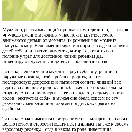
Мужчина, рассказывающий про щастьематеринства, — это 🔥
🔥🔥ведь именно мужчины у нас почти круглосуточно
занимаются детьми от момента их рождения до момента
выпуска в мир. Ведь именно мужчины при разводе оставляют
детей себе или платят алименты, которых достаточно на
половину трат для достойной жизни ребенка! Да,
инвестируют мужчины в детей, вы абсолютно правы.
Татьяна, а еще именно мужчины рвут себе внутренние и
наружные органы, чтобы ребенка родить, терпят
послеродовую депрессию и пытаются согнать лишний вес
через два дня после родов, лишь бы жена не посмотрела на
сторону. А если посмотрит — ее оправдают, ведь муж после
родов «распустил себя», в мужья она брала совсем не эту
размазню с мешками под глазами и в детских срыгах на
футболке.
Татьяна, может имеются в виду алименты, которые платятся с
целью потом в старости подать иск на алименты уже к своему
взрослому ребёнку. Тогда в каком-то роде инвестиция