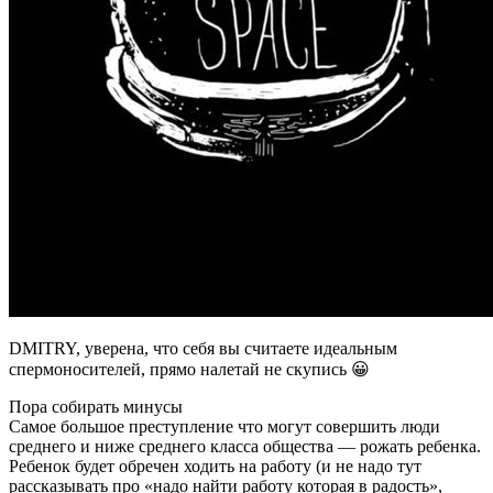
DMITRY, уверена, что себя вы считаете идеальным
спермоносителей, прямо налетай не скупись 😀
Пора собирать минусы
Самое большое преступление что могут совершить люди
среднего и ниже среднего класса общества — рожать ребенка.
Ребенок будет обречен ходить на работу (и не надо тут
рассказывать про «надо найти работу которая в радость»,