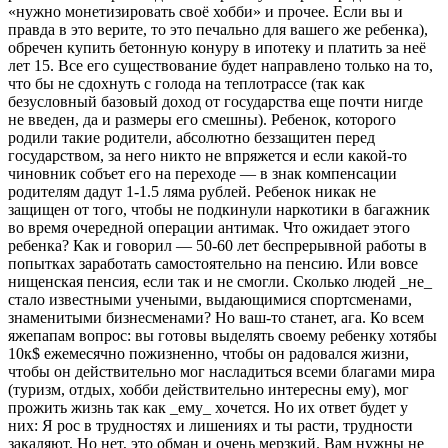
«нужно монетизировать своё хобби» и прочее. Если вы и
правда в это верите, то это печально для вашего же ребенка),
обречен купить бетонную конуру в ипотеку и платить за неё
лет 15. Все его существование будет направлено только на то,
что бы не сдохнуть с голода на теплотрассе (так как
безусловный базовый доход от государства еще почти нигде
не введен, да и размеры его смешны). Ребенок, которого
родили такие родители, абсолютно беззащитен перед
государством, за него никто не впряжется и если какой-то
чиновник собъет его на переходе — в знак компенсации
родителям дадут 1-1.5 ляма рублей. Ребенок никак не
защищен от того, чтобы не подкинули наркотики в багажник
во время очередной операции антимак. Что ожидает этого
ребенка? Как и говорил — 50-60 лет беспрерывной работы в
попытках заработать самостоятельно на пенсию. Или вовсе
нищенская пенсия, если так и не смогли. Сколько людей _не_
стало известными учеными, выдающимися спортсменами,
знаменитыми бизнесменами? Но ваш-то станет, ага. Ко всем
яжепапам вопрос: вы готовы выделять своему ребенку хотябы
10к$ ежемесячно пожизненно, чтобы он радовался жизни,
чтобы он действительно мог насладиться всеми благами мира
(туризм, отдых, хобби действительно интересны ему), мог
прожить жизнь так как _ему_ хочется. Но их ответ будет у
них: Я рос в трудностях и лишениях и ты расти, трудности
закаляют. Но нет, это обман и очень мерзкий. Вам нужны не