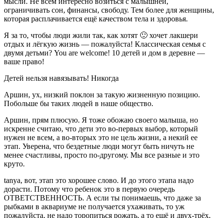
мысли. Не всем интересно возиться с малышней,
ограничивать сон, финансы, свободу. Тем более для женщины,
которая расплачивается ещё качеством тела и здоровья.
Я за то, чтобы люди жили так, как хотят 🙂 хочет лакшери
отдых и лёгкую жизнь — пожалуйста! Классическая семья с
двумя детьми? You are welcome! 10 детей и дом в деревне —
ваше право!
Детей нельзя навязывать! Никогда
Аршин, ух, низкий поклон за такую жизненную позицию.
Побольше бы таких людей в наше общество.
Аршин, прям плюсую. Я тоже обожаю своего малыша, но
искренне считаю, что дети это во-первых выбор, который
нужен не всем, а во-вторых это не цель жизни, а некий ее
этап. Уверена, что бездетные люди могут быть ничуть не
менее счастливы, просто по-другому. Мы все разные и это
круто.
tanya, вот, этап это хорошее слово. И до этого этапа надо
дорасти. Потому что ребенок это в первую очередь
ОТВЕТСТВЕННОСТЬ. А если ты понимаешь, что даже за
рыбками в аквариуме не получается ухаживать, то уж
пожалуйста, не надо торопиться рожать, а то ещё и двух-трёх,