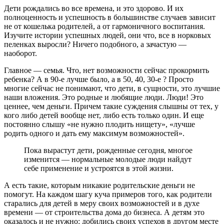
Дети рождались во все времена, и это здорово. И их
полноценность и успешность в большинстве случаев зависит
не от кошелька родителей, а от гармоничного воспитания.
Изучите истории успешных людей, они что, все в норковых
пеленках выросли? Ничего подобного, а зачастую —
наоборот.
Главное — семья. Что, нет возможности сейчас прокормить
ребенка? А в 90-е лучше было, а в 50, 40, 30-е ? Просто
многие сейчас не понимают, что дети, в сущности, это лучшие
наши вложения. Это родные и любящие люди. Люди! Это
ценнее, чем деньги. Причем такие суждения слышны от тех, у
кого либо детей вообще нет, либо есть только один. И еще
постоянно слышу «не нужно плодить нищету», «лучше
родить одного и дать ему максимум возможностей».
Пока вырастут дети, рожденные сегодня, многое
изменится — нормальные молодые люди найдут
себе применение и устроятся в этой жизни.
А есть такие, которым никакие родительские деньги не
помогут. На каждом шагу куча примеров того, как родители
старались для детей в меру своих возможностей и в духе
времени — от строительства дома до бизнеса. А детям это
оказалось и не нужно: добились своих успехов в другом месте