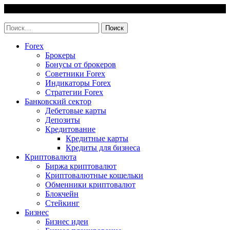
Skip
7 August, 2026
to
invest-easy.ru
content
Найти:
Forex
Брокеры
Бонусы от брокеров
Советники Forex
Индикаторы Forex
Стратегии Forex
Банковский сектор
Дебетовые карты
Депозиты
Кредитование
Кредитные карты
Кредиты для бизнеса
Криптовалюта
Биржа криптовалют
Криптовалютные кошельки
Обменники криптовалют
Блокчейн
Стейкинг
Бизнес
Бизнес идеи