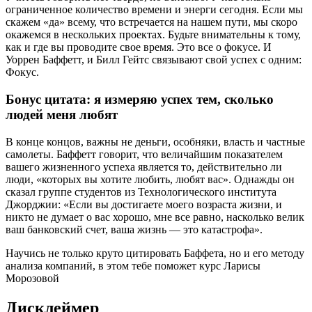
ограниченное количество времени и энерги сегодня. Если мы
скажем «да» всему, что встречается на нашем пути, мы скоро
окажемся в нескольких проектах. Будьте внимательны к тому,
как и где вы проводите свое время. Это все о фокусе. И
Уоррен Баффетт, и Билл Гейтс связывают свой успех с одним:
Фокус.
Бонус цитата: я измеряю успех тем, сколько
людей меня любят
В конце концов, важны не деньги, особняки, власть и частные
самолеты. Баффетт говорит, что величайшим показателем
вашего жизненного успеха является то, действительно ли
люди, «которых вы хотите любить, любят вас». Однажды он
сказал группе студентов из Технологического института
Джорджии: «Если вы достигаете моего возраста жизни, и
никто не думает о вас хорошо, мне все равно, насколько велик
ваш банковский счет, ваша жизнь — это катастрофа».
Научись не только круто цитировать Баффета, но и его методу
анализа компаний, в этом тебе поможет курс Ларисы
Морозовой
Дисклеймер