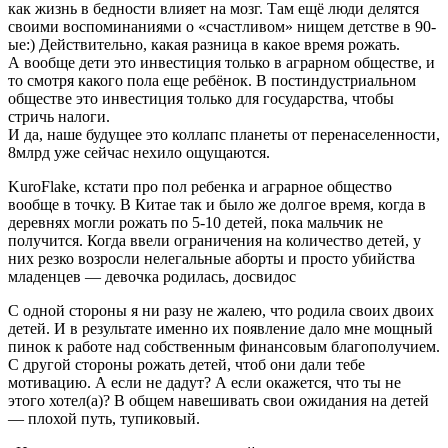
как жизнь в бедности влияет на мозг. Там ещё люди делятся
своими воспоминаниями о «счастливом» нищем детстве в 90-
ые:) Действительно, какая разница в какое время рожать.
А вообще дети это инвестиция только в аграрном обществе, и
то смотря какого пола еще ребёнок. В постиндустриальном
обществе это инвестиция только для государства, чтобы
стричь налоги.
И да, наше будущее это коллапс планеты от перенаселенности,
8млрд уже сейчас нехило ощущаются.
KuroFlake, кстати про пол ребенка и аграрное общество
вообще в точку. В Китае так и было же долгое время, когда в
деревнях могли рожать по 5-10 детей, пока мальчик не
получится. Когда ввели ограничения на количество детей, у
них резко возросли нелегальные аборты и просто убийства
младенцев — девочка родилась, досвидос
С одной стороны я ни разу не жалею, что родила своих двоих
детей. И в результате именно их появление дало мне мощный
пинок к работе над собственным финансовым благополучием.
С другой стороны рожать детей, чтоб они дали тебе
мотивацию. А если не дадут? А если окажется, что ты не
этого хотел(а)? В общем навешивать свои ожидания на детей
— плохой путь, тупиковый.