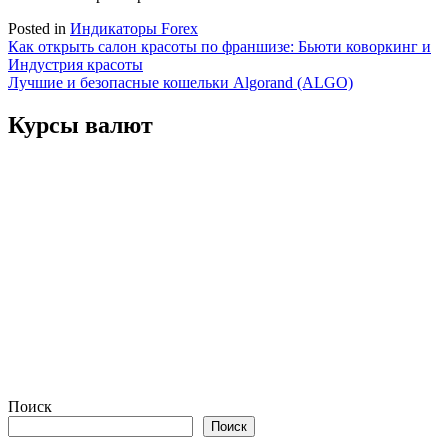
Posted in
Индикаторы Forex
Навигация
Как открыть салон красоты по франшизе: Бьюти коворкинг и
Индустрия красоты
по
Лучшие и безопасные кошельки Algorand (ALGO)
записям
Курсы валют
Поиск
Поиск