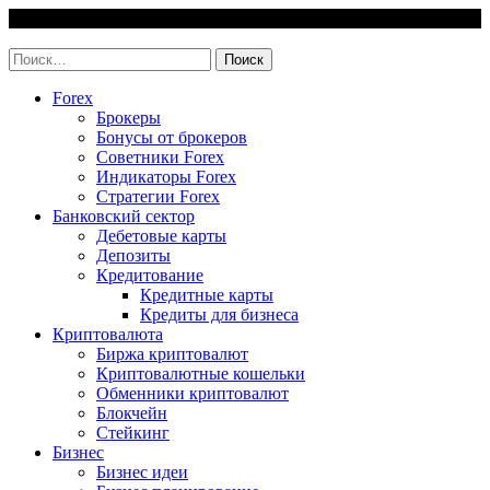
Skip
9 August, 2026
to
invest-easy.ru
content
Найти:
Forex
Брокеры
Бонусы от брокеров
Советники Forex
Индикаторы Forex
Стратегии Forex
Банковский сектор
Дебетовые карты
Депозиты
Кредитование
Кредитные карты
Кредиты для бизнеса
Криптовалюта
Биржа криптовалют
Криптовалютные кошельки
Обменники криптовалют
Блокчейн
Стейкинг
Бизнес
Бизнес идеи