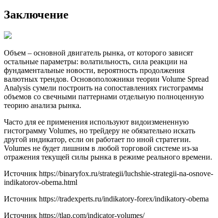
Заключение
Объем – основной двигатель рынка, от которого зависят
остальные параметры: волатильность, сила реакции на
фундаментальные новости, вероятность продолжения
валютных трендов. Основоположники теории Volume Spread
Analysis сумели построить на сопоставлениях гистограммы
объемов со свечными паттернами отдельную полноценную
теорию анализа рынка.
Часто для ее применения используют видоизмененную
гистограмму Volumes, но трейдеру не обязательно искать
другой индикатор, если он работает по иной стратегии.
Volumes не будет лишним в любой торговой системе из-за
отражения текущей силы рынка в режиме реального времени.
Источник
https://binaryfox.ru/strategii/luchshie-strategii-na-osnove-
indikatorov-obema.html
Источник
https://tradexperts.ru/indikatory-forex/indikatory-obema
Источник
https://tlap.com/indicator-volumes/