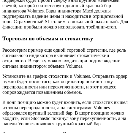
поддержки будет пробит сверху вниз крупной медвежьей
свечой, которой соответствует длинный красный бар
индикатора Volumes. Бары индикатора Macd должны
подтверждать падение цены и находиться в отрицательной
зоне. Страховочный SL ставим за локальной max-точкой. Для
фиксации прибыли можно использовать трейлинг-стоп.
Торговля по объемам и стохастику
Рассмотрим пример еще одной торговой стратегии, где роль
сигнального индикатора выполняет стохастический
осциллятор. В сделку можно входить при подтверждении
сигнала индикатором объемов Volumes.
Установите на график стохастик и Volumes. Открывать ордер
нужно будет после того, как осциллятор покинет зону
перепроданности или перекупленности, и этот процесс
сопровождается повышением объемов.
В лонг позицию можно будет входить, если стохастик вышел
из зоны перепроданности, а на гистограмме Volumes
образовался крупный зеленый бар. В шорт позицию можно
входить, если Stochastic покинул зону перекупленности, а на
панели Volumes появился крупный красный бар.