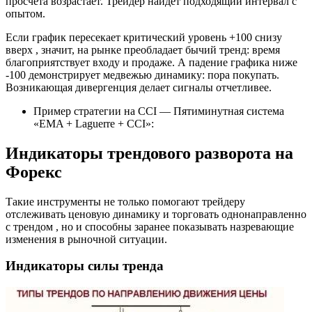
просчета возрастает. Трейдер найдет подходящий интервал с
опытом.
Если график пересекает критический уровень +100 снизу
вверх , значит, на рынке преобладает бычий тренд: время
благоприятствует входу и продаже. А падение графика ниже
-100 демонстрирует медвежью динамику: пора покупать.
Возникающая дивергенция делает сигналы отчетливее.
Пример стратегии на CCI — Пятиминутная система
«EMA + Laguerre + CCI»:
Индикаторы трендового разворота на
Форекс
Такие инструменты не только помогают трейдеру
отслеживать ценовую динамику и торговать однонаправленно
с трендом , но и способны заранее показывать назревающие
изменения в рыночной ситуации.
Индикаторы силы тренда