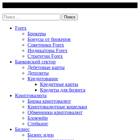
Skip
9 August, 2026
to
invest-easy.ru
content
Найти:
Forex
Брокеры
Бонусы от брокеров
Советники Forex
Индикаторы Forex
Стратегии Forex
Банковский сектор
Дебетовые карты
Депозиты
Кредитование
Кредитные карты
Кредиты для бизнеса
Криптовалюта
Биржа криптовалют
Криптовалютные кошельки
Обменники криптовалют
Блокчейн
Стейкинг
Бизнес
Бизнес идеи