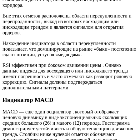
коридора.
Вне этих отметок расположены области перекупленности и
перепроданности , выход из которых восходящим или
нисходящим трендом и является сигналом для открытия
ордеров.
Нахождение индикатора в области перекупленности
показывает, что доминирующие на рынке «быки» постепенно
сдают позиции, уступая «медведям».
RSI эффективен при боковом движении цены . Однако
данные индекса для восходящего или нисходящего тренда
имеют погрешность и часто отмечают как разворот рядовую
коррекцию. Сигналы должны подтверждаться
дополнительными паттернами.
Индикатор MACD
MACD — еще один осциллятор , который отображает
ценовую динамику в виде экспоненциальных скользящих
средних большого (26) и малого (12) периода. Гистограмма
демонстрирует устойчивость и общую тенденцию движения
тренда. Столбцы ниже нулевой отметки обозначают
нисходящий тренд, выше — восходящий, а их размер