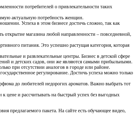
домленности потребителей о привлекательности таких
т самую актуальную потребность женщин.
ошении. Успеха в этом бизнесе достичь сложно, так как
ыть открытие магазина любой направленности – повседневной,
ртивного питания. Это успешно растущая категория, которая
овательные и развлекательные центры. Бизнес в детской сфере
чений и детских садов, они же являются самыми прибыльными.
лько при отсутствии аналогов в городе или районе.
государственное регулирование. Достичь успеха можно только
рфюма до любителей недорогих ароматов. Важно выбрать тот
ен к цене и рассчитывать на быстрый успех без выгодных
ия предлагаемого пакета. На сайте есть обучающее видео,