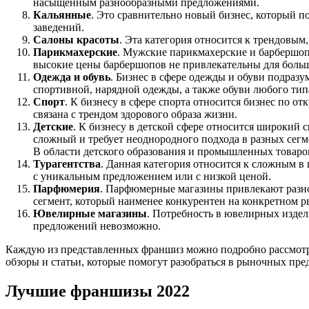
насыщенным разнообразными предложениями.
Кальянные
. Это сравнительно новый бизнес, который п
заведений.
Салоны красоты
. Эта категория относится к трендовым
Парикмахерские
. Мужские парикмахерские и барбершопы
высокие цены барбершопов не привлекательны для боль
Одежда и обувь
. Бизнес в сфере одежды и обуви подраз
спортивной, нарядной одежды, а также обуви любого тип
Спорт
. К бизнесу в сфере спорта относится бизнес по 
связана с трендом здорового образа жизни.
Детские
. К бизнесу в детской сфере относится широкий с
сложный и требует неоднородного подхода в разных сегм
В области детского образования и промышленных товаров
Турагентства
. Данная категория относится к сложным в
с уникальным предложением или с низкой ценой.
Парфюмерия
. Парфюмерные магазины привлекают разно
сегмент, который наименее конкурентен на конкретном р
Ювелирные магазины
. Потребность в ювелирных издел
предложений невозможно.
Каждую из представленных франшиз можно подробно рассмотрет
обзоры и статьи, которые помогут разобраться в рыночных пре
Лучшие франшизы 2022