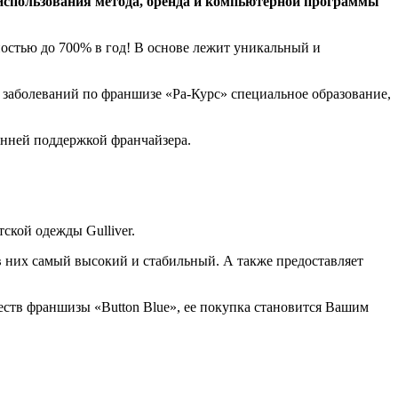
 использования метода, бренда и компьютерной программы
остью до 700% в год! В основе лежит уникальный и
заболеваний по франшизе «Ра-Курс» специальное образование,
онней поддержкой франчайзера.
ской одежды Gulliver.
 в них самый высокий и стабильный. А также предоставляет
ств франшизы «Buttоn Blue», ее покупка становится Вашим