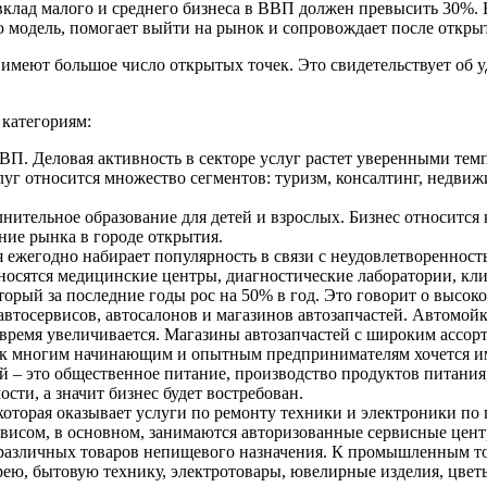
клад малого и среднего бизнеса в ВВП должен превысить 30%. 
ю модель, помогает выйти на рынок и сопровождает после откры
имеют большое число открытых точек. Это свидетельствует об 
категориям:
ВВП. Деловая активность в секторе услуг растет уверенными темп
луг относится множество сегментов: туризм, консалтинг, недвиж
олнительное образование для детей и взрослых. Бизнес относитс
ние рынка в городе открытия.
ая ежегодно набирает популярность в связи с неудовлетворенно
относятся медицинские центры, диагностические лаборатории, к
оторый за последние годы рос на 50% в год. Это говорит о высо
 автосервисов, автосалонов и магазинов автозапчастей. Автомойк
се время увеличивается. Магазины автозапчастей с широким асс
 как многим начинающим и опытным предпринимателям хочется и
ий – это общественное питание, производство продуктов питани
ости, а значит бизнес будет востребован.
которая оказывает услуги по ремонту техники и электроники по 
рвисом, в основном, занимаются авторизованные сервисные цент
 различных товаров непищевого назначения. К промышленным тов
рею, бытовую технику, электротовары, ювелирные изделия, цветы