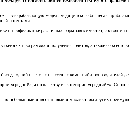
и Беларуси стоимость бизнес-технологии Ра-Курс с правами
с» — это работающую модель медицинского бизнеса с прибыльн
ный патентами.
ике и профилактике различных форм зависимостей, состояний и 
рственных программах и получения грантов, а также со всестор
бренда одной из самых известных компаний-производителей дет
гории «средний», а по качеству из категории «средний+». Спрос
тельно небольшими инвестициями и множеством других преимуще