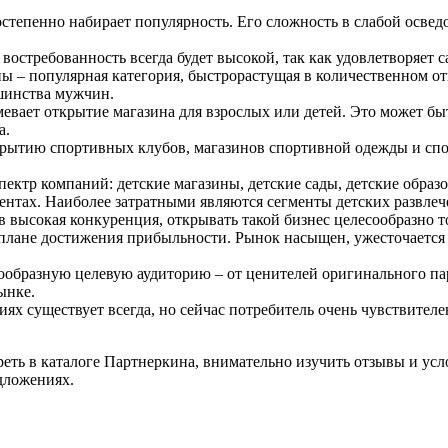
остепенно набирает популярность. Его сложность в слабой осве
, востребованность всегда будет высокой, так как удовлетворяе
 – популярная категория, быстрорастущая в количественном отн
шинства мужчин.
умевает открытие магазина для взрослых или детей. Это может б
а.
открытию спортивных клубов, магазинов спортивной одежды и спо
пектр компаний: детские магазины, детские сады, детские образ
ентах. Наиболее затратными являются сегменты детских развле
 высокая конкуренция, открывать такой бизнес целесообразно то
 плане достижения прибыльности. Рынок насыщен, ужесточается 
образную целевую аудиторию – от ценителей оригинального па
ынке.
иях существует всегда, но сейчас потребитель очень чувствител
ь в каталоге Партнеркина, внимательно изучить отзывы и услов
дложениях.