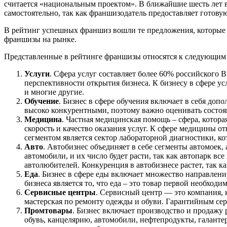
считается «национальным проектом». В ближайшие шесть лет в
самостоятельно, так как франшизодатель предоставляет готову
В рейтинг успешных франшиз вошли те предложения, которые 
франшизы на рынке.
Представленные в рейтинге франшизы относятся к следующим 
Услуги
. Сфера услуг составляет более 60% российского 
перспективности открытия бизнеса. К бизнесу в сфере ус
и многие другие.
Обучение
. Бизнес в сфере обучения включает в себя доп
высоко конкурентными, поэтому важно оценивать состоя
Медицина
. Частная медицинская помощь – сфера, котор
скорость и качество оказания услуг. К сфере медицины 
сегментом является сектор лабораторной диагностики, к
Авто
. Автобизнес объединяет в себе сегменты автомоек,
автомобили, и их число будет расти, так как автопарк в
автолюбителей. Конкуренция в автобизнесе растет, так
Еда
. Бизнес в сфере еды включает множество направлен
бизнеса является то, что еда – это товар первой необходим
Сервисные центры
. Сервисный центр — это компания, 
мастерская по ремонту одежды и обуви. Гарантийным се
Промтовары
. Бизнес включает производство и продажу
обувь, канцелярию, автомобили, нефтепродукты, галанте