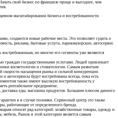
Начать свой бизнес по франшизе проще и выгоднее, чем
тия.
удачном масштабировании бизнеса и востребованности
ами, создаются новые рабочие места. Это позволяет судить о
имость, реклама, бытовые услуги, парикмахерские, автосервис
я к востребованным, но многие его сегменты уже являются
стью граждан государственными услугами. Людей привлекает
линики косметологии и стоматологии. Самым развитым
кой скорости насыщения рынка и сильной конкуренции.
и и автосервисы будут востребованы всегда, пока есть
ортиментом также имеют высокую востребованность у
меть рентабельное предприятие.
я, доставка еды, магазины продуктов. Большим плюсом данного
гарантии и в случае поломки. Сервисный центр это также
ры, работающие от определенного бренда.
арам относят ряд категорий: хозяйственные товары, одежду и
, мебель. Рынок в этой категории является самым