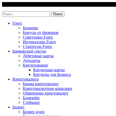
Skip
7 August, 2026
to
invest-easy.ru
content
Найти:
Forex
Брокеры
Бонусы от брокеров
Советники Forex
Индикаторы Forex
Стратегии Forex
Банковский сектор
Дебетовые карты
Депозиты
Кредитование
Кредитные карты
Кредиты для бизнеса
Криптовалюта
Биржа криптовалют
Криптовалютные кошельки
Обменники криптовалют
Блокчейн
Стейкинг
Бизнес
Бизнес идеи