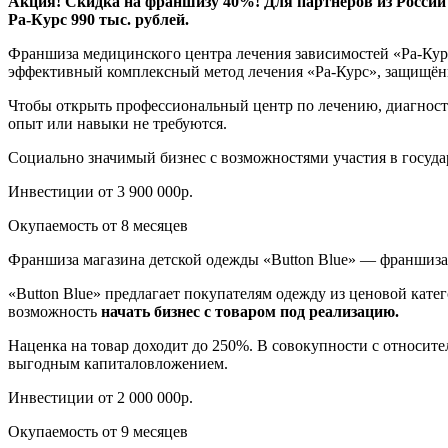
Акция! Скидка на франшизу 40%! Для партнёров из России 
Ра-Курс 990 тыс. рублей.
Франшиза медицинского центра лечения зависимостей «Ра-Кур
эффективный комплексный метод лечения «Ра-Курс», защищён
Чтобы открыть профессиональный центр по лечению, диагност
опыт или навыки не требуются.
Социально значимый бизнес с возможностями участия в госуда
Инвестиции от 3 900 000р.
Окупаемость от 8 месяцев
Франшиза магазина детской одежды «Buttоn Blue» — франшиза 
«Buttоn Blue» предлагает покупателям одежду из ценовой кате
возможность
начать бизнес с товаром под реализацию.
Наценка на товар доходит до 250%. В совокупности с относи
выгодным капиталовложением.
Инвестиции от 2 000 000р.
Окупаемость от 9 месяцев