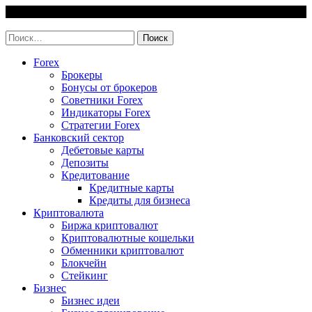
Skip
9 August, 2026
to
invest-easy.ru
content
Найти:
Forex
Брокеры
Бонусы от брокеров
Советники Forex
Индикаторы Forex
Стратегии Forex
Банковский сектор
Дебетовые карты
Депозиты
Кредитование
Кредитные карты
Кредиты для бизнеса
Криптовалюта
Биржа криптовалют
Криптовалютные кошельки
Обменники криптовалют
Блокчейн
Стейкинг
Бизнес
Бизнес идеи