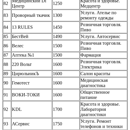
Медицинский Di
Красота и здоровье.
82
1250
Центр
Медцентр
Услуги. Ателье по
83
Проворный ткачик
1300
ремонту одежды
Розничная торговля.
84
13 RULES
1450
Пиво
85
БестВей
1490
Услуги. Автосервис
Розничная торговля.
86
Велес
1500
Пиво
87
Аптека №1
1500
Фармация
Розничная торговля.
88
220 Вольт
1600
Электрика
89
ЦирюльникЪ
1600
Салон красоты
Медицинская
90
Гемотест
1600
диагностика
Общественное
91
ВОКИ-ТОКИ
1600
питание
Красота и здоровье.
92
KDL
1700
Лаборатория
диагностики
Услуги. Ремонт
93
АСервис
1750
телефонов и техники