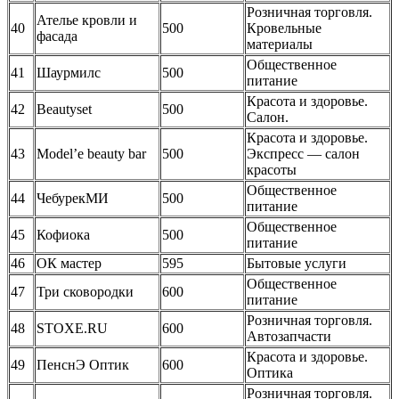
Розничная торговля.
Ателье кровли и
40
500
Кровельные
фасада
материалы
Общественное
41
Шаурмилс
500
питание
Красота и здоровье.
42
Beautyset
500
Салон.
Красота и здоровье.
43
Model’e beauty bar
500
Экспресс — салон
красоты
Общественное
44
ЧебурекМИ
500
питание
Общественное
45
Кофиока
500
питание
46
ОК мастер
595
Бытовые услуги
Общественное
47
Три сковородки
600
питание
Розничная торговля.
48
STOXE.RU
600
Автозапчасти
Красота и здоровье.
49
ПенснЭ Оптик
600
Оптика
Розничная торговля.