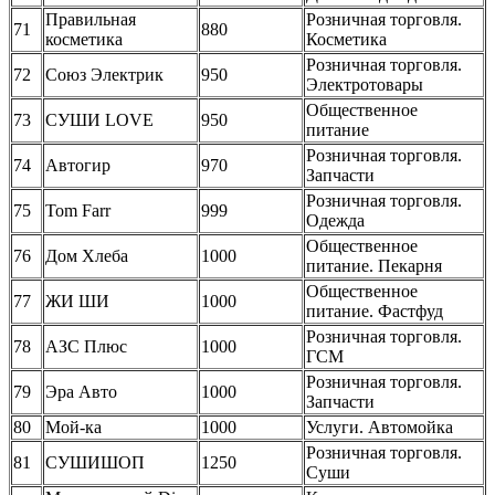
Правильная
Розничная торговля.
71
880
косметика
Косметика
Розничная торговля.
72
Союз Электрик
950
Электротовары
Общественное
73
СУШИ LOVE
950
питание
Розничная торговля.
74
Автогир
970
Запчасти
Розничная торговля.
75
Tom Farr
999
Одежда
Общественное
76
Дом Хлеба
1000
питание. Пекарня
Общественное
77
ЖИ ШИ
1000
питание. Фастфуд
Розничная торговля.
78
АЗС Плюс
1000
ГСМ
Розничная торговля.
79
Эра Авто
1000
Запчасти
80
Мой-ка
1000
Услуги. Автомойка
Розничная торговля.
81
СУШИШОП
1250
Суши