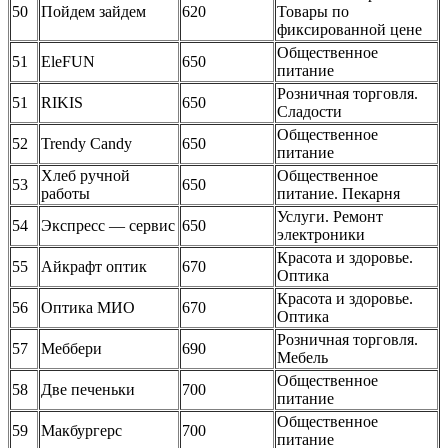
50
Пойдем зайдем
620
Товары по
фиксированной цене
Общественное
51
EleFUN
650
питание
Розничная торговля.
51
RIKIS
650
Сладости
Общественное
52
Trendy Candy
650
питание
Хлеб ручной
Общественное
53
650
работы
питание. Пекарня
Услуги. Ремонт
54
Экспресс — сервис
650
электроники
Красота и здоровье.
55
Айкрафт оптик
670
Оптика
Красота и здоровье.
56
Оптика МИО
670
Оптика
Розничная торговля.
57
Меббери
690
Мебель
Общественное
58
Две печеньки
700
питание
Общественное
59
Макбургерс
700
питание