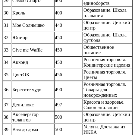
29
Самбо Спарта
400
единоборств
Образование. Школа
30
Кроль
400
плавания
Образование. Детский
31
Мое Солнышко
440
центр
Образование. Школа
32
Юниор
450
футбола
Общественное
33
Give me Waffle
450
питание
Розничная торговля.
34
Акконд
450
Кондитерские изделия
Розничная торговля.
35
ЦветОК
456
Цветы
Розничная торговля.
36
Берегите чудо
490
Товары для
новорожденных
Красота и здоровье.
37
Депилюкс
497
Салон эпиляции
Акселератор
Образование. Детский
38
500
талантов
центр
Услуги. Доставка из
39
Вам до дома
500
ИКЕА