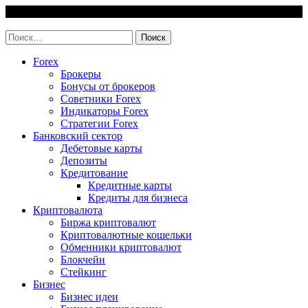
Skip
6 August, 2026
to
invest-easy.ru
content
Найти:
Forex
Брокеры
Бонусы от брокеров
Советники Forex
Индикаторы Forex
Стратегии Forex
Банковский сектор
Дебетовые карты
Депозиты
Кредитование
Кредитные карты
Кредиты для бизнеса
Криптовалюта
Биржа криптовалют
Криптовалютные кошельки
Обменники криптовалют
Блокчейн
Стейкинг
Бизнес
Бизнес идеи