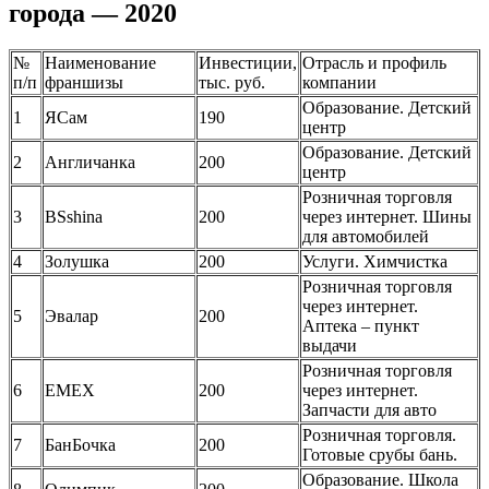
города — 2020
№
Наименование
Инвестиции,
Отрасль и профиль
п/п
франшизы
тыс. руб.
компании
Образование. Детский
1
ЯСам
190
центр
Образование. Детский
2
Англичанка
200
центр
Розничная торговля
3
BSshina
200
через интернет. Шины
для автомобилей
4
Золушка
200
Услуги. Химчистка
Розничная торговля
через интернет.
5
Эвалар
200
Аптека – пункт
выдачи
Розничная торговля
6
EMEX
200
через интернет.
Запчасти для авто
Розничная торговля.
7
БанБочка
200
Готовые срубы бань.
Образование. Школа