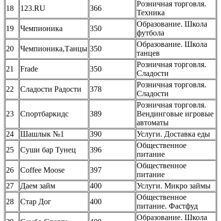
Розничная торговля.
18
123.RU
366
Техника
Образование. Школа
19
Чемпионика
350
футбола
Образование. Школа
20
Чемпионика,Танцы
350
танцев
Розничная торговля.
21
Frade
350
Сладости
Розничная торговля.
22
Сладости Радости
378
Сладости
Розничная торговля.
23
Спортбаркидс
389
Вендинговые игровые
автоматы
24
Шашлык №1
390
Услуги. Доставка еды
Общественное
25
Суши бар Тунец
396
питание
Общественное
26
Coffee Moose
397
питание
27
Даем займ
400
Услуги. Микро займы
Общественное
28
Стар Дог
400
питание. Фастфуд
Образование. Школа