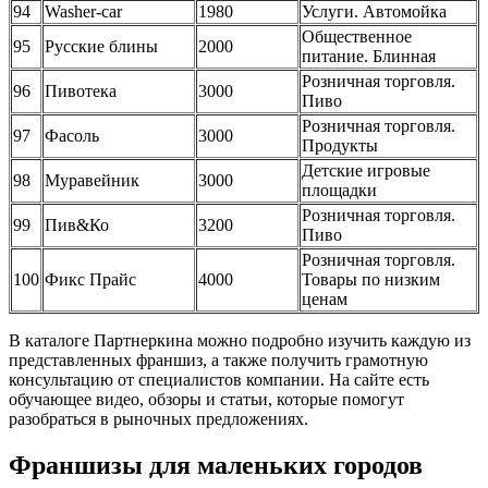
94
Washer-car
1980
Услуги. Автомойка
Общественное
95
Русские блины
2000
питание. Блинная
Розничная торговля.
96
Пивотека
3000
Пиво
Розничная торговля.
97
Фасоль
3000
Продукты
Детские игровые
98
Муравейник
3000
площадки
Розничная торговля.
99
Пив&Ко
3200
Пиво
Розничная торговля.
100
Фикс Прайс
4000
Товары по низким
ценам
В каталоге Партнеркина можно подробно изучить каждую из
представленных франшиз, а также получить грамотную
консультацию от специалистов компании. На сайте есть
обучающее видео, обзоры и статьи, которые помогут
разобраться в рыночных предложениях.
Франшизы для маленьких городов