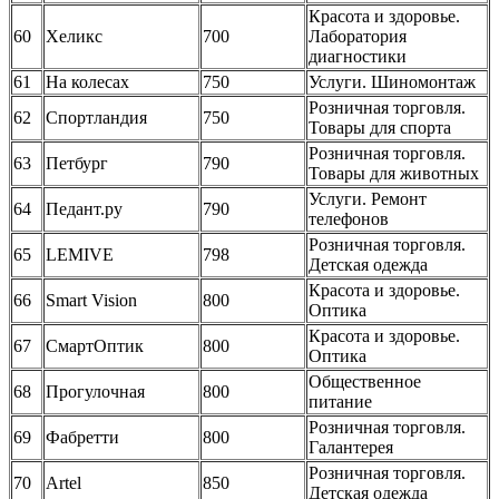
Красота и здоровье.
60
Хеликс
700
Лаборатория
диагностики
61
На колесах
750
Услуги. Шиномонтаж
Розничная торговля.
62
Спортландия
750
Товары для спорта
Розничная торговля.
63
Петбург
790
Товары для животных
Услуги. Ремонт
64
Педант.ру
790
телефонов
Розничная торговля.
65
LEMIVE
798
Детская одежда
Красота и здоровье.
66
Smart Vision
800
Оптика
Красота и здоровье.
67
СмартОптик
800
Оптика
Общественное
68
Прогулочная
800
питание
Розничная торговля.
69
Фабретти
800
Галантерея
Розничная торговля.
70
Artel
850
Детская одежда