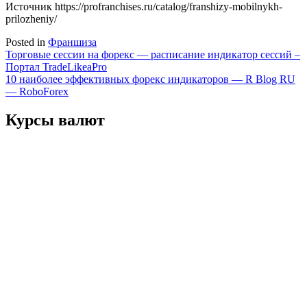
Источник
https://profranchises.ru/catalog/franshizy-mobilnykh-
prilozheniy/
Posted in
Франшиза
Навигация
Торговые сессии на форекс — расписание индикатор сессий –
Портал TradeLikeaPro
по
10 наиболее эффективных форекс индикаторов — R Blog RU
записям
— RoboForex
Курсы валют