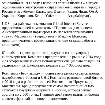
основанная в 1999 году. Основная специализация – выпуск
одноименных электронных справочников с картами городов
России и зарубежья (Казахстан, Италия, Чехия, Чили, ОАЭ,
Украина, Киргизия, Кипр, Узбекистан и Азербайджан).
UDS – разработка от компании Global Intellect Service,
предоставляющей комплексные IT-решения для бизнеса.
Аккредитованным партнером GIS является организация
«Техно-Маркетинг» (учредитель – Максим Моисеев,
предприниматель с восемнадцатилетним стажем работы с
клиентами).
iGooods — сервис доставки продуктов из популярных
гипермаркетов. Компания представлена на рынке с 2014 года.
Для оформления заказов используется специально созданная
технологии iG. Ежедневно реализуется 7 000 доставок.
Компания «Бери заряд» — основатель рынка сервиса аренды
пауэрбанков в России и СНГ. Компания развивает свой бизнес
с 2018 года и работает по всей России — от Иркутска до
Махачкалы. Бренд представлен самой масштабной сетью
автоматов пауэрбанк-шеринга в России, которая сейчас
состоит из 2 500 точек. Главным драйвером развития бренда
является франчайзинговое предложение.