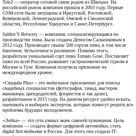
Tele2 — оператор сотовой связи родом из Швеции. На
российский рынок компания пришла в 2003 году. Первые
GSM-сети были запущены в Иркутской, Ростовской,
Кемеровской, Ленинградской, Омской и Смоленской
областях, Республике Удмуртии и Санкт-Петербурге.
Salden’S Brewery — компания, специализирующаяся на
производстве пива. Была создана Денисом Сальниковым в
2012 году. Производит свыше 500 сортов пива, в том числе
баночное, бутылочное и разливное. Помимо этого,
разработала уникальный сорт пива Tomato Gose. Поставляет
пиво по всей России, развивает гастрономический туризм в
Москве и Туле. Компания получила признание на
международном уровне.
«Свадьба Plus» – это мобильное приложение для поиска
свадебных специалистов (фотографов, тамад, мастеров
маникюра, арендодателей, флористов и так далее),
разработанное в 2015 году. На данном ресурсе удобно искать,
оценивать и выбирать экспертов, которые помогут решить все
проблемы будущих молодоженов.
«Лейка» — это сеть умных моек самообслуживания. Цель
компании — создать формат цифровой автомойки, стать
digital first мойками в России. Для этого она создала IT-