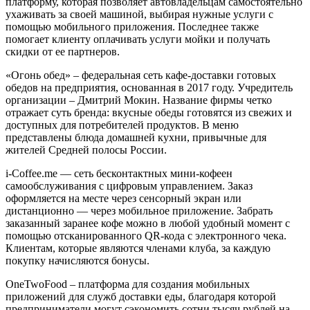
платформу, которая позволяет автовладельцам самостоятельно
ухаживать за своей машиной, выбирая нужные услуги с
помощью мобильного приложения. Последнее также
помогает клиенту оплачивать услуги мойки и получать
скидки от ее партнеров.
«Огонь обед» – федеральная сеть кафе-доставки готовых
обедов на предприятия, основанная в 2017 году. Учредитель
организации – Дмитрий Мокин. Название фирмы четко
отражает суть бренда: вкусные обеды готовятся из свежих и
доступных для потребителей продуктов. В меню
представлены блюда домашней кухни, привычные для
жителей Средней полосы России.
i-Coffee.me — сеть бесконтактных мини-кофеен
самообслуживания с цифровым управлением. Заказ
оформляется на месте через сенсорный экран или
дистанционно — через мобильное приложение. Забрать
заказанный заранее кофе можно в любой удобный момент с
помощью отсканированного QR-кода с электронного чека.
Клиентам, которые являются членами клуба, за каждую
покупку начисляются бонусы.
OneTwoFood – платформа для создания мобильных
приложений для служб доставки еды, благодаря которой
предприниматели могут сэкономить сотни тысяч рублей на