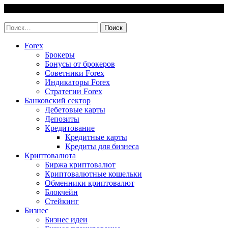
Skip
7 August, 2026
to
invest-easy.ru
content
Найти:
Forex
Брокеры
Бонусы от брокеров
Советники Forex
Индикаторы Forex
Стратегии Forex
Банковский сектор
Дебетовые карты
Депозиты
Кредитование
Кредитные карты
Кредиты для бизнеса
Криптовалюта
Биржа криптовалют
Криптовалютные кошельки
Обменники криптовалют
Блокчейн
Стейкинг
Бизнес
Бизнес идеи