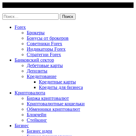
Skip
6 August, 2026
to
invest-easy.ru
content
Найти:
Forex
Брокеры
Бонусы от брокеров
Советники Forex
Индикаторы Forex
Стратегии Forex
Банковский сектор
Дебетовые карты
Депозиты
Кредитование
Кредитные карты
Кредиты для бизнеса
Криптовалюта
Биржа криптовалют
Криптовалютные кошельки
Обменники криптовалют
Блокчейн
Стейкинг
Бизнес
Бизнес идеи