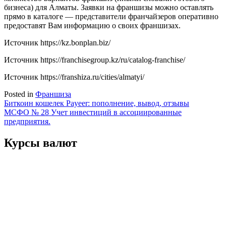
бизнеса) для Алматы. Заявки на франшизы можно оставлять
прямо в каталоге — представители франчайзеров оперативно
предоставят Вам информацию о своих франшизах.
Источник
https://kz.bonplan.biz/
Источник
https://franchisegroup.kz/ru/catalog-franchise/
Источник
https://franshiza.ru/cities/almatyi/
Posted in
Франшиза
Навигация
Биткоин кошелек Payeer: пополнение, вывод, отзывы
МСФО № 28 Учет инвестиций в ассоциированные
по
предприятия.
записям
Курсы валют