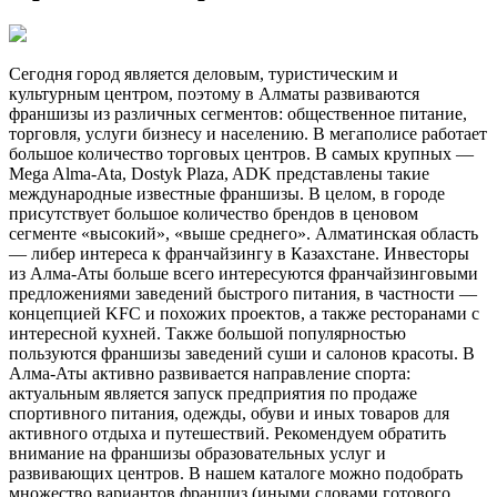
Сегодня город является деловым, туристическим и
культурным центром, поэтому в Алматы развиваются
франшизы из различных сегментов: общественное питание,
торговля, услуги бизнесу и населению. В мегаполисе работает
большое количество торговых центров. В самых крупных —
Mega Alma-Аta, Dostyk Plaza, ADK представлены такие
международные известные франшизы. В целом, в городе
присутствует большое количество брендов в ценовом
сегменте «высокий», «выше среднего». Алматинская область
— либер интереса к франчайзингу в Казахстане. Инвесторы
из Алма-Аты больше всего интересуются франчайзинговыми
предложениями заведений быстрого питания, в частности —
концепцией KFC и похожих проектов, а также ресторанами с
интересной кухней. Также большой популярностью
пользуются франшизы заведений суши и салонов красоты. В
Алма-Аты активно развивается направление спорта:
актуальным является запуск предприятия по продаже
спортивного питания, одежды, обуви и иных товаров для
активного отдыха и путешествий. Рекомендуем обратить
внимание на франшизы образовательных услуг и
развивающих центров. В нашем каталоге можно подобрать
множество вариантов франшиз (иными словами готового