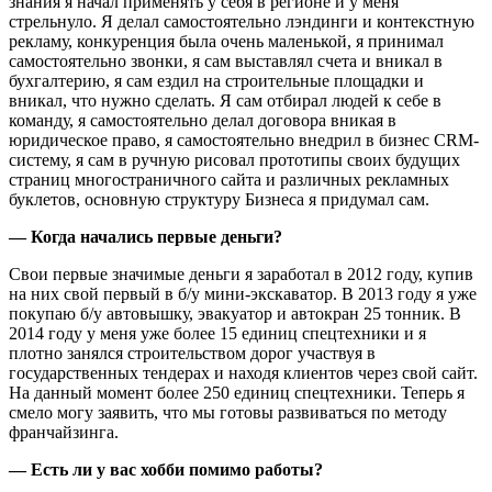
знания я начал применять у себя в регионе и у меня
стрельнуло. Я делал самостоятельно лэндинги и контекстную
рекламу, конкуренция была очень маленькой, я принимал
самостоятельно звонки, я сам выставлял счета и вникал в
бухгалтерию, я сам ездил на строительные площадки и
вникал, что нужно сделать. Я сам отбирал людей к себе в
команду, я самостоятельно делал договора вникая в
юридическое право, я самостоятельно внедрил в бизнес CRM-
систему, я сам в ручную рисовал прототипы своих будущих
страниц многостраничного сайта и различных рекламных
буклетов, основную структуру Бизнеса я придумал сам.
— Когда начались первые деньги?
Свои первые значимые деньги я заработал в 2012 году, купив
на них свой первый в б/у мини-экскаватор. В 2013 году я уже
покупаю б/у автовышку, эвакуатор и автокран 25 тонник. В
2014 году у меня уже более 15 единиц спецтехники и я
плотно занялся строительством дорог участвуя в
государственных тендерах и находя клиентов через свой сайт.
На данный момент более 250 единиц спецтехники. Теперь я
смело могу заявить, что мы готовы развиваться по методу
франчайзинга.
— Есть ли у вас хобби помимо работы?