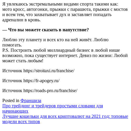
Я увлекаюсь экстремальными видами спорта такими как:
мото кросс, автогонки, прыжки с парашюта, прыжки с мостов
и всем тем, что захватывает дух и заставляет попадать
адреналин в кровь.
— Что вы можете сказать в напутствие?
Люблю эту планету и всех кто на ней живёт. Люблю
помогать.
P.S. Построить любой миллиардный бизнес в любой нише
возможно, пока существует интернет. Девиз по жизни: Любой
может стать любым!
Источник
https://stroitaxi.ru/franchise/
Источник
https://fr-apogey.ru/
Источник
https://roads-pro.ru/franchise/
Posted in
Франшиза
Навигация
Про трейдинг и трейдеров простыми словами для
начинающих
по
Лучшие кошельки для всех криптовалют на 2021 год: топовые
записям
модели всех типов