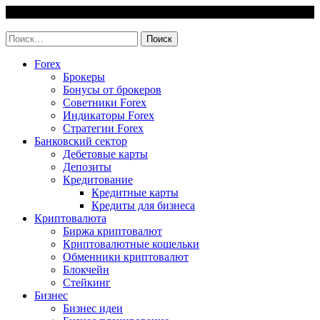
Skip
6 August, 2026
to
invest-easy.ru
content
Найти:
Forex
Брокеры
Бонусы от брокеров
Советники Forex
Индикаторы Forex
Стратегии Forex
Банковский сектор
Дебетовые карты
Депозиты
Кредитование
Кредитные карты
Кредиты для бизнеса
Криптовалюта
Биржа криптовалют
Криптовалютные кошельки
Обменники криптовалют
Блокчейн
Стейкинг
Бизнес
Бизнес идеи