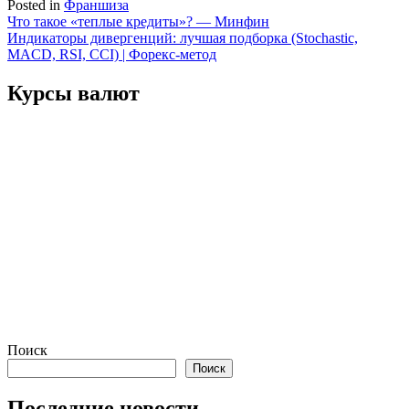
Posted in
Франшиза
Навигация
Что такое «теплые кредиты»? — Минфин
Индикаторы дивергенций: лучшая подборка (Stochastic,
по
MACD, RSI, CCI) | Форекс-метод
записям
Курсы валют
Поиск
Поиск
Последние новости