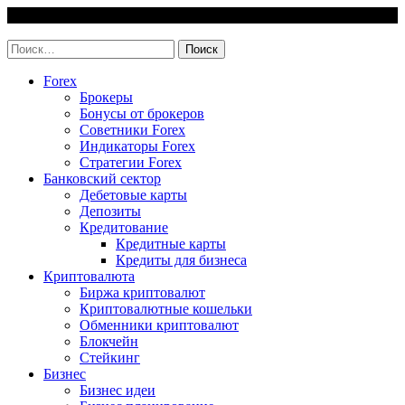
Skip
7 August, 2026
to
invest-easy.ru
content
Найти:
Forex
Брокеры
Бонусы от брокеров
Советники Forex
Индикаторы Forex
Стратегии Forex
Банковский сектор
Дебетовые карты
Депозиты
Кредитование
Кредитные карты
Кредиты для бизнеса
Криптовалюта
Биржа криптовалют
Криптовалютные кошельки
Обменники криптовалют
Блокчейн
Стейкинг
Бизнес
Бизнес идеи