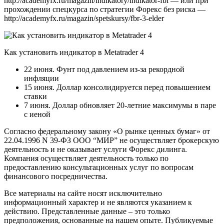
http://academyfx.ru/magazin/indikatory/indikator-fbi — или при
прохождении спецкурса по стратегии Форекс без риска —
http://academyfx.ru/magazin/spetskursy/fbr-3-elder
Как установить индикатор в Metatrader 4
22 июня. Фунт под давлением из-за рекордной
инфляции
15 июня. Доллар консолидируется перед повышением
ставки
7 июня. Доллар обновляет 20-летние максимумы в паре
с иеной
Согласно федеральному закону «О рынке ценных бумаг» от
22.04.1996 N 39-ФЗ ООО “МИР” не осуществляет брокерскую
деятельность и не оказывает услуги Форекс дилинга.
Компания осуществляет деятельность только по
предоставлению консультационных услуг по вопросам
финансового посредничества.
Все материалы на сайте носят исключительно
информационный характер и не являются указанием к
действию. Представленные данные – это только
предположения, основанные на нашем опыте. Публикуемые