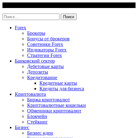
Skip
7 August, 2026
to
invest-easy.ru
content
Найти:
Forex
Брокеры
Бонусы от брокеров
Советники Forex
Индикаторы Forex
Стратегии Forex
Банковский сектор
Дебетовые карты
Депозиты
Кредитование
Кредитные карты
Кредиты для бизнеса
Криптовалюта
Биржа криптовалют
Криптовалютные кошельки
Обменники криптовалют
Блокчейн
Стейкинг
Бизнес
Бизнес идеи