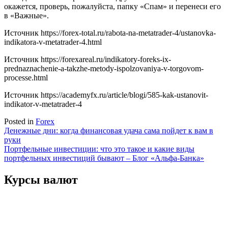
окажется, проверь, пожалуйста, папку «Спам» и перенеси его
в «Важные».
Источник
https://forex-total.ru/rabota-na-metatrader-4/ustanovka-
indikatora-v-metatrader-4.html
Источник
https://forexareal.ru/indikatory-foreks-ix-
prednaznachenie-a-takzhe-metody-ispolzovaniya-v-torgovom-
processe.html
Источник
https://academyfx.ru/article/blogi/585-kak-ustanovit-
indikator-v-metatrader-4
Posted in
Forex
Навигация
Денежные дни: когда финансовая удача сама пойдет к вам в
руки
по
Портфельные инвестиции: что это такое и какие виды
записям
портфельных инвестиций бывают – Блог «Альфа-Банка»
Курсы валют