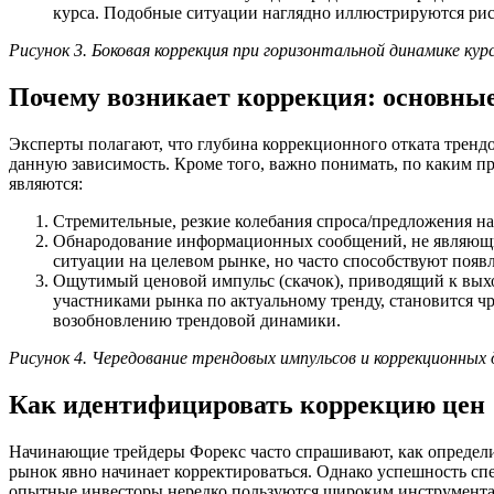
курса. Подобные ситуации наглядно иллюстрируются рис
Рисунок 3. Боковая коррекция при горизонтальной динамике кур
Почему возникает коррекция: основны
Эксперты полагают, что глубина коррекционного отката трен
данную зависимость. Кроме того, важно понимать, по каким 
являются:
Стремительные, резкие колебания спроса/предложения на
Обнародование информационных сообщений, не являющи
ситуации на целевом рынке, но часто способствуют поя
Ощутимый ценовой импульс (скачок), приводящий к выхо
участниками рынка по актуальному тренду, становится ч
возобновлению трендовой динамики.
Рисунок 4. Чередование трендовых импульсов и коррекционных
Как идентифицировать коррекцию цен
Начинающие трейдеры Форекс часто спрашивают, как определит
рынок явно начинает корректироваться. Однако успешность спе
опытные инвесторы нередко пользуются широким инструментар