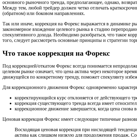
основного рыночного тренда, предполагающее, однако, возвра
Между тем, любой трейдер должен четко отличать краткосрочн
(обратном) или боковом направлениях.
Так или иначе, коррекция на Форекс выражается в динамике 
закономерное вхождение целевого рынка в стадию перепродан
спекулятивного дохода. Необходимо разобраться, что такое кор
того, следует рассмотреть основные принципы и стратегии тор
Что такое коррекция на Форекс
Под коррекцией/откатом Форекс всегда понимается непродолж
целевом рынке означает, что цена актива через некоторое вре
движущейся по конкретному тренду, поможет спекулянту избеж
Для коррекционного движения Форекс одновременно характер
корректирующийся курс отклоняется от действующего тре
коррекция существующего тренда всегда имеет относител
коррекционное движение завершается, когда цена снова 
Ценовая коррекция Форекс имеет следующие типичные разнови
Восходящая ценовая коррекция при нисходящей тенденци
актива как слишком низкую для продолжения продаж. Соо