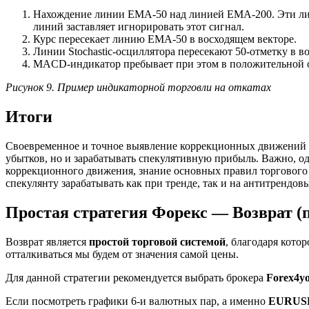
Нахождение линии EMA-50 над линией EMA-200. Эти лин
линий заставляет игнорировать этот сигнал.
Курс пересекает линию EMA-50 в восходящем векторе.
Линии Stochastic-осциллятора пересекают 50-отметку в в
MACD-индикатор пребывает при этом в положительной о
Рисунок 9. Пример индикаторной торговли на откатах
Итоги
Своевременное и точное выявление коррекционных движений на
убытков, но и зарабатывать спекулятивную прибыль. Важно, о
коррекционного движения, знание основных правил торгового 
спекулянту зарабатывать как при тренде, так и на антитрендов
Простая стратегия Форекс — Возврат (
Возврат является
простой торговой системой
, благодаря кото
отталкиваться мы будем от значения самой цены.
Для данной стратегии рекомендуется выбрать брокера
Forex4y
Если посмотреть графики 6-и валютных пар, а именно
EURUSD