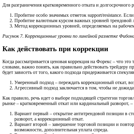
Для разграничения кратковременного отката и долгосрочного 
Пробитие особо значимых отметок support/resistance. Есл
Пробитие валютным курсом важных уровней трендовой ли
Метод коррекционных уровней, определяемых на рабоче
Рисунок 7. Коррекционные уровни по линейной разметке Фибон
Как действовать при коррекции
Когда рассматривается ценовая коррекция на Форекс – что это 
словами, важно понять, как правильно действовать трейдеру 
будет зависеть от того, какого подхода придерживается спекул
Умеренный подход – переждать коррекционный откат, воз
Агрессивный подход заключается в том, чтобы не дожида
Как правило, речь идет о выборе подходящей стратегии торговли
рынке – кратковременный откат или кардинальный разворот, –
Вариант первый – открытие антитрендовой позиции в сто
разворот, а коррекционный откат.
Вариант второй – завершение торговой позиции и повтор
возможности, дополнительная уплата спреда.