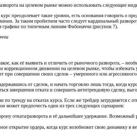
разворота на целевом рынке можно использовать следующие инд
и курс преодолевает такие уровни, есть основания говорить о пр
нии. За таким пробитием часто следует кардинальный разворо
м графике по типичным линиям Фибоначчи (рисунок 7).
аччи
такое, как её выявить и отличить от рыночного разворота, – не
при коррекционном движении на целевом рынке, чтобы избежать
янт при совершении своих сделок – умеренного или агрессивного
державшись от сделок, и начать торговлю лишь тогда, когда кур
ться завершения отката и совершить антитрендовую сделку, выг
 по тренду на откатах курса. Если же трейдер затрудняется с от
 он может предпочесть один из трех следующих сценариев:
рону отката/разворота и её дальнейшее удержание. Возможный ри
ное открытие ордера, когда курс возобновит свою динамику в ве