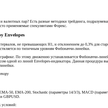
ов и валютных пар? Есть разные методики трейдинга, подразум
асто применяемые спекулянтами Форекс.
у Envelopes
нтервалов, не превышающих H1, и отклонением до 0,3% для ста
ствляется по типичным уровням Фибоначчи-линейки.
 графике. По этому движению устанавливается Фибоначчи-лине
сом одной из линий Envelopes-индикатора. Данная процедура вы
линейки.
атору
EMA-50, EMA-200, Stochastic (параметры 14/3/3), MACD (параме
или GBPUSD.
 условий: