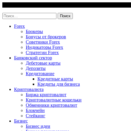
Skip
8 August, 2026
to
invest-easy.ru
content
Найти:
Forex
Брокеры
Бонусы от брокеров
Советники Forex
Индикаторы Forex
Стратегии Forex
Банковский сектор
Дебетовые карты
Депозиты
Кредитование
Кредитные карты
Кредиты для бизнеса
Криптовалюта
Биржа криптовалют
Криптовалютные кошельки
Обменники криптовалют
Блокчейн
Стейкинг
Бизнес
Бизнес идеи