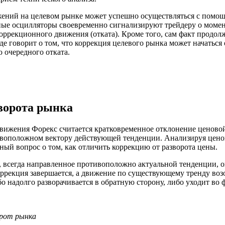
ений на целевом рынке может успешно осуществляться с помощ
ные осцилляторы своевременно сигнализируют трейдеру о момен
коррекционного движения (отката). Кроме того, сам факт продо
е говорит о том, что коррекция целевого рынка может начатьс
 очередного отката.
ворота рынка
движения Форекс считается кратковременное отклонение ценово
воположном вектору действующей тенденции. Анализируя ценово
ный вопрос о том, как отличить коррекцию от разворота цены.
, всегда направленное противоположно актуальной тенденции, 
рекция завершается, а движение по существующему тренду возоб
 надолго разворачивается в обратную сторону, либо уходит во ф
орот рынка