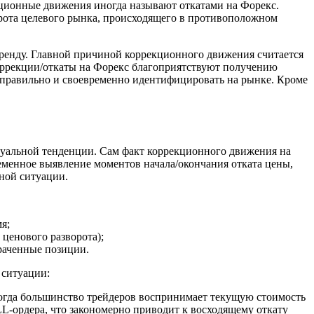
кционные движения иногда называют откатами на Форекс.
орота целевого рынка, происходящего в противоположном
ренду. Главной причиной коррекционного движения считается
коррекции/откаты на Форекс благоприятствуют получению
её правильно и своевременно идентифицировать на рынке. Кроме
туальной тенденции. Сам факт коррекционного движения на
ременное выявление моментов начала/окончания отката цены,
ной ситуации.
я;
ценового разворота);
траченные позиции.
 ситуации:
когда большинство трейдеров воспринимает текущую стоимость
L-ордера, что закономерно приводит к восходящему откату