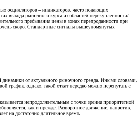
ью осцилляторов – индикаторов, часто подающих
тах выхода рыночного курса из областей перекупленности/
лжительного пребывания цены в зонах перепроданности при
я очень скоро. Стандартные сигналы вышеупомянутых
й динамики от актуального рыночного тренда. Иными словами,
й график, однако, такой откат нередко можно перепутать с
оказывается непродолжительным с точки зрения приоритетной
новляется, как и прежде. Разворотное движение, напротив,
лет на достаточно длительное время.