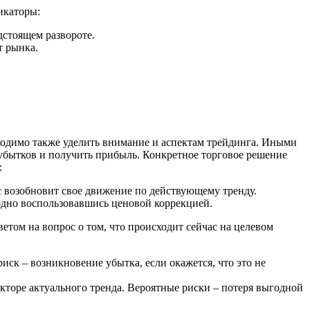
икаторы:
едстоящем развороте.
т рынка.
обходимо также уделить внимание и аспектам трейдинга. Иными
 убытков и получить прибыль. Конкретное торговое решение
:
с возобновит свое движение по действующему тренду.
одно воспользовавшись ценовой коррекцией.
ветом на вопрос о том, что происходит сейчас на целевом
ск – возникновение убытка, если окажется, что это не
кторе актуального тренда. Вероятные риски – потеря выгодной