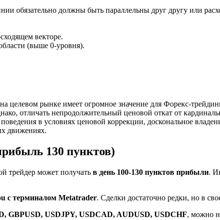
ии обязательно должны быть параллельны друг другу или расхо
осходящем векторе.
бласти (выше 0-уровня).
 целевом рынке имеет огромное значение для Форекс-трейдинга
днако, отличать непродолжительный ценовой откат от кардинал
поведения в условиях ценовой коррекции, доскональное владени
ых движениях.
прибыль 130 пунктов)
рой трейдер может получать
в день 100-130 пунктов прибыли
. И
ou с терминалом Metatrader
. Сделки достаточно редки, но в с
, GBPUSD, USDJPY, USDCAD, AUDUSD, USDCHF
, можно 