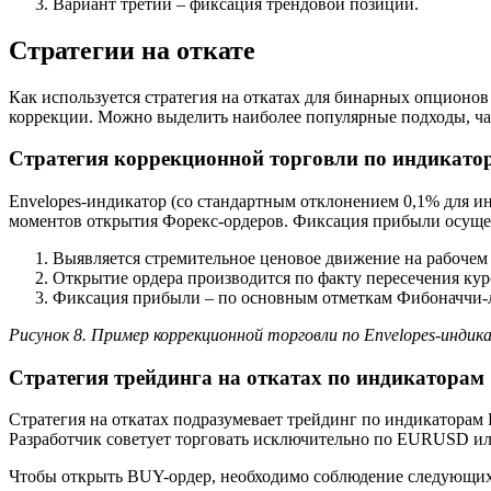
Вариант третий – фиксация трендовой позиции.
Стратегии на откате
Как используется стратегия на откатах для бинарных опцион
коррекции. Можно выделить наиболее популярные подходы, ч
Стратегия коррекционной торговли по индикатор
Envelopes-индикатор (со стандартным отклонением 0,1% для и
моментов открытия Форекс-ордеров. Фиксация прибыли осуще
Выявляется стремительное ценовое движение на рабочем
Открытие ордера производится по факту пересечения кур
Фиксация прибыли – по основным отметкам Фибоначчи-
Рисунок 8. Пример коррекционной торговли по Envelopes-индик
Стратегия трейдинга на откатах по индикаторам
Стратегия на откатах подразумевает трейдинг по индикаторам 
Разработчик советует торговать исключительно по EURUSD 
Чтобы открыть BUY-ордер, необходимо соблюдение следующих