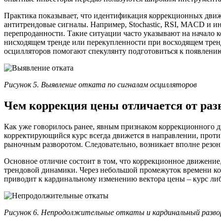
Практика показывает, что идентификация коррекционных движ
антитрендовые сигналы. Например, Stochastic, RSI, MACD и и
перепроданности. Такие ситуации часто указывают на начало 
нисходящем тренде или перекупленности при восходящем тренд
осцилляторов помогают спекулянту подготовиться к появлению
Рисунок 5. Выявление отката по сигналам осцилляторов
Чем коррекция цены отличается от раз
Как уже говорилось ранее, явным признаком коррекционного 
корректирующийся курс всегда движется в направлении, проти
рыночным разворотом. Следовательно, возникает вполне резон
Основное отличие состоит в том, что коррекционное движение
трендовой динамики. Через небольшой промежуток времени кор
приводит к кардинальному изменению вектора цены – курс либо
Рисунок 6. Непродолжительные откаты и кардинальный разв