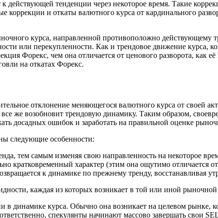
т к действующей тенденции через некоторое время. Такие корре
ые коррекции и откаты валютного курса от кардинального разв
рыночного курса, направленной противоположно действующему т
ности или перекупленности. Как и трендовое движение курса, 
рекция Форекс, чем она отличается от ценового разворота, как 
говли на откатах Форекс.
ительное отклонение меняющегося валютного курса от своей ак
мя все же возобновит трендовую динамику. Таким образом, своев
ать досадных ошибок и заработать на правильной оценке рыноч
ны следующие особенности:
нда, тем самым изменяя свою направленность на некоторое врем
ьно кратковременный характер (этим она ощутимо отличается от 
возвращается к динамике по прежнему тренду, восстанавливая у
дности, каждая из которых возникает в той или иной рыночной
и в динамике курса. Обычно она возникает на целевом рынке, 
тветственно, спекулянты начинают массово завершать свои SEL