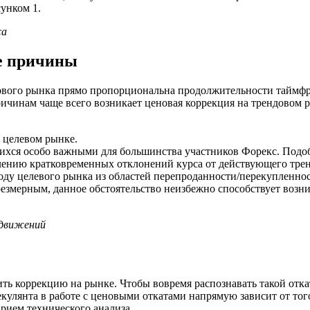
унком 1.
са
е причины
дового рынка прямо пропорциональна продолжительности таймфр
причинам чаще всего возникает ценовая коррекция на трендово
 целевом рынке.
хся особо важными для большинства участников Форекс. Подо
влению кратковременных отклонений курса от действующего трен
ду целевого рынка из областей перепроданности/перекупленно
резмерным, данное обстоятельство неизбежно способствует возн
 движений
ь коррекцию на рынке. Чтобы вовремя распознавать такой отка
кулянта в работе с ценовыми откатами напрямую зависит от того
ием технического анализа.