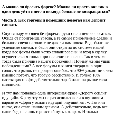
А можно ли бросить форекс? Можно ли просто вот так в
один день уйти с него и никогда больше не возвращаться?
Часть 3. Как торговый помощник помогал нам депозит
сливать
Спустя пару месяцев без форекса руки стали немого чесаться.
Обида от проигрыша угасла, а те самые прибыльные сделки и
большие свечи на золоте не давали нам покоя. Ведь были же
успешные сделки, и были они открыты по системе нашей,
когда все факты были четко спланированы, и вход в сделку
осуществлялся только при наличии сигналов. Так в чем же
тогда была причина нашего поражения? Почему же мы ушли
побежденными? А все форумы и книги твердили в один
голос, что рынок не прощает ошибок, что 90% уходят ни с чем
именно потому, что торгую бессистемно. И только 10%
настоящих профи действительно заработали на рынке свои
миллионы.
И тут нам попалась одна интересная фраза «Дорогу осилит
идущий». Фразу эту мы не раз использовали в шутливом
варианте «Дорогу осилит идущий, идущий на . ». Так или
иначе, она стала нашим девизом. А действительно, ведь все
наши беды – лишь тернистый путь к лаврам. И только