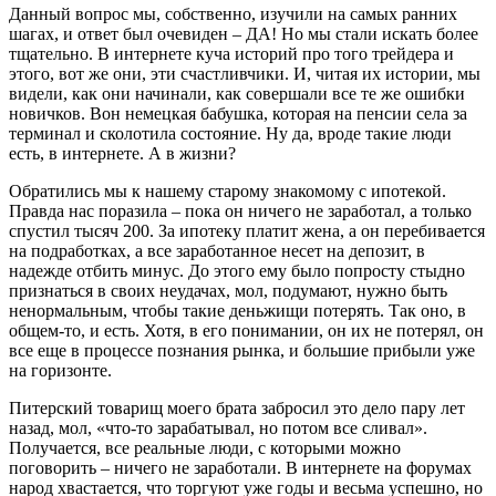
Данный вопрос мы, собственно, изучили на самых ранних
шагах, и ответ был очевиден – ДА! Но мы стали искать более
тщательно. В интернете куча историй про того трейдера и
этого, вот же они, эти счастливчики. И, читая их истории, мы
видели, как они начинали, как совершали все те же ошибки
новичков. Вон немецкая бабушка, которая на пенсии села за
терминал и сколотила состояние. Ну да, вроде такие люди
есть, в интернете. А в жизни?
Обратились мы к нашему старому знакомому с ипотекой.
Правда нас поразила – пока он ничего не заработал, а только
спустил тысяч 200. За ипотеку платит жена, а он перебивается
на подработках, а все заработанное несет на депозит, в
надежде отбить минус. До этого ему было попросту стыдно
признаться в своих неудачах, мол, подумают, нужно быть
ненормальным, чтобы такие деньжищи потерять. Так оно, в
общем-то, и есть. Хотя, в его понимании, он их не потерял, он
все еще в процессе познания рынка, и большие прибыли уже
на горизонте.
Питерский товарищ моего брата забросил это дело пару лет
назад, мол, «что-то зарабатывал, но потом все сливал».
Получается, все реальные люди, с которыми можно
поговорить – ничего не заработали. В интернете на форумах
народ хвастается, что торгуют уже годы и весьма успешно, но