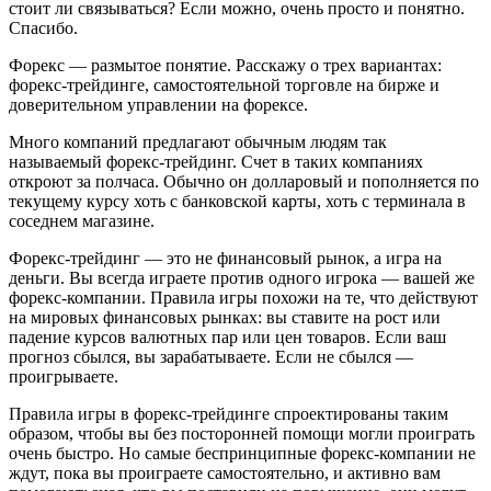
стоит ли связываться? Если можно, очень просто и понятно.
Спасибо.
Форекс — размытое понятие. Расскажу о трех вариантах:
форекс-трейдинге, самостоятельной торговле на бирже и
доверительном управлении на форексе.
Много компаний предлагают обычным людям так
называемый форекс-трейдинг. Счет в таких компаниях
откроют за полчаса. Обычно он долларовый и пополняется по
текущему курсу хоть с банковской карты, хоть с терминала в
соседнем магазине.
Форекс-трейдинг — это не финансовый рынок, а игра на
деньги. Вы всегда играете против одного игрока — вашей же
форекс-компании. Правила игры похожи на те, что действуют
на мировых финансовых рынках: вы ставите на рост или
падение курсов валютных пар или цен товаров. Если ваш
прогноз сбылся, вы зарабатываете. Если не сбылся —
проигрываете.
Правила игры в форекс-трейдинге спроектированы таким
образом, чтобы вы без посторонней помощи могли проиграть
очень быстро. Но самые беспринципные форекс-компании не
ждут, пока вы проиграете самостоятельно, и активно вам