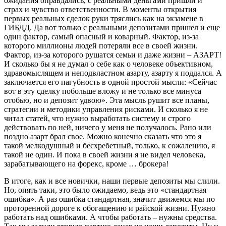
ожидания оправдались, с реальными деньгами пришли и
страх и чувство ответственности. В моменты открытия
первых реальных сделок руки тряслись как на экзамене в
ГИБДД. Да вот только с реальными депозитами пришел и еще
один фактор, самый опасный и коварный. Фактор, из-за
которого миллионы людей потеряли все в своей жизни.
Фактор, из-за которого рушатся семьи и даже жизни – АЗАРТ!
И сколько бы я не думал о себе как о человеке объективном,
здравомыслящем и неподвластном азарту, азарту я поддался. А
заключается его пагубность в одной простой мысли: «Сейчас
вот в эту сделку побольше вложу и не только все минуса
отобью, но и депозит удвою». Эта мысль рушит все планы,
стратегии и методики управления рисками. И сколько я не
читал статей, что нужно выработать систему и строго
действовать по ней, ничего у меня не получалось. Рано или
поздно азарт брал свое. Можно конечно сказать что это я
такой мелкодушный и бесхребетный, только, к сожалению, я
такой не один. И пока в своей жизни я не видел человека,
зарабатывающего на форекс, кроме … брокера!
В итоге, как и все новички, наши первые депозиты мы слили.
Но, опять таки, это было ожидаемо, ведь это «стандартная
ошибка». А раз ошибка стандартная, значит движемся мы по
проторенной дороге к обогащению и райской жизни. Нужно
работать над ошибками. А чтобы работать – нужны средства.