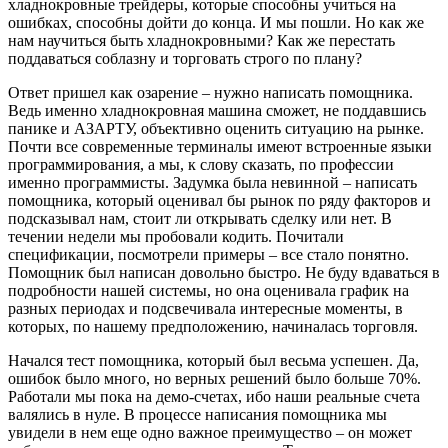
хладнокровные трейдеры, которые способны учиться на
ошибках, способны дойти до конца. И мы пошли. Но как же
нам научиться быть хладнокровными? Как же перестать
поддаваться соблазну и торговать строго по плану?
Ответ пришел как озарение – нужно написать помощника.
Ведь именно хладнокровная машина сможет, не поддавшись
панике и АЗАРТУ, объективно оценить ситуацию на рынке.
Почти все современные терминалы имеют встроенные языки
программирования, а мы, к слову сказать, по профессии
именно программисты. Задумка была невинной – написать
помощника, который оценивал бы рынок по ряду факторов и
подсказывал нам, стоит ли открывать сделку или нет. В
течении недели мы пробовали кодить. Почитали
спецификации, посмотрели примеры – все стало понятно.
Помощник был написан довольно быстро. Не буду вдаваться в
подробности нашей системы, но она оценивала график на
разных периодах и подсвечивала интересные моменты, в
которых, по нашему предположению, начиналась торговля.
Начался тест помощника, который был весьма успешен. Да,
ошибок было много, но верных решений было больше 70%.
Работали мы пока на демо-счетах, ибо наши реальные счета
валялись в нуле. В процессе написания помощника мы
увидели в нем еще одно важное преимущество – он может