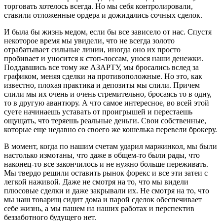
торговать хотелось всегда. Но мы себя контролировали,
ставили отложенные ордера и дожидались сочных сделок.
И была бы жизнь медом, если бы все зависело от нас. Спустя
некоторое время мы увидели, что не всегда золото
отрабатывает сильные линии, иногда оно их просто
пробивает и уносится к стоп-лоссам, унося наши денежки.
Поддавшись все тому же АЗАРТУ, мы бросались вслед за
графиком, меняя сделки на противоположные. Но это, как
известно, плохая практика и депозиты мы слили. Причем
слили мы их очень и очень стремительно, бросаясь то в одну,
то в другую авантюру. А что самое интересное, во всей этой
суете начинаешь уставать от проигрышей и перестаешь
ощущать, что теряешь реальные деньги. Свои собственные,
которые еще недавно со своего же кошелька перевели брокеру.
В момент, когда по нашим счетам ударил маржинкол, мы были
настолько измотаны, что даже в общем-то были рады, что
наконец-то все закончилось и не нужно больше переживать.
Мы твердо решили оставить рынок форекс и все эти затеи с
легкой наживой. Даже не смотря на то, что мы видели
плюсовые сделки и даже закрывали их. Не смотря на то, что
мы наш товарищ сидит дома и парой сделок обеспечивает
себе жизнь, а мы пашем на наших работах и перспектив
беззаботного будущего нет.