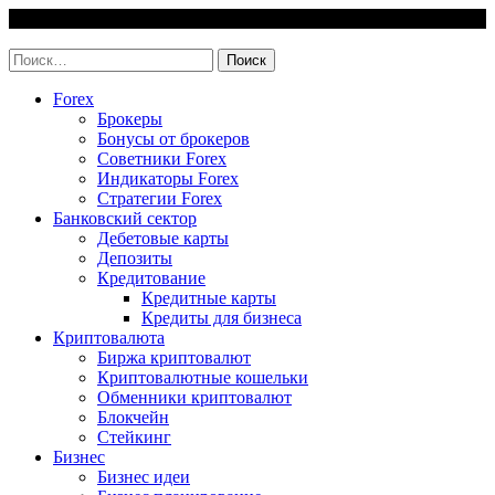
Skip
6 August, 2026
to
invest-easy.ru
content
Найти:
Forex
Брокеры
Бонусы от брокеров
Советники Forex
Индикаторы Forex
Стратегии Forex
Банковский сектор
Дебетовые карты
Депозиты
Кредитование
Кредитные карты
Кредиты для бизнеса
Криптовалюта
Биржа криптовалют
Криптовалютные кошельки
Обменники криптовалют
Блокчейн
Стейкинг
Бизнес
Бизнес идеи