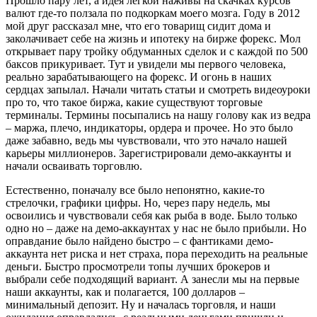
Прошло пару лет, а идея легкой наживы на скачках курсов
валют где-то ползала по подкоркам моего мозга. Году в 2012
мой друг рассказал мне, что его товарищ сидит дома и
заколачивает себе на жизнь и ипотеку на бирже форекс. Мол
открывает пару тройку обдуманных сделок и с каждой по 500
баксов прикуривает. Тут и увидели мы первого человека,
реально зарабатывающего на форекс. И огонь в наших
сердцах запылал. Начали читать статьи и смотреть видеоуроки
про то, что такое биржа, какие существуют торговые
терминалы. Термины посыпались на нашу голову как из ведра
– маржа, плечо, индикаторы, ордера и прочее. Но это было
даже забавно, ведь мы чувствовали, что это начало нашей
карьеры миллионеров. Зарегистрировали демо-аккаунты и
начали осваивать торговлю.
Естественно, поначалу все было непонятно, какие-то
стрелочки, графики цифры. Но, через пару недель, мы
освоились и чувствовали себя как рыба в воде. Было только
одно но – даже на демо-аккаунтах у нас не было прибыли. Но
оправдание было найдено быстро – с фантиками демо-
аккаунта нет риска и нет страха, пора переходить на реальные
деньги. Быстро просмотрели топы лучших брокеров и
выбрали себе подходящий вариант. А занесли мы на первые
наши аккаунты, как и полагается, 100 долларов –
минимальный депозит. Ну и началась торговля, и наши