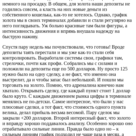
немного на просадку. В общем, для золота наши депозиты не
годились совсем, а класть на них новые деньги из
собственного кошелька, как-то не хотелось. Однако, график
золота мы в своих терминалах добавили и стали регулярно на
него поглядывать. Уж больно красивые там были фигуры, а
интенсивность движения и впрямь внушала надежду на
быструю наживу.
Спустя пару недель мы почувствовали, что готовы! Вроде
депозиты таять перестали и мы уже как-то стали себя
контролировать. Выработали системы свои, графики там,
стрелочки, почти как профи. Собрались мы с силами и
положили на депозиты еще по 500 долларов. Ну просто 125
нужно было на одну сделку, а не факт, что именно она
выстрелит, да и чтобы запас был небольшой. И пошли мы
торговать на золото. Помню, что адреналина конечно нам
хватало. Открывать сделку, где каждый пункт стоит 1 доллар
было круто. С каждым движением рынка цифры в терминале
менялись не по-детски. Самое интересное, что были у нас
плюсовые сделки, а тот факт, что стоимость одного пункта
велика, делал прибыль весьма весомой. Пару сделок мы
закрыли +200 долларов. Второй интересный факт, что золото
и вправду хорошо поддавалось анализу. Особенно хорошо оно
отрабатывало сильные линии. Правда было одно но – к
сильным линиям график подходил не чаще раза в месяц, а