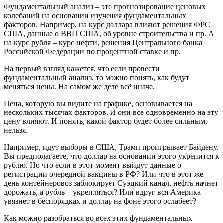
Фундаментальный анализ – это прогнозирование ценовых
колебаний на основании изучения фундаментальных
факторов. Например, на курс доллара влияют решения ФРС
США, данные о ВВП США, об уровне строительства и пр. А
на курс рубля – курс нефти, решения Центрального банка
Российской Федерации по процентной ставке и пр.
На первый взгляд кажется, что если провести
фундаментальный анализ, то можно понять, как будут
меняться цены. На самом же деле всё иначе.
Цена, которую вы видите на графике, основывается на
нескольких тысячах факторов. И они все одновременно на эту
цену влияют. И понять, какой фактор будет более сильным,
нельзя.
Например, идут выборы в США, Трамп проигрывает Байдену.
Вы предполагаете, что доллар на основании этого укрепится к
рублю. Но что если в этот момент выйдут данные о
регистрации очередной вакцины в РФ? Или что в этот же
день контейнеровоз заблокирует Суэцкий канал, нефть начнет
дорожать, а рубль – укрепляться? Или вдруг вся Америка
увязнет в беспорядках и доллар на фоне этого ослабеет?
Как можно разобраться во всех этих фундаментальных