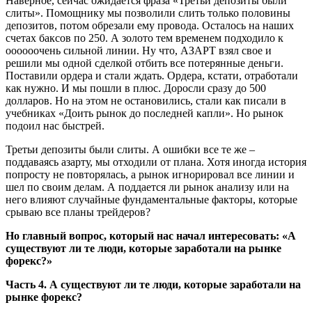
Наверное, сейчас ожидается фраза «Третьи депозиты были
слиты». Помощнику мы позволили слить только половины
депозитов, потом обрезали ему провода. Осталось на наших
счетах баксов по 250. А золото тем временем подходило к
оооооочень сильной линии. Ну что, АЗАРТ взял свое и
решили мы одной сделкой отбить все потерянные деньги.
Поставили ордера и стали ждать. Ордера, кстати, отработали
как нужно. И мы пошли в плюс. Доросли сразу до 500
долларов. Но на этом не остановились, стали как писали в
учебниках «Доить рынок до последней капли». Но рынок
подоил нас быстрей.
Третьи депозиты были слиты. А ошибки все те же –
поддаваясь азарту, мы отходили от плана. Хотя иногда история
попросту не повторялась, а рынок игнорировал все линии и
шел по своим делам. А поддается ли рынок анализу или на
него влияют случайные фундаментальные факторы, которые
срываю все планы трейдеров?
Но главный вопрос, который нас начал интересовать: «А
существуют ли те люди, которые заработали на рынке
форекс?»
Часть 4. А существуют ли те люди, которые заработали на
рынке форекс?