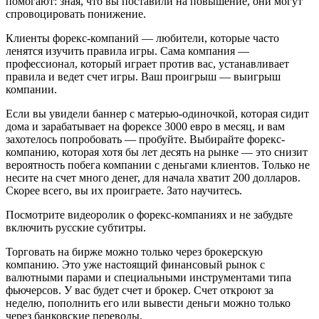
помогают: зная, что вы поставили на повышение, они могут
спровоцировать понижение.
Клиенты форекс-компаний — любители, которые часто
ленятся изучить правила игры. Сама компания —
профессионал, который играет против вас, устанавливает
правила и ведет счет игры. Ваш проигрыш — выигрыш
компании.
Если вы увидели баннер с матерью-одиночкой, которая сидит
дома и зарабатывает на форексе 3000 евро в месяц, и вам
захотелось попробовать — пробуйте. Выбирайте форекс-
компанию, которая хотя бы лет десять на рынке — это снизит
вероятность побега компании с деньгами клиентов. Только не
несите на счет много денег, для начала хватит 200 долларов.
Скорее всего, вы их проиграете. Зато научитесь.
Посмотрите видеоролик о форекс-компаниях и не забудьте
включить русские субтитры.
Торговать на бирже можно только через брокерскую
компанию. Это уже настоящий финансовый рынок с
валютными парами и специальными инструментами типа
фьючерсов. У вас будет счет и брокер. Счет откроют за
неделю, пополнить его или вывести деньги можно только
через банковские переводы.