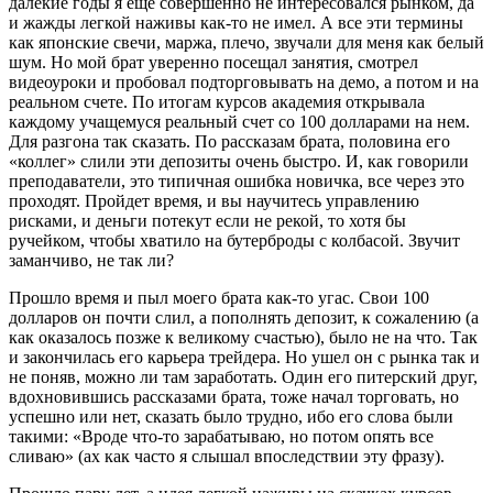
далекие годы я еще совершенно не интересовался рынком, да
и жажды легкой наживы как-то не имел. А все эти термины
как японские свечи, маржа, плечо, звучали для меня как белый
шум. Но мой брат уверенно посещал занятия, смотрел
видеоуроки и пробовал подторговывать на демо, а потом и на
реальном счете. По итогам курсов академия открывала
каждому учащемуся реальный счет со 100 долларами на нем.
Для разгона так сказать. По рассказам брата, половина его
«коллег» слили эти депозиты очень быстро. И, как говорили
преподаватели, это типичная ошибка новичка, все через это
проходят. Пройдет время, и вы научитесь управлению
рисками, и деньги потекут если не рекой, то хотя бы
ручейком, чтобы хватило на бутерброды с колбасой. Звучит
заманчиво, не так ли?
Прошло время и пыл моего брата как-то угас. Свои 100
долларов он почти слил, а пополнять депозит, к сожалению (а
как оказалось позже к великому счастью), было не на что. Так
и закончилась его карьера трейдера. Но ушел он с рынка так и
не поняв, можно ли там заработать. Один его питерский друг,
вдохновившись рассказами брата, тоже начал торговать, но
успешно или нет, сказать было трудно, ибо его слова были
такими: «Вроде что-то зарабатываю, но потом опять все
сливаю» (ах как часто я слышал впоследствии эту фразу).