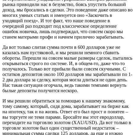
рынка приводили нас в безумство, боясь упустить большой
доход, мы бросались в сделки. Это поведение даже описано во
многих умных статьях и именуется оно «Заскочить в
уходящий поезд». И тот факт, что наше поведение в
очередной раз подходит под классическое определение
ошибок новичка, лишь подтверждал, что совсем скоро мы
станем матерыми профи и начнем прилично зарабатывать.
Да вот только слитая сумма почти в 600 долларов уже не
казалась нам пустяковой, и мы решили немного сбавить
обороты. Перешли на совсем малые размеры сделок, пытались
открываться строго по системе. И, в общем-то, даже что-то
получалось. Только вот прибыли были совсем скучными. С
остатков депозитов около 100 долларов мы зарабатывали по 1-
2 два доллара за сделку, которая могла длиться не один день.
Нас такая ситуация огорчала, ведь такими темпами вернуть
былые депозиты получится нескоро.
И мы решили обратиться за помощью к нашему знакомому,
тому самому, который, сидя дома, зарабатывает на бирже как
на ипотеку, так и на жизнь. Ответ его был прост и понятен –
вы торгуете не теми парами. Бросайте вы этот евродоллар,
переходите на торговлю золотом (XAU/USD). Да вот только в
торговле золотом был один существенный недостаток –
минимальная сумма сделки 125 долларов, да еще и нужно