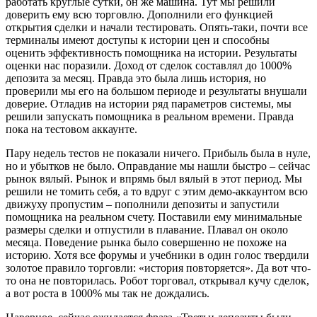
работать круглые сутки, он же машина. Тут мы решили
доверить ему всю торговлю. Дополнили его функцией
открытия сделки и начали тестировать. Опять-таки, почти все
терминалы имеют доступы к истории цен и способны
оценить эффективность помощника на истории. Результаты
оценки нас поразили. Доход от сделок составлял до 1000%
депозита за месяц. Правда это была лишь история, но
проверили мы его на большом периоде и результаты внушали
доверие. Отладив на истории ряд параметров системы, мы
решили запускать помощника в реальном времени. Правда
пока на тестовом аккаунте.
Пару недель тестов не показали ничего. Прибыль была в нуле,
но и убытков не было. Оправдание мы нашли быстро – сейчас
рынок вялый. Рынок и впрямь был вялый в этот период. Мы
решили не томить себя, а то вдруг с этим демо-аккаунтом всю
движуху пропустим – пополнили депозиты и запустили
помощника на реальном счету. Поставили ему минимальные
размеры сделки и отпустили в плавание. Плавал он около
месяца. Поведение рынка было совершенно не похоже на
историю. Хотя все форумы и учебники в один голос твердили
золотое правило торговли: «история повторяется». Да вот что-
то она не повторилась. Робот торговал, открывал кучу сделок,
а вот роста в 1000% мы так не дождались.