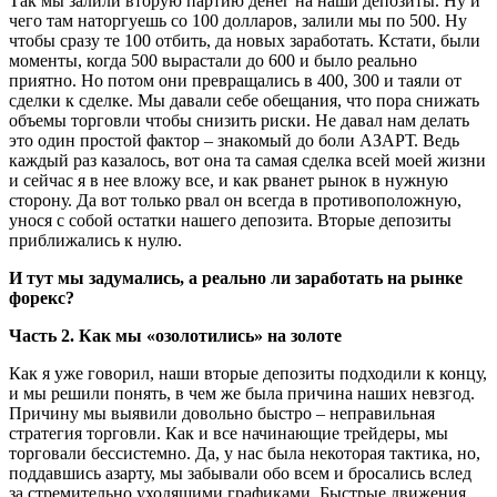
Так мы залили вторую партию денег на наши депозиты. Ну и
чего там наторгуешь со 100 долларов, залили мы по 500. Ну
чтобы сразу те 100 отбить, да новых заработать. Кстати, были
моменты, когда 500 вырастали до 600 и было реально
приятно. Но потом они превращались в 400, 300 и таяли от
сделки к сделке. Мы давали себе обещания, что пора снижать
объемы торговли чтобы снизить риски. Не давал нам делать
это один простой фактор – знакомый до боли АЗАРТ. Ведь
каждый раз казалось, вот она та самая сделка всей моей жизни
и сейчас я в нее вложу все, и как рванет рынок в нужную
сторону. Да вот только рвал он всегда в противоположную,
унося с собой остатки нашего депозита. Вторые депозиты
приближались к нулю.
И тут мы задумались, а реально ли заработать на рынке
форекс?
Часть 2. Как мы «озолотились» на золоте
Как я уже говорил, наши вторые депозиты подходили к концу,
и мы решили понять, в чем же была причина наших невзгод.
Причину мы выявили довольно быстро – неправильная
стратегия торговли. Как и все начинающие трейдеры, мы
торговали бессистемно. Да, у нас была некоторая тактика, но,
поддавшись азарту, мы забывали обо всем и бросались вслед
за стремительно уходящими графиками. Быстрые движения