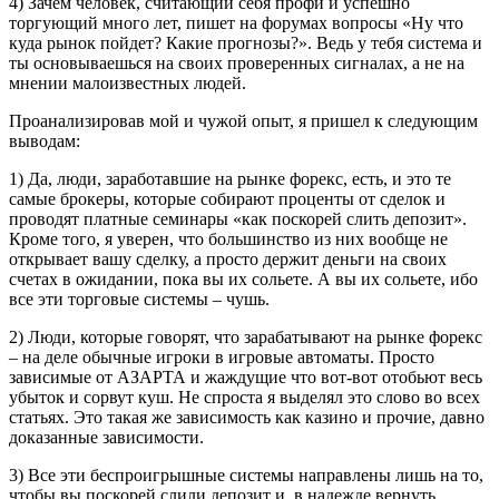
4) Зачем человек, считающий себя профи и успешно
торгующий много лет, пишет на форумах вопросы «Ну что
куда рынок пойдет? Какие прогнозы?». Ведь у тебя система и
ты основываешься на своих проверенных сигналах, а не на
мнении малоизвестных людей.
Проанализировав мой и чужой опыт, я пришел к следующим
выводам:
1) Да, люди, заработавшие на рынке форекс, есть, и это те
самые брокеры, которые собирают проценты от сделок и
проводят платные семинары «как поскорей слить депозит».
Кроме того, я уверен, что большинство из них вообще не
открывает вашу сделку, а просто держит деньги на своих
счетах в ожидании, пока вы их сольете. А вы их сольете, ибо
все эти торговые системы – чушь.
2) Люди, которые говорят, что зарабатывают на рынке форекс
– на деле обычные игроки в игровые автоматы. Просто
зависимые от АЗАРТА и жаждущие что вот-вот отобьют весь
убыток и сорвут куш. Не спроста я выделял это слово во всех
статьях. Это такая же зависимость как казино и прочие, давно
доказанные зависимости.
3) Все эти беспроигрышные системы направлены лишь на то,
чтобы вы поскорей слили депозит и, в надежде вернуть