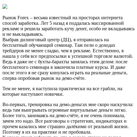
Рынок Forex – весьма известный на просторах интернета
способ заработка. Лет 5 назад я поддалась массированной
рекламе и решила заработать кучу денег, особо не вкладываясь
и не выкладываясь.
Выбрав дилинговый центр (ДЦ), я отправилась на
бесплатный обучающий семинар. Там пели о доходах
трейдеров не менее сладко, чем в рекламе. Естественно, я
нашла у себя все предпосылки к успешной торговле валютой.
Ведь я даже не с бухты-барахты занялась этим делом: после
бесплатного семинара я закончила платные курсы. И даже
после этого я не сразу кинулась играть на реальные деньги,
сперва опробовав рынок на демо-счёте.
Тем не менее, я наступила практически на все грабли, на
которые наступают новички.
Во-первых, тренировка на демо-деньгах мне скоро наскучила:
ведь там выигрывать огромные виртуальные деньги легко.
Более того, занимаясь на демо-счёте, я не очень понимала,
зачем это надо. Все разговоры о стратегиях, индикаторах и
прочем казались мне страшно далёкими от реальной жизни.
Поэтому я их на практике и не пробовала.