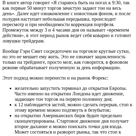
В книге автор говорит «Я стараюсь быть на ногах к 9:30, так
как первые 50 минут торгов зачастую задают тон на весь
день». Далее идет ознакомление с новостным фоном, и после
полудня наступает небольшая передышка, происходит
пересмотр и при необходимости коррекция портфеля.
Промежуток между 3 и 4 часами дня он называет «временем
действия», в этот период рынок ведет себя коварно и готовит
ловушки трейдерам.
Вообще Гэри Смит сосредоточен на торговле круглые сутки,
но это не мешает ему жить. Это не означает зацикленность
только на трейдинге, просто мозг, как говорится, в фоновом
режиме обрабатывает полученную за день информацию.
Этот подход можно перенести и на рынок Форекс:
желательно запустить терминал до открытия Европы.
Часто именно на открытии Лондона идет движение,
задающее тон торгов на первую половину дня;
к 12 наблюдается застой, можно сделать перерыв, стоп к
этому времени можно подтянуть в безубыток;
на открытии Американских бирж будьте предельно
сконцентрированы. Стартовое движение дня получает
второе дыхание и можно поискать точки для входа.
Может состояться и разворот рынка, так что стоп к