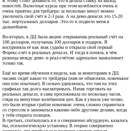
К этому стоит добавить то, что я делала ставку на выход
новостей. Валютные курсы при этом колеблются очень и
очень приятно для трейдера: за несколько минут можно
увеличить свой счёт в 2-3 раза. А на демо-деньгах это 15-20
тыс. виртуальных долларов. Это-то и подвело меня в
дальнейшем.
Во-вторых, в ДЦ была акция: открываешь реальный счёт на
100 долларов, получаешь 100 долларов в подарок. Я
восприняла её как знак судьбы и открыла свой первый
Форекс-счёт в реальных деньгах. И тогда я поняла, в чём
разница между демо- и реал-счётом: адреналин зашкаливает
только так.
Ещё во время обучения я видела, как за мониторами в ДЦ
часами сидят какие-то трейдеры (нам не объясняли, новенькие
они или опытные). Я сильно удивлялась, что там на этих
графиках так долго высматривать. Начав торговать на
реальных деньгах, я сама просиживала по нескольку часов,
глядя на минутные колебаниия цен. Как я узнала уже позже,
это были вторые грабли новичков: очень сложно справиться
со стрессом и заниматься какими-либо другими делами, когда
у тебя открыта позиция.
В-третьих, споткнулась я и о совершенно абсурдную, казалось
бы, психологическую установку. В теории совершенно
очевидно, что прибыльные позиции следует держат