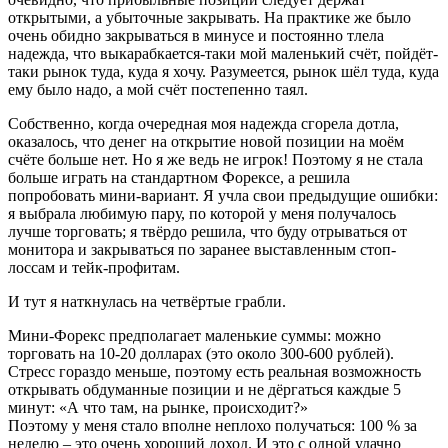
открытыми, а убыточные закрывать. На практике же было
очень обидно закрываться в минусе и постоянно тлела
надежда, что выкарабкается-таки мой маленький счёт, пойдёт-
таки рынок туда, куда я хочу. Разумеется, рынок шёл туда, куда
ему было надо, а мой счёт постепенно таял.
Собственно, когда очередная моя надежда сгорела дотла,
оказалось, что денег на открытие новой позиции на моём
счёте больше нет. Но я же ведь не игрок! Поэтому я не стала
больше играть на стандартном Форексе, а решила
попробовать мини-вариант. Я учла свои предыдущие ошибки:
я выбрала любимую пару, по которой у меня получалось
лучше торговать; я твёрдо решила, что буду отрываться от
монитора и закрываться по заранее выставленным стоп-
лоссам и тейк-профитам.
И тут я наткнулась на четвёртые грабли.
Мини-Форекс предполагает маленькие суммы: можно
торговать на 10-20 долларах (это около 300-600 рублей).
Стресс гораздо меньше, поэтому есть реальная возможность
открывать обдуманные позиции и не дёргаться каждые 5
минут: «А что там, на рынке, происходит?»
Поэтому у меня стало вполне неплохо получаться: 100 % за
неделю – это очень хороший доход. И это с одной удачно