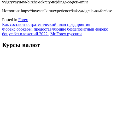
vyigryvayu-na-birzhe-sekrety-trejdinga-ot-geri-smita
Источник
https://investtalk.ru/experience/kak-ya-igrala-na-forekse
Posted in
Forex
Навигация
Как составить стратегический план предприятия
Форекс брокеры, предоставляющие бездепозитный форекс
по
бонус без вложений 2022 | Mr Forex русский
записям
Курсы валют