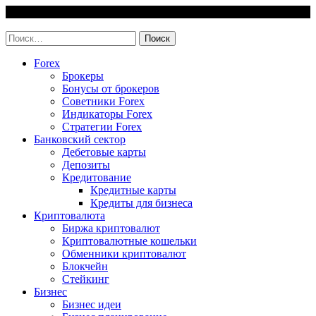
Skip
6 August, 2026
to
invest-easy.ru
content
Найти:
Forex
Брокеры
Бонусы от брокеров
Советники Forex
Индикаторы Forex
Стратегии Forex
Банковский сектор
Дебетовые карты
Депозиты
Кредитование
Кредитные карты
Кредиты для бизнеса
Криптовалюта
Биржа криптовалют
Криптовалютные кошельки
Обменники криптовалют
Блокчейн
Стейкинг
Бизнес
Бизнес идеи