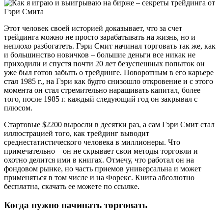
Этот человек своей историей доказывает, что за счет
трейдинга можно не просто зарабатывать на жизнь, но и
неплохо разбогатеть. Гэри Смит начинал торговать так же, как
и большинство новичков – большие деньги все никак не
приходили и спустя почти 20 лет безуспешных попыток он
уже был готов забыть о трейдинге. Поворотным в его карьере
стал 1985 г., на Гэри как будто снизошло откровение и с этого
момента он стал стремительно наращивать капитал, более
того, после 1985 г. каждый следующий год он закрывал с
плюсом.
Стартовые $2200 выросли в десятки раз, а сам Гэри Смит стал
иллюстрацией того, как трейдинг выводит
среднестатистического человека в миллионеры. Что
примечательно – он не скрывает свои методы торговли и
охотно делится ими в книгах. Отмечу, что работал он на
фондовом рынке, но часть приемов универсальна и может
применяться в том числе и на Форекс. Книга абсолютно
бесплатна, скачать ее можете по ссылке.
Когда нужно начинать торговать