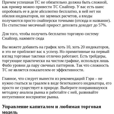
Причем успешная ТС не обязательно должна быть сложной,
как пример можно привести ТС Снайпер. У вас есть шанс
опробовать ее в деле абсолютно бесплатно, в ней нет ни
обилия индикаторов, ни заумных расчетов, а входы
получаются просто снайперски точными (отсюда и название).
По статистике месячный прирост депозита доходит до 57%.
Для того, чтобы получить бесплатно торговую систему
Снайпер, нажмите сюда
Вы можете добавить на график хоть 10, хоть 20 индикаторов,
и это не приблизит вас к успеху. Но примитивные на первый
взгляд торговые тактики отлично работают. Есть трейдеры,
торгующие практически на чистом графике, используя лишь
Фибо уровни да пару свечных паттернов. Так что сложность
ТС не является показателем ее эффективности.
Главное, что следует вынести из рекомендаций Гэри – не
нужно гнаться за граалем в виде безотказного индикатора, его
просто не существует в природе. Выберите понравившуюся
методику анализа рынка и работайте с ней, развивайте
интуитивное восприятие рынка.
Управление капиталом и любимая торговая
модель