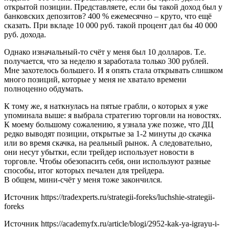
открытой позиции. Представляете, если бы такой доход был у
банковских депозитов? 400 % ежемесячно – круто, что ещё
сказать. При вкладе 10 000 руб. такой процент дал бы 40 000
руб. дохода.
Однако изначальный-то счёт у меня был 10 долларов. Т.е.
получается, что за неделю я заработала только 300 рублей.
Мне захотелось большего. И я опять стала открывать слишком
много позиций, которые у меня не хватало времени
полноценно обдумать.
К тому же, я наткнулась на пятые грабли, о которых я уже
упоминала выше: я выбрала стратегию торговли на новостях.
К моему большому сожалению, я узнала уже позже, что ДЦ
редко выводят позиции, открытые за 1-2 минуты до скачка
или во время скачка, на реальный рынок. А следовательно,
они несут убытки, если трейдер использует новости в
торговле. Чтобы обезопасить себя, они используют разные
способы, итог которых печален для трейдера.
В общем, мини-счёт у меня тоже закончился.
Источник
https://tradexperts.ru/strategii-foreks/luchshie-strategii-
foreks
Источник
https://academyfx.ru/article/blogi/2952-kak-ya-igrayu-i-