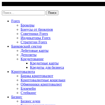
Skip
8 August, 2026
to
invest-easy.ru
content
Найти:
Forex
Брокеры
Бонусы от брокеров
Советники Forex
Индикаторы Forex
Стратегии Forex
Банковский сектор
Дебетовые карты
Депозиты
Кредитование
Кредитные карты
Кредиты для бизнеса
Криптовалюта
Биржа криптовалют
Криптовалютные кошельки
Обменники криптовалют
Блокчейн
Стейкинг
Бизнес
Бизнес идеи