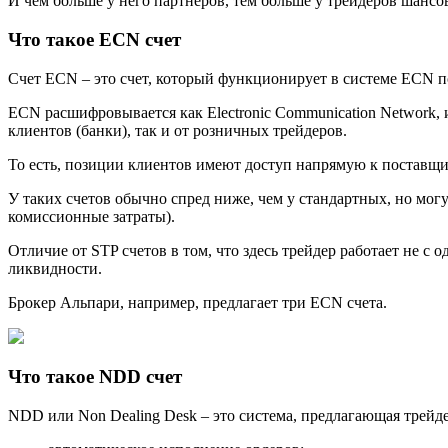
И чем больше у него партнеров, тем больше у трейдеров шансо
Что такое ECN счет
Счет ECN – это счет, который функционирует в системе ECN п
ECN расшифровывается как Electronic Communication Network,
клиентов (банки), так и от розничных трейдеров.
То есть, позиции клиентов имеют доступ напрямую к поставщи
У таких счетов обычно спред ниже, чем у стандартных, но могу
комиссионные затраты).
Отличие от STP счетов в том, что здесь трейдер работает не 
ликвидности.
Брокер Альпари, например, предлагает три ECN счета.
Что такое NDD счет
NDD или Non Dealing Desk – это система, предлагающая трей