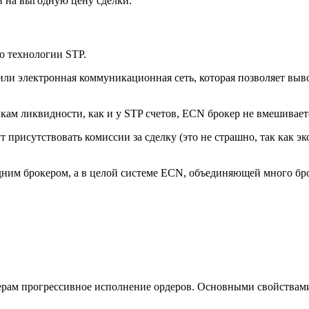
в на выгодную цену сделки.
о технологии STP.
 или электронная коммуникационная сеть, которая позволяет выв
кам ликвидности, как и у STP счетов, ECN брокер не вмешивает
т присутствовать комиссии за сделку (это не страшно, так как э
с одним брокером, а в целой системе ECN, объединяющей много б
дерам прогрессивное исполнение ордеров. Основными свойствам