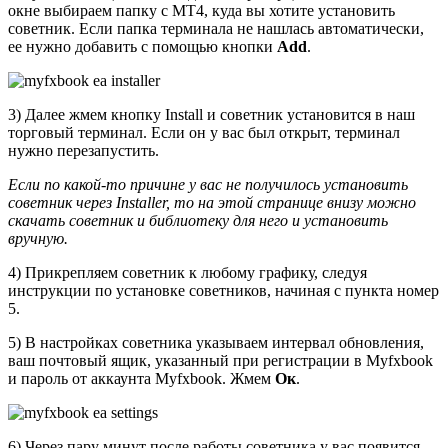
окне выбираем папку с МТ4, куда вы хотите установить
советник. Если папка терминала не нашлась автоматически,
ее нужно добавить с помощью кнопки
Add
.
3) Далее жмем кнопку Install и советник установится в наш
торговый терминал. Если он у вас был открыт, терминал
нужно перезапустить.
Если по какой-то причине у вас не получилось установить
советник через Installer, то на этой странице внизу можно
скачать советник и библиотеку для него и установить
вручную.
4) Прикрепляем советник к любому графику, следуя
инструкции по установке советников, начиная с пункта номер
5.
5) В настройках советника указываем интервал обновления,
ваш почтовый ящик, указанный при регистрации в Myfxbook
и пароль от аккаунта Myfxbook. Жмем
Ок
.
6) Через пару минут после работы советника у вас появится