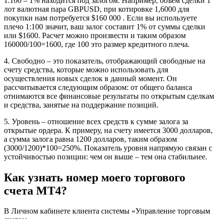
1:100 – 1% находится под залогом. Например, объем сделки 1
лот валютная пара GBPUSD, при котировке 1,6000 для
покупки нам потребуется $160 000 . Если вы используете
плечо 1:100 значит, ваш залог составит 1% от суммы сделки
или $1600. Расчет можно произвести и таким образом
160000/100=1600, где 100 это размер кредитного плеча.
4. Свободно – это показатель, отображающий свободные на
счету средства, которые можно использовать для
осуществления новых сделок в данный момент. Он
рассчитывается следующим образом: от общего баланса
отнимаются все финансовые результаты по открытым сделкам
и средства, занятые на поддержание позиций.
5. Уровень – отношение всех средств к сумме залога за
открытые ордера. К примеру, на счету имеется 3000 долларов,
а сумма залога равна 1200 долларов, таким образом
(3000/1200)*100=250%. Показатель уровня напрямую связан с
устойчивостью позиции: чем он выше – тем она стабильнее.
Как узнать номер моего торгового
счета MT4?
В Личном кабинете клиента системы «Управление торговым