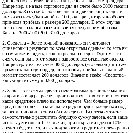
данного показателя: остаток или депозит на счете трейдера.
Например, в начале торгового дня на счете было 3000 тысячи
долларов. За сутки было совершенно две операции: одна из
них оказалось убыточной на 100 долларов, вторая наоборот
принесла прибыль в размере 200 долларов. В этом случае
показатель баланса рассчитывается следующим образом:
Баланс=3000-100+200=3100 долларов.
2. Средства – более точный показатель он учитывает
финансовый результат по всем открытым сделкам, то есть вы
сразу можете видеть, сколько реально средств будет у вас на
счету, если вы в этот момент закроете все открытые ордера.
Например, у вас на счете 3000 долларов (это баланс), в то же
время открыт один ордер, по которому прибыль на данный
момент составляет 200 долларов. Значит в графе «Средства»
вы увидите сумму в 3200 долларов.
3. Залог – это сумма средств необходимых для поддержания
открытого ордера, расчет производится в зависимости от того,
какое кредитное плечо вы используете. Чем больше размер
кредитного плеча, тем меньше средств будет находиться под
залогом при одинаковом объеме сделки. Вы легко можете
самостоятельно рассчитать будущую сумму залога, если ваше
используете плечо 1:10, значит, при открытии сделки 10%
средств будет находиться под залогом, кредитное плечо равно