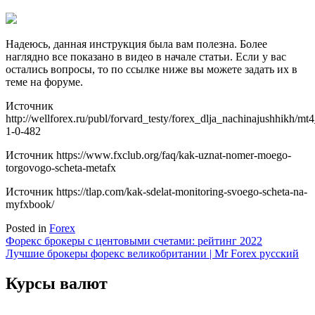
Надеюсь, данная инструкция была вам полезна. Более
наглядно все показано в видео в начале статьи. Если у вас
остались вопросы, то по ссылке ниже вы можете задать их в
теме на форуме.
Источник
http://wellforex.ru/publ/forvard_testy/forex_dlja_nachinajushhikh/
1-0-482
Источник
https://www.fxclub.org/faq/kak-uznat-nomer-moego-
torgovogo-scheta-metafx
Источник
https://tlap.com/kak-sdelat-monitoring-svoego-scheta-na-
myfxbook/
Posted in
Forex
Навигация
Форекс брокеры с центовыми счетами: рейтинг 2022
Лучшие брокеры форекс великобритании | Mr Forex русский
по
записям
Курсы валют