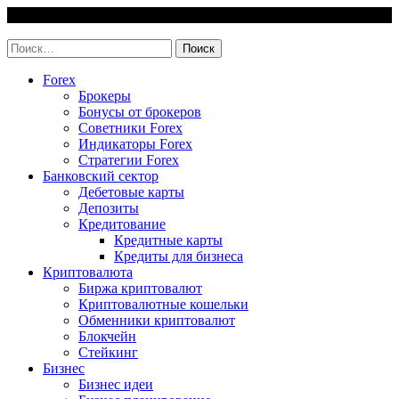
Skip
7 August, 2026
to
invest-easy.ru
content
Найти:
Forex
Брокеры
Бонусы от брокеров
Советники Forex
Индикаторы Forex
Стратегии Forex
Банковский сектор
Дебетовые карты
Депозиты
Кредитование
Кредитные карты
Кредиты для бизнеса
Криптовалюта
Биржа криптовалют
Криптовалютные кошельки
Обменники криптовалют
Блокчейн
Стейкинг
Бизнес
Бизнес идеи