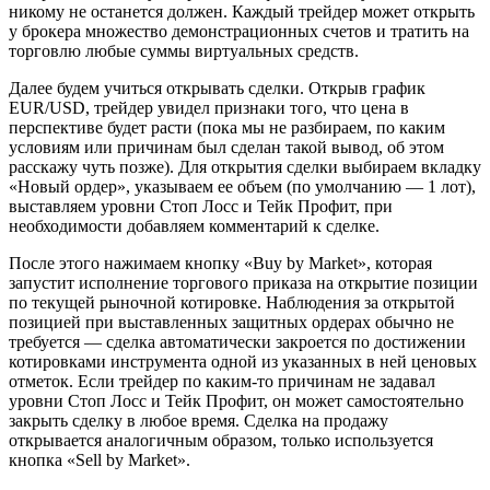
никому не останется должен. Каждый трейдер может открыть
у брокера множество демонстрационных счетов и тратить на
торговлю любые суммы виртуальных средств.
Далее будем учиться открывать сделки. Открыв график
EUR/USD, трейдер увидел признаки того, что цена в
перспективе будет расти (пока мы не разбираем, по каким
условиям или причинам был сделан такой вывод, об этом
расскажу чуть позже). Для открытия сделки выбираем вкладку
«Новый ордер», указываем ее объем (по умолчанию — 1 лот),
выставляем уровни Стоп Лосс и Тейк Профит, при
необходимости добавляем комментарий к сделке.
После этого нажимаем кнопку «Buy by Market», которая
запустит исполнение торгового приказа на открытие позиции
по текущей рыночной котировке. Наблюдения за открытой
позицией при выставленных защитных ордерах обычно не
требуется — сделка автоматически закроется по достижении
котировками инструмента одной из указанных в ней ценовых
отметок. Если трейдер по каким-то причинам не задавал
уровни Стоп Лосс и Тейк Профит, он может самостоятельно
закрыть сделку в любое время. Сделка на продажу
открывается аналогичным образом, только используется
кнопка «Sell by Market».