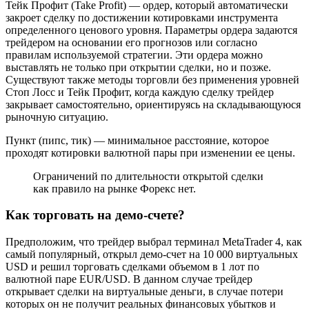
Тейк Профит (Take Profit) — ордер, который автоматически
закроет сделку по достижении котировками инструмента
определенного ценового уровня. Параметры ордера задаются
трейдером на основании его прогнозов или согласно
правилам используемой стратегии. Эти ордера можно
выставлять не только при открытии сделки, но и позже.
Существуют также методы торговли без применения уровней
Стоп Лосс и Тейк Профит, когда каждую сделку трейдер
закрывает самостоятельно, ориентируясь на складывающуюся
рыночную ситуацию.
Пункт (пипс, тик) — минимальное расстояние, которое
проходят котировки валютной пары при изменении ее цены.
Ограничений по длительности открытой сделки
как правило на рынке Форекс нет.
Как торговать на демо-счете?
Предположим, что трейдер выбрал терминал MetaTrader 4, как
самый популярный, открыл демо-счет на 10 000 виртуальных
USD и решил торговать сделками объемом в 1 лот по
валютной паре EUR/USD. В данном случае трейдер
открывает сделки на виртуальные деньги, в случае потери
которых он не получит реальных финансовых убытков и