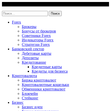
Skip
9 August, 2026
to
invest-easy.ru
content
Найти:
Forex
Брокеры
Бонусы от брокеров
Советники Forex
Индикаторы Forex
Стратегии Forex
Банковский сектор
Дебетовые карты
Депозиты
Кредитование
Кредитные карты
Кредиты для бизнеса
Криптовалюта
Биржа криптовалют
Криптовалютные кошельки
Обменники криптовалют
Блокчейн
Стейкинг
Бизнес
Бизнес идеи