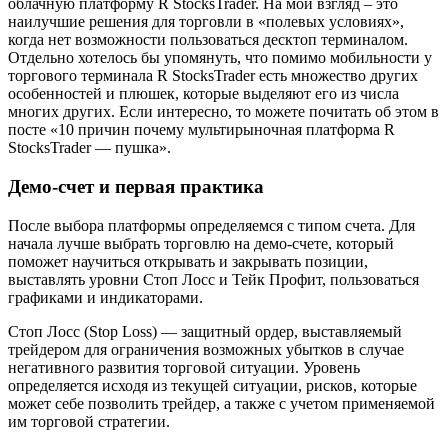
облачную платформу R StocksTrader. На мой взгляд – это
наилучшие решения для торговли в «полевых условиях»,
когда нет возможности пользоваться десктоп терминалом.
Отдельно хотелось бы упомянуть, что помимо мобильности у
торгового терминала R StocksTrader есть множество других
особенностей и плюшек, которые выделяют его из числа
многих других. Если интересно, то можете почитать об этом в
посте «10 причин почему мультирыночная платформа R
StocksTrader — пушка».
Демо-счет и первая практика
После выбора платформы определяемся с типом счета. Для
начала лучше выбрать торговлю на демо-счете, который
поможет научиться открывать и закрывать позиции,
выставлять уровни Стоп Лосс и Тейк Профит, пользоваться
графиками и индикаторами.
Стоп Лосс (Stop Loss) — защитный ордер, выставляемый
трейдером для ограничения возможных убытков в случае
негативного развития торговой ситуации. Уровень
определяется исходя из текущей ситуации, рисков, которые
может себе позволить трейдер, а также с учетом применяемой
им торговой стратегии.