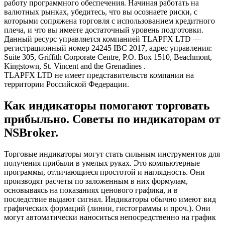
работу программного обеспечения. Начиная работать на
валютных рынках, убедитесь, что вы осознаете риски, с
которыми сопряжена торговля с использованием кредитного
плеча, и что вы имеете достаточный уровень подготовки.
Данный ресурс управляется компанией TLAPFX LTD —
регистрационный номер 24245 IBC 2017, адрес управления:
Suite 305, Griffith Corporate Centre, P.O. Box 1510, Beachmont,
Kingstown, St. Vincent and the Grenadines .
TLAPFX LTD не имеет представительств компании на
территории Российской Федерации.
Как индикаторы помогают торговать
прибыльно. Советы по индикаторам от
NSBroker.
Торговые индикаторы могут стать сильным инструментов для
получения прибыли в умелых руках. Это компьютерные
программы, отличающиеся простотой и наглядность. Они
производят расчеты по заложенным в них формулам,
основываясь на показаниях ценового графика, и в
последствие выдают сигнал. Индикаторы обычно имеют вид
графических формаций (линии, гистограммы и проч.). Они
могут автоматически наноситься непосредственно на график