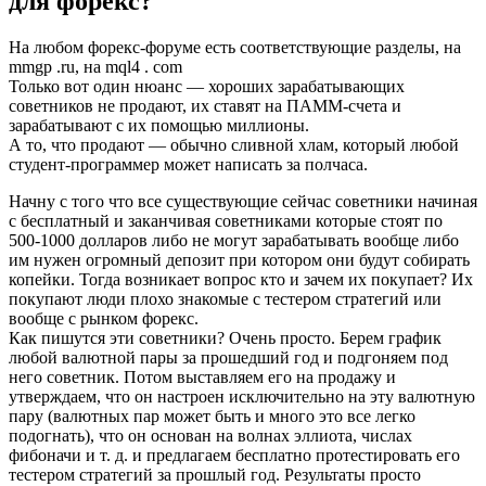
для форекс?
На любом форекс-форуме есть соответствующие разделы, на
mmgp .ru, на mql4 . com
Только вот один нюанс — хороших зарабатывающих
советников не продают, их ставят на ПАММ-счета и
зарабатывают с их помощью миллионы.
А то, что продают — обычно сливной хлам, который любой
студент-программер может написать за полчаса.
Начну с того что все существующие сейчас советники начиная
с бесплатный и заканчивая советниками которые стоят по
500-1000 долларов либо не могут зарабатывать вообще либо
им нужен огромный депозит при котором они будут собирать
копейки. Тогда возникает вопрос кто и зачем их покупает? Их
покупают люди плохо знакомые с тестером стратегий или
вообще с рынком форекс.
Как пишутся эти советники? Очень просто. Берем график
любой валютной пары за прошедший год и подгоняем под
него советник. Потом выставляем его на продажу и
утверждаем, что он настроен исключительно на эту валютную
пару (валютных пар может быть и много это все легко
подогнать), что он основан на волнах эллиота, числах
фибоначи и т. д. и предлагаем бесплатно протестировать его
тестером стратегий за прошлый год. Результаты просто