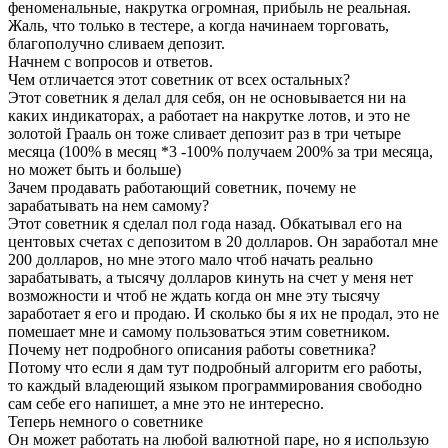
феноменальные, накрутка огромная, прибыль не реальная.
Жаль, что только в тестере, а когда начинаем торговать,
благополучно сливаем депозит.
Начнем с вопросов и ответов.
Чем отличается этот советник от всех остальных?
Этот советник я делал для себя, он не основывается ни на
каких индикаторах, а работает на накрутке лотов, и это не
золотой Грааль он тоже сливает депозит раз в три четыре
месяца (100% в месяц *3 -100% получаем 200% за три месяца,
но может быть и больше)
Зачем продавать работающий советник, почему не
зарабатывать на нем самому?
Этот советник я сделал пол года назад. Обкатывал его на
центовых счетах с депозитом в 20 долларов. Он заработал мне
200 долларов, но мне этого мало чтоб начать реально
зарабатывать, а тысячу долларов кинуть на счет у меня нет
возможности и чтоб не ждать когда он мне эту тысячу
заработает я его и продаю. И сколько бы я их не продал, это не
помешает мне и самому пользоваться этим советником.
Почему нет подробного описания работы советника?
Потому что если я дам тут подробный алгоритм его работы,
то каждый владеющий языком программирования свободно
сам себе его напишет, а мне это не интересно.
Теперь немного о советнике
Он может работать на любой валютной паре, но я использую