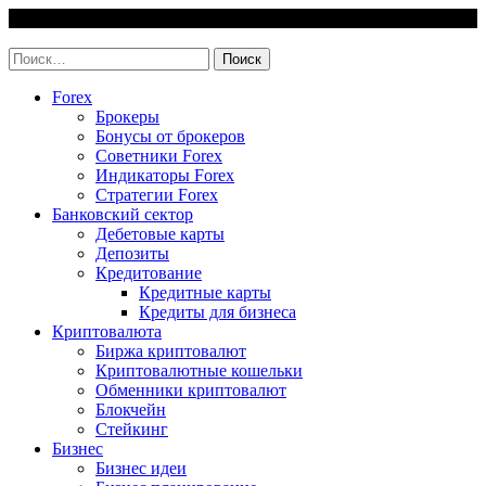
Skip
8 August, 2026
to
invest-easy.ru
content
Найти:
Forex
Брокеры
Бонусы от брокеров
Советники Forex
Индикаторы Forex
Стратегии Forex
Банковский сектор
Дебетовые карты
Депозиты
Кредитование
Кредитные карты
Кредиты для бизнеса
Криптовалюта
Биржа криптовалют
Криптовалютные кошельки
Обменники криптовалют
Блокчейн
Стейкинг
Бизнес
Бизнес идеи