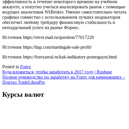
эффективность в течение некоторого времени на учебном
аккаунте, а попутно учиться анализировать рынок с помощью
ведущих аналитиков NSBroker. Умение самостоятельно читать
графики совместно с использованием лучших индикаторов
обеспечит любому трейдеру финансовую стабильность и
неподдельный успех на рынке Форекс.
Источник
https://otvet.mail.ru/question/77017220
Источник
https://tlap.com/martingale-sale-profit/
Источник
https://forexareal.ru/kak-indikatory-pomogayut.html
Posted in
Forex
Навигация
Куда вложиться, чтобы заработать в 2017 году | Rusbase
Полное руководство по заработку на Forex для начинающих –
по
Портал TradeLikeaPro
записям
Курсы валют