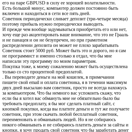
его на паре GBPUSD в силу ее хорошей волатильности.
Есть большой минус, компьютер должен постоянно быть
включен и находиться в сети все пять дней.
Советник периодически сливает депозит (три-четыре месяца)
поэтому прибыль нужно периодически выводить.
И прежде чем вообще задумываться приобретать его или нет,
хочу еще раз акцентировать ваше внимание, что это не Грааль
и не панацея и он не безупречен, но при грамотном
распределении депозита он может не плохо зарабатывать
Советник стоит 5000 руб. Может быть это и дорого, но я сам
не программист и именно столько я отдал, что бы мне
написали эту программу по моим параметрам.
Покупка тоже, к моему сожалению может быть осуществлена
только со сто процентной предоплатой.
. Вы переводите деньги на мой кошелек, в примечании
пишете свой email и оплата советника, я в течении максимум
двух дней высылаю вам советник, просто не всегда нахожусь
за компьютером. Что бы немного вас успокоить скажу, что
если бы я хотел вас обмануть мне не обязательно было бы
требовать предоплату, я бы мог сделать платный сайт, с
кнопкой покупки, когда вы платите деньги и тут же получаете
советник, при этом скачать любой бесплатный советник,
переименовать и обманывать людей. Но я не собираюсь
никого обманывать и не собираюсь платить деньги за сайты и
кнопки, я хочу продать свой советник что бы заработать денег