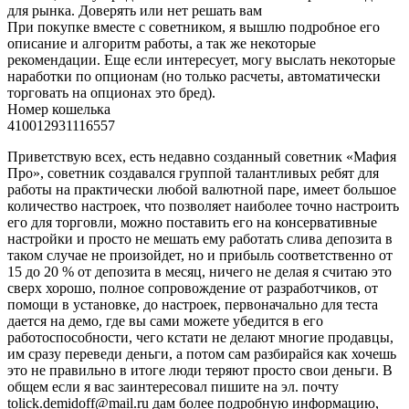
для рынка. Доверять или нет решать вам
При покупке вместе с советником, я вышлю подробное его
описание и алгоритм работы, а так же некоторые
рекомендации. Еще если интересует, могу выслать некоторые
наработки по опционам (но только расчеты, автоматически
торговать на опционах это бред).
Номер кошелька
410012931116557
Приветствую всех, есть недавно созданный советник «Мафия
Про», советник создавался группой талантливых ребят для
работы на практически любой валютной паре, имеет большое
количество настроек, что позволяет наиболее точно настроить
его для торговли, можно поставить его на консервативные
настройки и просто не мешать ему работать слива депозита в
таком случае не произойдет, но и прибыль соответственно от
15 до 20 % от депозита в месяц, ничего не делая я считаю это
сверх хорошо, полное сопровождение от разработчиков, от
помощи в установке, до настроек, первоначально для теста
дается на демо, где вы сами можете убедится в его
работоспособности, чего кстати не делают многие продавцы,
им сразу переведи деньги, а потом сам разбирайся как хочешь
это не правильно в итоге люди теряют просто свои деньги. В
общем если я вас заинтересовал пишите на эл. почту
tolick.demidoff@mail.ru дам более подробную информацию,