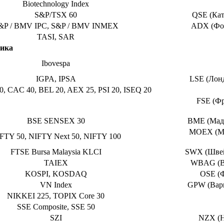
Biotechnology Index
S&P/TSX 60
QSE (Кат
&P / BMV IPC, S&P / BMV INMEX
ADX (Фон
TASI, SAR
ика
Ibovespa
IGPA, IPSA
LSE (Лон
0, CAC 40, BEL 20, AEX 25, PSI 20, ISEQ 20
FSE (Фр
BSE SENSEX 30
BME (Мадр
MOEX (Мо
FTY 50, NIFTY Next 50, NIFTY 100
FTSE Bursa Malaysia KLCI
SWX (Швей
TAIEX
WBAG (Ве
KOSPI, KOSDAQ
OSE (Ф
VN Index
GPW (Варш
NIKKEI 225, TOPIX Core 30
SSE Composite, SSE 50
SZI
NZX (Н