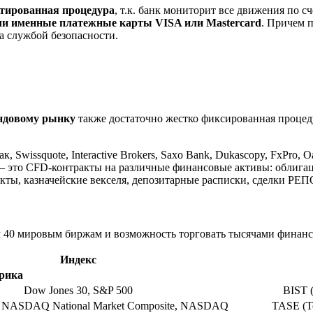
нтированная процедура
, т.к. банк мониторит все движения по с
ли именные платежные карты VISA или Mastercard
. Причем 
жа службой безопасности.
ондовому рынку
также достаточно жестко фиксированная процед
 Swissquote, Interactive Brokers, Saxo Bank, Dukascopy, FxPro
— это CFD-контракты на различные финансовые активы: облига
ты, казначейские векселя, депозитарные расписки, сделки РЕПО
ем 40 мировым биржам и возможность торговать тысячами финан
Индекс
рика
Dow Jones 30, S&P 500
BIST 
NASDAQ National Market Composite, NASDAQ
TASE (Т