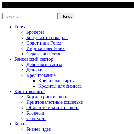
Skip
8 August, 2026
to
invest-easy.ru
content
Найти:
Forex
Брокеры
Бонусы от брокеров
Советники Forex
Индикаторы Forex
Стратегии Forex
Банковский сектор
Дебетовые карты
Депозиты
Кредитование
Кредитные карты
Кредиты для бизнеса
Криптовалюта
Биржа криптовалют
Криптовалютные кошельки
Обменники криптовалют
Блокчейн
Стейкинг
Бизнес
Бизнес идеи