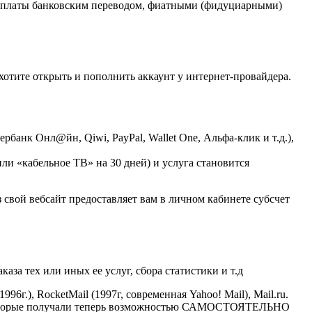
й оплаты банковским переводом, фиатными (фидуциарными)
хотите открыть и пополнить аккаунт у интернет-провайдера.
банк Онл@йн, Qiwi, PayPal, Wallet One, Альфа-клик и т.д.),
ли «кабельное ТВ» на 30 дней) и услуга становится
з свой вебсайт предоставляет вам в личном кабинете субсчет
каза тех или иных ее услуг, сбора статистики и т.д
1996г.), RocketMail (1997г, современная Yahoo! Mail), Mail.ru.
а, которые получали теперь возможностью САМОСТОЯТЕЛЬНО