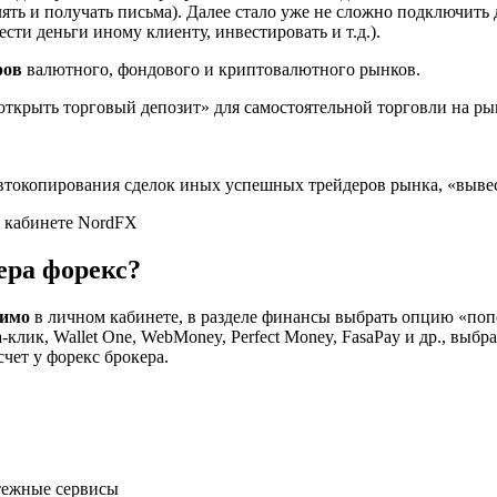
лять и получать письма). Далее стало уже не сложно подключит
ести деньги иному клиенту, инвестировать и т.д.).
ров
валютного, фондового и криптовалютного рынков.
«открыть торговый депозит» для самостоятельной торговли на ры
токопирования сделок иных успешных трейдеров рынка, «вывест
ера форекс?
димо
в личном кабинете, в разделе финансы выбрать опцию «поп
фа-клик, Wallet One, WebMoney, Perfect Money, FasaPay и др., выб
чет у форекс брокера.