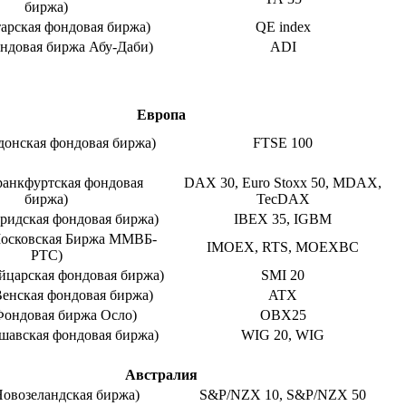
биржа)
арская фондовая биржа)
QE index
довая биржа Абу-Даби)
ADI
Европа
донская фондовая биржа)
FTSE 100
анкфуртская фондовая
DAX 30, Euro Stoxx 50, MDAX,
биржа)
TecDAX
идская фондовая биржа)
IBEX 35, IGBM
сковская Биржа ММВБ-
IMOEX, RTS, MOEXBC
РТС)
царская фондовая биржа)
SMI 20
нская фондовая биржа)
ATX
ондовая биржа Осло)
OBX25
авская фондовая биржа)
WIG 20, WIG
Австралия
овозеландская биржа)
S&P/NZX 10, S&P/NZX 50