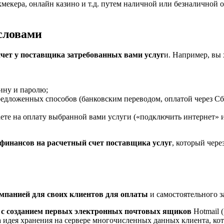
кмекера, онлайн казино и т.д. путем наличной или безналично
словами
чет у поставщика затребованных вами услуг
и. Например, вы 
ину и паролю;
едложенных способов (банковским переводом, оплатой через Сбер
аете на оплату выбранной вами услуги («подключить интернет» и
 финансов на расчетный счет поставщика услуг
, который чере
мпанией для своих клиентов для оплаты
и самостоятельного за
т с созданием первых электронных почтовых ящиков
Hotmail (
щена идея хранения на сервере многочисленных данных клиент