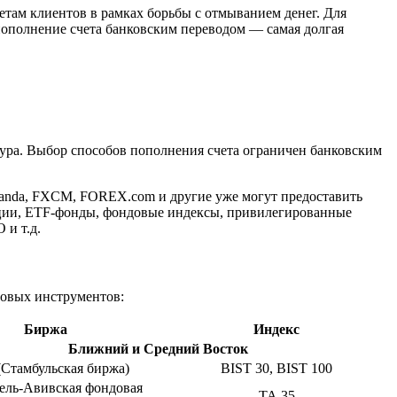
четам клиентов в рамках борьбы с отмыванием денег. Для
пополнение счета банковским переводом — самая долгая
ура. Выбор способов пополнения счета ограничен банковским
, Oanda, FXCM, FOREX.com и другие уже могут предоставить
ции, ETF-фонды, фондовые индексы, привилегированные
 и т.д.
совых инструментов:
Биржа
Индекс
Ближний и Средний Восток
(Стамбульская биржа)
BIST 30, BIST 100
ель-Авивская фондовая
ТА 35