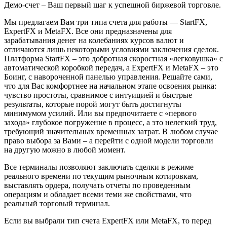
Демо-счет – Ваш первый шаг к успешной биржевой торговле.
Мы предлагаем Вам три типа счета для работы — StartFX,
ExpertFX и MetaFX. Все они предназначены для
зарабатывания денег на колебаниях курсов валют и
отличаются лишь некоторыми условиями заключения сделок.
Платформа StartFX – это добротная скоростная «легковушка» с
автоматической коробкой передач, а ExpertFX и MetaFX – это
Боинг, с навороченной панелью управления. Решайте сами,
что для Вас комфортнее на начальном этапе освоения рынка:
чувство простоты, сравнимое с интуицией и быстрые
результаты, которые порой могут быть достигнуты
минимумом усилий. Или вы предпочитаете с «первого
захода» глубокое погружение в процесс, а это нелегкий труд,
требующий значительных временных затрат. В любом случае
право выбора за Вами – а перейти с одной модели торговли
на другую можно в любой момент.
Все терминалы позволяют заключать сделки в режиме
реального времени по текущим рыночным котировкам,
выставлять ордера, получать отчеты по проведенным
операциям и обладает всеми теми же свойствами, что
реальный торговый терминал.
Если вы выбрали тип счета ExpertFX или MetaFX, то перед