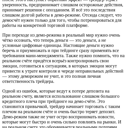
уверенность, предпринимает слишком осторожные действия,
принимает решения с опозданием. И всё это последствия
слишком долгой работы в демо-режиме. Отсюда следует, что
демосчёт нужен только для того, чтобы потренироваться для
работы на конкретной торговой платформе.
При переходе из демо-режима в реальный мир нужно очень
чётко осознать, что теперь деньги — это деньги, а не
условные цифровые единицы. Настоящие деньги нужно
беречь и приумножать и при тейдинге сразу применять все
требования мани-менеджмента. Также нужно помнить, что на
реальном счёте придётся всерьёз контролировать свои
эмоции, готовиться к ситуациям, в которых эмоции могут
привести к утрате контроля и череде неправильных действий
— этому деморежим не учит, и это полная личная
ответственность трейдера.
Одной из ошибок, которые ведут к потере депозита на
реальном счету, является использование слишком большого
кредитного плеча при трейдинге на демо-счёте. Это
становится привычкой, трейдер начинает торговать с таким
плечом на реальном счёте и очень быстро теряет депозит.
Демо-режим также не учит остро воспринимать новости,
которые могут быстро и очень сильно повлиять на рынки. И
на реальном счету это оборачивается реальными потерями.