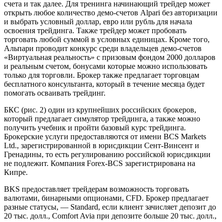
счета и так далее. Для тренинга начинающий трейдер может
открыть любое количество демо-счетов Alpari без авторизации
и выбрать условный доллар, евро или рубль для начала
освоения трейдинга. Также трейдер может пробовать
торговать любой суммой в условных единицах. Кроме того,
Альпари проводит конкурс среди владельцев демо-счетов
«Виртуальная реальность» с призовым фондом 2000 долларов
и реальным счетом, бонусами которые можно использовать
только для торговли. Брокер также предлагает торговцам
бесплатного консультанта, который в течение месяца будет
помогать осваивать трейдинг.
БКС (рис. 2) один из крупнейших российских брокеров,
который предлагает симулятор трейдинга, а также можно
получить учебник и пройти базовый курс трейдинга.
Брокерские услуги предоставляются от имени BCS Markets
Ltd., зарегистрированной в юрисдикции Сент-Винсент и
Гренадины, то есть регулированию российской юрисдикции
не подлежит. Компания Forex-BCS зарегистрирована на
Кипре.
BKS предоставляет трейдерам возможность торговать
валютами, бинарными опционами, CFD. Брокер предлагает
разные статусы, — Standard, если клиент зачисляет депозит до
20 тыс. долл., Comfort Avia при депозите больше 20 тыс. долл.,