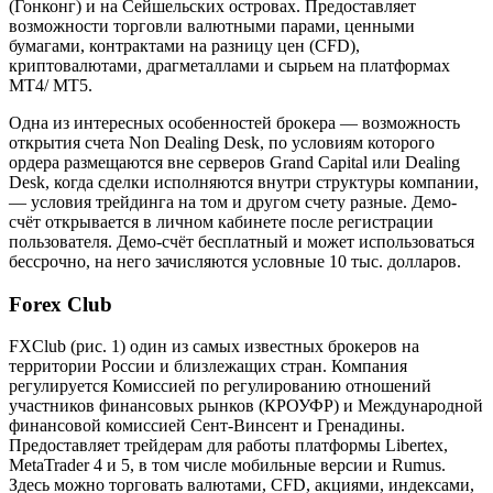
(Гонконг) и на Сейшельских островах. Предоставляет
возможности торговли валютными парами, ценными
бумагами, контрактами на разницу цен (CFD),
криптовалютами, драгметаллами и сырьем на платформах
MT4/ MT5.
Одна из интересных особенностей брокера — возможность
открытия счета Non Dealing Desk, по условиям которого
ордера размещаются вне серверов Grand Capital или Dealing
Desk, когда сделки исполняются внутри структуры компании,
— условия трейдинга на том и другом счету разные. Демо-
счёт открывается в личном кабинете после регистрации
пользователя. Демо-счёт бесплатный и может использоваться
бессрочно, на него зачисляются условные 10 тыс. долларов.
Forex Club
FXClub (рис. 1) один из самых известных брокеров на
территории России и близлежащих стран. Компания
регулируется Комиссией по регулированию отношений
участников финансовых рынков (КРОУФР) и Международной
финансовой комиссией Сент-Винсент и Гренадины.
Предоставляет трейдерам для работы платформы Libertex,
MetaTrader 4 и 5, в том числе мобильные версии и Rumus.
Здесь можно торговать валютами, CFD, акциями, индексами,