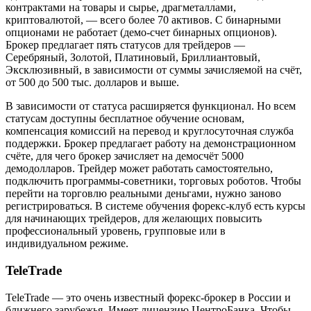
контрактами на товары и сырье, драгметаллами,
криптовалютой, — всего более 70 активов. С бинарными
опционами не работает (демо-счет бинарных опционов).
Брокер предлагает пять статусов для трейдеров —
Серебряный, Золотой, Платиновый, Бриллиантовый,
Эксклюзивный, в зависимости от суммы зачисляемой на счёт,
от 500 до 500 тыс. долларов и выше.
В зависимости от статуса расширяется функционал. Но всем
статусам доступны бесплатное обучение основам,
компенсация комиссий на перевод и круглосуточная служба
поддержки. Брокер предлагает работу на демонстрационном
счёте, для чего брокер зачисляет на демосчёт 5000
демодолларов. Трейдер может работать самостоятельно,
подключить программы-советники, торговых роботов. Чтобы
перейти на торговлю реальными деньгами, нужно заново
регистрироваться. В системе обучения форекс-клуб есть курсы
для начинающих трейдеров, для желающих повысить
профессиональный уровень, групповые или в
индивидуальном режиме.
TeleTrade
TeleTrade — это очень известный форекс-брокер в России и
ближнего зарубежья. Имеет лицензию ЦентроБанка. Чтобы