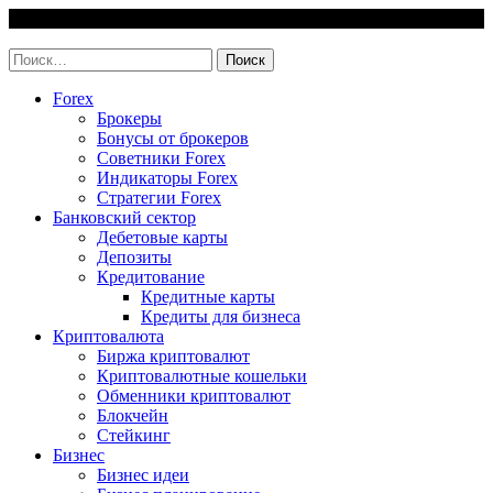
Skip
7 August, 2026
to
invest-easy.ru
content
Найти:
Forex
Брокеры
Бонусы от брокеров
Советники Forex
Индикаторы Forex
Стратегии Forex
Банковский сектор
Дебетовые карты
Депозиты
Кредитование
Кредитные карты
Кредиты для бизнеса
Криптовалюта
Биржа криптовалют
Криптовалютные кошельки
Обменники криптовалют
Блокчейн
Стейкинг
Бизнес
Бизнес идеи