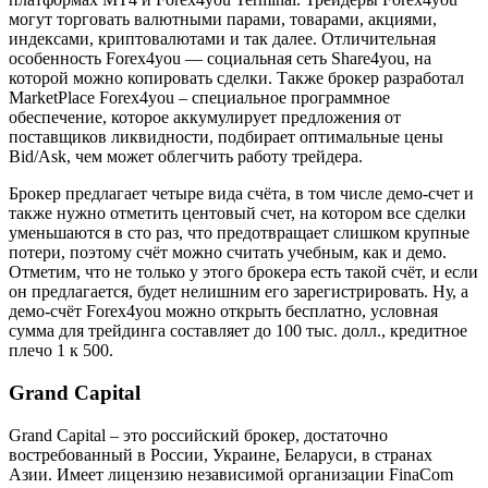
могут торговать валютными парами, товарами, акциями,
индексами, криптовалютами и так далее. Отличительная
особенность Forex4you — социальная сеть Share4you, на
которой можно копировать сделки. Также брокер разработал
MarketPlace Forex4you – специальное программное
обеспечение, которое аккумулирует предложения от
поставщиков ликвидности, подбирает оптимальные цены
Bid/Ask, чем может облегчить работу трейдера.
Брокер предлагает четыре вида счёта, в том числе демо-счет и
также нужно отметить центовый счет, на котором все сделки
уменьшаются в сто раз, что предотвращает слишком крупные
потери, поэтому счёт можно считать учебным, как и демо.
Отметим, что не только у этого брокера есть такой счёт, и если
он предлагается, будет нелишним его зарегистрировать. Ну, а
демо-счёт Forex4you можно открыть бесплатно, условная
сумма для трейдинга составляет до 100 тыс. долл., кредитное
плечо 1 к 500.
Grand Capital
Grand Capital – это российский брокер, достаточно
востребованный в России, Украине, Беларуси, в странах
Азии. Имеет лицензию независимой организации FinaCom