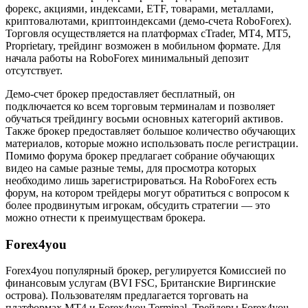
форекс, акциями, индексами, ETF, товарами, металлами,
криптовалютами, криптоиндексами (демо-счета RoboForex).
Торговля осуществляется на платформах cTrader, MT4, MT5,
Proprietary, трейдинг возможен в мобильном формате. Для
начала работы на RoboForex минимальный депозит
отсутствует.
Демо-счет брокер предоставляет бесплатный, он
подключается ко всем торговым терминалам и позволяет
обучаться трейдингу восьми основных категорий активов.
Также брокер предоставляет большое количество обучающих
материалов, которые можно использовать после регистрации.
Помимо форума брокер предлагает собрание обучающих
видео на самые разные темы, для просмотра которых
необходимо лишь зарегистрироваться. На RoboForex есть
форум, на котором трейдеры могут обратиться с вопросом к
более продвинутым игрокам, обсудить стратегии — это
можно отнести к преимуществам брокера.
Forex4you
Forex4you популярный брокер, регулируется Комиссией по
финансовым услугам (BVI FSC, Британские Виргинские
острова). Пользователям предлагается торговать на
платформах МТ4 и Forex4you Terminal. Трейдеры Forex4you