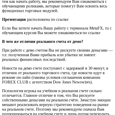
тем как начать работу, мы рекомендуем Вам ознакомиться с
обучающими роликами, которые помогут Вам освоить весь
функционал торговых модулей.
Презентация
расположена по ссылке
Если Вы хотите начать Вашу работу с терминала MetaFX, то с
обучающим курсом Вы можете ознакомиться по ссылке
В чем же отличия реального счета от демо?
При работе с демо счетом Вы не рискуете своими деньгами —
т.е. полученная Вами прибыль или убытки не имеют
реальных финансовых последствий.
Новости на демо счете поступают с задержкой в 30 минут, в
отличии от реального торгового счета, где новости идут в
режиме он-лайн (таковы условия соглашения компании
FOREX CLUB с агентством Dow Jones Newswires).
Психология игрока на учебном и реальном счете сильно
отличается. Главное отличие в том, что Вы рискуете
собственными деньгами на реальном счёте. Зачастую эмоции
мешают реализовать верную стратегию поведения на рынке
на реальном счете. Поэтому мы рекомендуем сначала Вам
потренироваться на учебном счете и лишь потом переходить