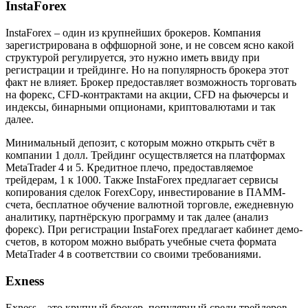
InstaForex
InstaForex – один из крупнейших брокеров. Компания
зарегистрирована в оффшорной зоне, и не совсем ясно какой
структурой регулируется, это нужно иметь ввиду при
регистрации и трейдинге. Но на популярность брокера этот
факт не влияет. Брокер предоставляет возможность торговать
на форекс, CFD-контрактами на акции, CFD на фьючерсы и
индексы, бинарными опционами, криптовалютами и так
далее.
Минимальный депозит, с которым можно открыть счёт в
компании 1 долл. Трейдинг осуществляется на платформах
MetaTrader 4 и 5. Кредитное плечо, предоставляемое
трейдерам, 1 к 1000. Также InstaForex предлагает сервисы
копирования сделок ForexCopy, инвестирование в ПАММ-
счета, бесплатное обучение валютной торговле, ежедневную
аналитику, партнёрскую программу и так далее (анализ
форекс). При регистрации InstaForex предлагает кабинет демо-
счетов, в котором можно выбрать учебные счета формата
MetaTrader 4 в соответствии со своими требованиями.
Exness
Exness – это крупный брокер, популярный среди трейдеров