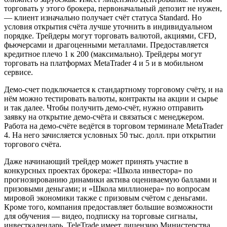
торговать у этого брокера, первоначальный депозит не нужен,
— клиент изначально получает счёт статуса Standard. Но
условия открытия счёта лучше уточнить в индивидуальном
порядке. Трейдеры могут торговать валютой, акциями, CFD,
фьючерсами и драгоценными металлами. Предоставляется
кредитное плечо 1 к 200 (максимально). Трейдеры могут
торговать на платформах MetaTrader 4 и 5 и в мобильном
сервисе.
Демо-счет подключается к стандартному торговому счёту, и на
нём можно тестировать валюты, контракты на акции и сырье
и так далее. Чтобы получить демо-счёт, нужно отправить
заявку на открытие демо-счёта и связаться с менеджером.
Работа на демо-счёте ведётся в торговом терминале MetaTrader
4. На него зачисляется условных 50 тыс. долл. при открытии
торгового счёта.
Даже начинающий трейдер может принять участие в
конкурсных проектах брокера: «Школа инвестора» по
прогнозированию динамики актива оцениваемую баллами и
призовыми деньгами; и «Школа миллионера» по вопросам
мировой экономики также с призовым счётом с деньгами.
Кроме того, компания предоставляет большие возможности
для обучения — видео, подписку на торговые сигналы,
инвесткалендарь. TeleTrade имеет лицензию Министерства