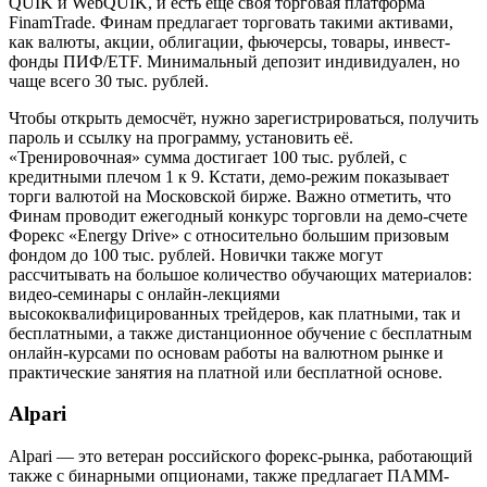
QUIK и WebQUIK, и есть еще своя торговая платформа
FinamTrade. Финам предлагает торговать такими активами,
как валюты, акции, облигации, фьючерсы, товары, инвест-
фонды ПИФ/ETF. Минимальный депозит индивидуален, но
чаще всего 30 тыс. рублей.
Чтобы открыть демосчёт, нужно зарегистрироваться, получить
пароль и ссылку на программу, установить её.
«Тренировочная» сумма достигает 100 тыс. рублей, с
кредитными плечом 1 к 9. Кстати, демо-режим показывает
торги валютой на Московской бирже. Важно отметить, что
Финам проводит ежегодный конкурс торговли на демо-счете
Форекс «Energy Drive» с относительно большим призовым
фондом до 100 тыс. рублей. Новички также могут
рассчитывать на большое количество обучающих материалов:
видео-семинары с онлайн-лекциями
высококвалифицированных трейдеров, как платными, так и
бесплатными, а также дистанционное обучение с бесплатным
онлайн-курсами по основам работы на валютном рынке и
практические занятия на платной или бесплатной основе.
Alpari
Alpari — это ветеран российского форекс-рынка, работающий
также с бинарными опционами, также предлагает ПАММ-