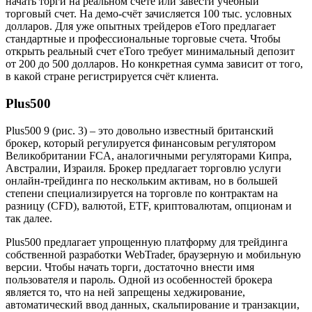
начать торги на реальном счёте или завести учебный
торговый счет. На демо-счёт зачисляется 100 тыс. условных
долларов. Для уже опытных трейдеров eToro предлагает
стандартные и профессиональные торговые счета. Чтобы
открыть реальный счет eToro требует минимальный депозит
от 200 до 500 долларов. Но конкретная сумма зависит от того,
в какой стране регистрируется счёт клиента.
Plus500
Plus500 9 (рис. 3) – это довольно известный британский
брокер, который регулируется финансовым регулятором
Великобритании FCA, аналогичными регуляторами Кипра,
Австралии, Израиля. Брокер предлагает торговлю услуги
онлайн-трейдинга по нескольким активам, но в большей
степени специализируется на торговле по контрактам на
разницу (CFD), валютой, ETF, криптовалютам, опционам и
так далее.
Plus500 предлагает упрощенную платформу для трейдинга
собственной разработки WebTrader, браузерную и мобильную
версии. Чтобы начать торги, достаточно внести имя
пользователя и пароль. Одной из особенностей брокера
является то, что на ней запрещены хеджирование,
автоматический ввод данных, скальпирование и транзакции,