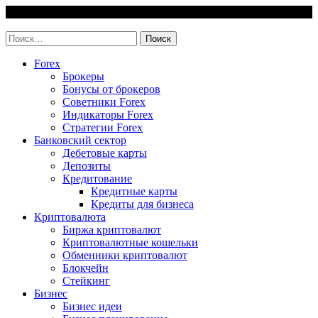
Skip
6 August, 2026
to
invest-easy.ru
content
Найти:
Forex
Брокеры
Бонусы от брокеров
Советники Forex
Индикаторы Forex
Стратегии Forex
Банковский сектор
Дебетовые карты
Депозиты
Кредитование
Кредитные карты
Кредиты для бизнеса
Криптовалюта
Биржа криптовалют
Криптовалютные кошельки
Обменники криптовалют
Блокчейн
Стейкинг
Бизнес
Бизнес идеи