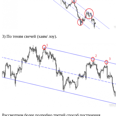
3) По теням свечей (хаям/ лоу).
Рассмотрим более подробно третий способ построения