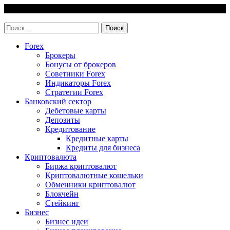
Skip
6 August, 2026
to
invest-easy.ru
content
Найти:
Forex
Брокеры
Бонусы от брокеров
Советники Forex
Индикаторы Forex
Стратегии Forex
Банковский сектор
Дебетовые карты
Депозиты
Кредитование
Кредитные карты
Кредиты для бизнеса
Криптовалюта
Биржа криптовалют
Криптовалютные кошельки
Обменники криптовалют
Блокчейн
Стейкинг
Бизнес
Бизнес идеи