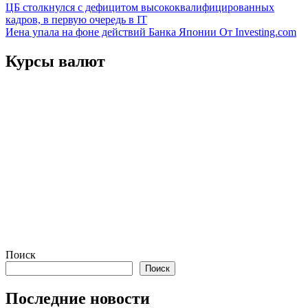
Навигация
ЦБ столкнулся с дефицитом высококвалифицированных
кадров, в первую очередь в IT
по
Иена упала на фоне действий Банка Японии От Investing.com
записям
Курсы валют
Поиск
Поиск
Последние новости