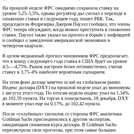
На прошлой неделе ФРС ожидаемо сохранила ставку на
уровне 5,25–5,5%, однако регулятор дал сигнал о переходе к
снижению ставки в следующем году, пишет РБК. Так,
председатель Федрезерва Джером
Пауэлл
сообщил, что члены
ФРС теперь обсуждают, когда можно приступить к снижению
ставки. Пауэлл также указал на прогноз в борьбе с инфляцией
и сообщил о замедлении американской экономики в
четвертом квартале.
В целом медианный прогноз чиновников ФРС предполагает,
что к концу следующего года ставка в США будет на уровне
4,5-—4,75%. Рынок настроен более оптимистично, считая
ставку в 3,75–4% наиболее вероятным сценарием.
На этом фоне доллар заметно ослаб на глобальном рынке.
Индекс доллара
(DXY) на прошлой неделе упал до минимума
с августа этого года. По итогам недели индекс упал на 1,34%,
до 102,59 пункта. На торгах в понедельник, 18 декабря, DXY
в моменте упал еще на 0,17%, до 102,42 пункта.
После «голубиных» сигналов со стороны ФРС аналитики
Goldman Sachs
присоединились к другим экспертам,
ожидающим снижения курса доллара. В Goldman Sachs
пересмотрели свои прогнозы, при этом самые большие