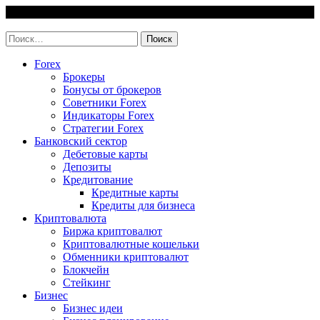
Skip
7 August, 2026
to
invest-easy.ru
content
Найти:
Forex
Брокеры
Бонусы от брокеров
Советники Forex
Индикаторы Forex
Стратегии Forex
Банковский сектор
Дебетовые карты
Депозиты
Кредитование
Кредитные карты
Кредиты для бизнеса
Криптовалюта
Биржа криптовалют
Криптовалютные кошельки
Обменники криптовалют
Блокчейн
Стейкинг
Бизнес
Бизнес идеи