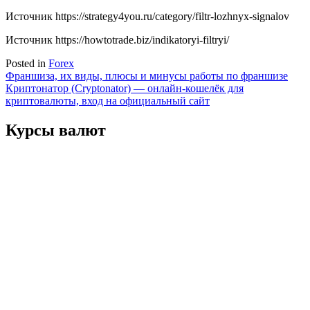
Источник
https://strategy4you.ru/category/filtr-lozhnyx-signalov
Источник
https://howtotrade.biz/indikatoryi-filtryi/
Posted in
Forex
Навигация
Франшиза, их виды, плюсы и минусы работы по франшизе
Криптонатор (Cryptonator) — онлайн-кошелёк для
по
криптовалюты, вход на официальный сайт
записям
Курсы валют