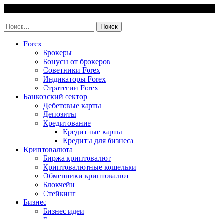
Skip
7 August, 2026
to
invest-easy.ru
content
Найти:
Forex
Брокеры
Бонусы от брокеров
Советники Forex
Индикаторы Forex
Стратегии Forex
Банковский сектор
Дебетовые карты
Депозиты
Кредитование
Кредитные карты
Кредиты для бизнеса
Криптовалюта
Биржа криптовалют
Криптовалютные кошельки
Обменники криптовалют
Блокчейн
Стейкинг
Бизнес
Бизнес идеи