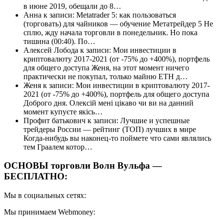
в июне 2019, обещали до 8…
Анна к записи: Metatrader 5: как пользоваться
(торговать) для чайников — обучение Метатрейдер 5 Не
сплю, жду начала торговли в понедельник. Но пока
тишина (00:40). По…
Алексей Лобода к записи: Мои инвестиции в
криптовалюту 2017-2021 (от -75% до +400%), портфель
для общего доступа Женя, на этот момент ничего
практически не покупал, только майню ETH д…
Женя к записи: Мои инвестиции в криптовалюту 2017-
2021 (от -75% до +400%), портфель для общего доступа
Доброго дня. Олексій мені цікаво чи ви на данний
момент купуєте якісь…
Профит батькович к записи: Лучшие и успешные
трейдеры России — рейтинг (ТОП) лучших в мире
Когда-нибудь вы наконец-то поймете что сами являлись
тем Граалем котор…
ОСНОВЫ торговли Волн Вульфа —
БЕСПЛАТНО:
Мы в социальных сетях:
Мы принимаем Webmoney: