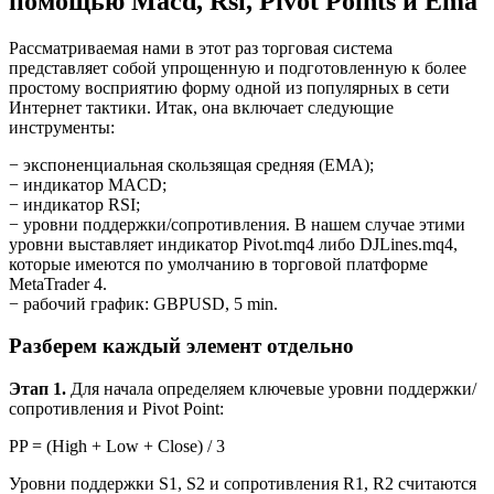
помощью Macd, Rsi, Pivot Points и Ema
Рассматриваемая нами в этот раз торговая система
представляет собой упрощенную и подготовленную к более
простому восприятию форму одной из популярных в сети
Интернет тактики. Итак, она включает следующие
инструменты:
− экспоненциальная скользящая средняя (ЕМА);
− индикатор MACD;
− индикатор RSI;
− уровни поддержки/сопротивления. В нашем случае этими
уровни выставляет индикатор Pivot.mq4 либо DJLines.mq4,
которые имеются по умолчанию в торговой платформе
MetaTrader 4.
− рабочий график: GBPUSD, 5 min.
Разберем каждый элемент отдельно
Этап 1.
Для начала определяем ключевые уровни поддержки/
сопротивления и Pivot Point:
PP = (High + Low + Close) / 3
Уровни поддержки S1, S2 и сопротивления R1, R2 считаются