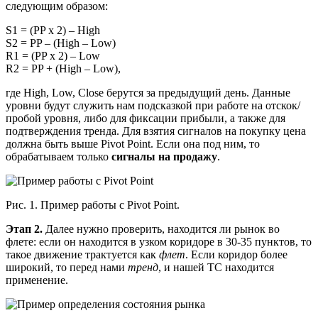
следующим образом:
S1 = (PP x 2) – High
S2 = PP – (High – Low)
R1 = (PP x 2) – Low
R2 = PP + (High – Low),
где High, Low, Close берутся за предыдущий день. Данные
уровни будут служить нам подсказкой при работе на отскок/
пробой уровня, либо для фиксации прибыли, а также для
подтверждения тренда. Для взятия сигналов на покупку цена
должна быть выше Pivot Point. Если она под ним, то
обрабатываем только
сигналы на продажу
.
Рис. 1. Пример работы с Pivot Point.
Этап 2.
Далее нужно проверить, находится ли рынок во
флете: если он находится в узком коридоре в 30-35 пунктов, то
такое движение трактуется как
флет
. Если коридор более
широкий, то перед нами
тренд
, и нашей ТС находится
применение.