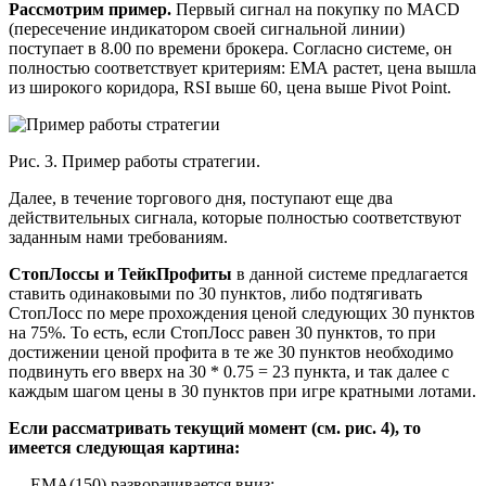
Рассмотрим пример.
Первый сигнал на покупку по MACD
(пересечение индикатором своей сигнальной линии)
поступает в 8.00 по времени брокера. Согласно системе, он
полностью соответствует критериям: ЕМА растет, цена вышла
из широкого коридора, RSI выше 60, цена выше Pivot Point.
Рис. 3. Пример работы стратегии.
Далее, в течение торгового дня, поступают еще два
действительных сигнала, которые полностью соответствуют
заданным нами требованиям.
СтопЛоссы и ТейкПрофиты
в данной системе предлагается
ставить одинаковыми по 30 пунктов, либо подтягивать
СтопЛосс по мере прохождения ценой следующих 30 пунктов
на 75%. То есть, если СтопЛосс равен 30 пунктов, то при
достижении ценой профита в те же 30 пунктов необходимо
подвинуть его вверх на 30 * 0.75 = 23 пункта, и так далее с
каждым шагом цены в 30 пунктов при игре кратными лотами.
Если рассматривать текущий момент (см. рис. 4), то
имеется следующая картина:
— ЕМА(150) разворачивается вниз;