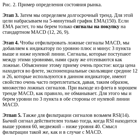
Рис. 2. Пример определения состояния рынка.
Этап 3.
Затем мы определяем долгосрочный тренд. Для этой
цели набрасываем на 5-минутный график ЕМА(150). Если
ЕМА растет, то мы берем только
сигналы на покупку
на
стандартном MACD (12, 26, 9).
Этап 4.
Чтобы отфильтровать ложные сигналы MACD, мы
добавляем к индикатору по уровню плюс и минус 3 пункта
выше и ниже нулевой линии. Сигналы, которые поступают
между этими уровнями, нами сразу же отсеиваются как
ложные. Объяснение этому приему очень простое: когда цена
находится во флете, экспоненциальные скользящие средние 12
и 26, которые используются в данном индикаторе, имеют
свойство очень часто переплетаться, давая, таким образом,
множество ложных сигналов. При выходе из флета в хорошем
тренде MACD, как правило, не обманывает. Для этого мы и
берем уровни по 3 пункта в обе стороны от нулевой линии
MACD.
Этпап 5.
Также для фильтрации сигналов возьмем RSI(14).
Бычий сигнал действителен только тогда, когда RSI находится
выше уровня 60, медвежий – ниже уровня 40. Смысл
фильтрации такой же, как и в случае с MACD.