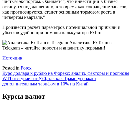
чистым экспортом. Ожидается, что инвестиции в бизнес
останутся под давлением, в то время как сокращение запасов,
как прогнозируется, станет основным тормозом роста в
четвертом квартале."
Произвести расчет параметров потенциальной прибыли и
убытков удобно при помощи калькулятора FxPro.
Аналитика FxTeam в
Telegram – читайте новости и аналитику первыми!
Источник
Posted in
Forex
Навигация
Курс доллара к рублю на Форекс: анализ‚ факторы и прогнозы
WTI отступает от $70, так как Трамп угрожает
по
дополнительным тарифом в 10% на Китай
записям
Курсы валют