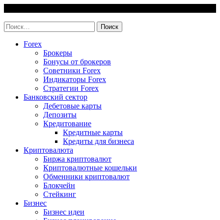
Skip
7 August, 2026
to
invest-easy.ru
content
Найти:
Forex
Брокеры
Бонусы от брокеров
Советники Forex
Индикаторы Forex
Стратегии Forex
Банковский сектор
Дебетовые карты
Депозиты
Кредитование
Кредитные карты
Кредиты для бизнеса
Криптовалюта
Биржа криптовалют
Криптовалютные кошельки
Обменники криптовалют
Блокчейн
Стейкинг
Бизнес
Бизнес идеи