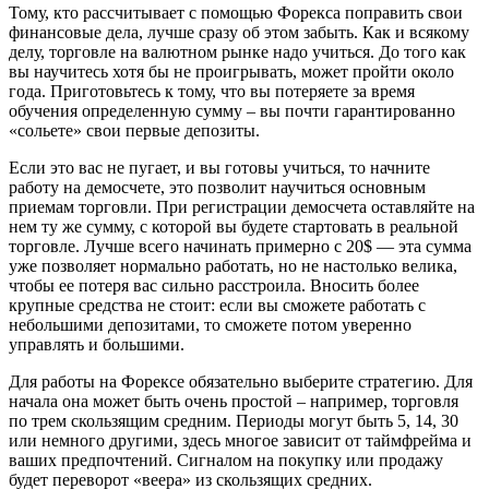
Тому, кто рассчитывает с помощью Форекса поправить свои
финансовые дела, лучше сразу об этом забыть. Как и всякому
делу, торговле на валютном рынке надо учиться. До того как
вы научитесь хотя бы не проигрывать, может пройти около
года. Приготовьтесь к тому, что вы потеряете за время
обучения определенную сумму – вы почти гарантированно
«сольете» свои первые депозиты.
Если это вас не пугает, и вы готовы учиться, то начните
работу на демосчете, это позволит научиться основным
приемам торговли. При регистрации демосчета оставляйте на
нем ту же сумму, с которой вы будете стартовать в реальной
торговле. Лучше всего начинать примерно с 20$ — эта сумма
уже позволяет нормально работать, но не настолько велика,
чтобы ее потеря вас сильно расстроила. Вносить более
крупные средства не стоит: если вы сможете работать с
небольшими депозитами, то сможете потом уверенно
управлять и большими.
Для работы на Форексе обязательно выберите стратегию. Для
начала она может быть очень простой – например, торговля
по трем скользящим средним. Периоды могут быть 5, 14, 30
или немного другими, здесь многое зависит от таймфрейма и
ваших предпочтений. Сигналом на покупку или продажу
будет переворот «веера» из скользящих средних.