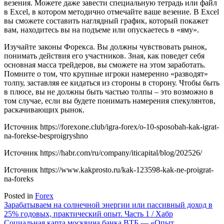
везения. Можете даже завести специальную тетрадь или файл
в Excel, в котором методично отмечайте ваше везение. В Excel
вы сможете составить наглядный график, который покажет
вам, находитесь вы на подъеме или опускаетесь в «яму».
Изучайте законы Форекса. Вы должны чувствовать рынок,
понимать действия его участников. Зная, как поведет себя
основная масса трейдеров, вы сможете на этом заработать.
Помните о том, что крупные игроки намеренно «разводят»
толпу, заставляя ее кидаться из стороны в сторону. Чтобы быть
в плюсе, вы не должны быть частью толпы – это возможно в
том случае, если вы будете понимать намерения спекулянтов,
раскачивающих рынок.
Источник
https://forexone.club/igra-forex/o-10-sposobah-kak-igrat-
na-forekse-besproigryshno
Источник
https://habr.com/ru/company/iticapital/blog/202526/
Источник
https://www.kakprosto.ru/kak-123598-kak-ne-proigrat-
na-foreks
Posted in
Forex
Навигация
Зарабатываем на солнечной энергии или пассивный доход в
25% годовых, практический опыт. Часть 1 / Хабр
по
Социальная карта москвича банка ВТБ — «Опыт