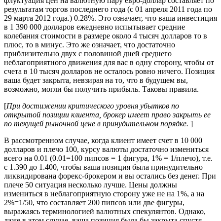
флуктуация цен на валютную пару евро-доллар составляет по
результатам торгов последнего года (с 01 апреля 2011 года по
29 марта 2012 года.) 0.28%. Это означает, что ваша инвестиция
в 1 390 000 долларов ежедневно испытывает средние
колебания стоимости в размере около 4 тысяч долларов то в
плюс, то в минус. Это же означает, что достаточно
приблизительно двух с половиной дней среднего
неблагоприятного движения для вас в одну сторону, чтобы от
счета в 10 тысяч долларов не осталось ровно ничего. Позиция
ваша будет закрыта, невзирая на то, что в будущем вы,
возможно, могли бы получить прибыль. Таковы правила.
[
При достижении критического уровня убытков по
открытой позиции клиента, брокер имеет право закрыть ее
по текущей рыночной цене в принудительном порядке.
]
В рассмотренном случае, когда клиент имеет счет в 10 000
долларов и плечо 100, курсу валюты достаточно измениться
всего на 0.01 (0.01=100 пипсов = 1 фигура, 1% = 1/плечо), т.е.
с 1.390 до 1.400, чтобы ваша позиция была принудительно
ликвидирована форекс-брокером и вы остались без денег. При
плече 50 ситуация несколько лучше. Цены должны
измениться в неблагоприятную сторону уже не на 1%, а на
2%=1/50, что составляет 200 пипсов или две фигуры,
выражаясь терминологией валютных спекулянтов. Однако,
даже в этом случае, ваша позиция была бы закрыта спустя