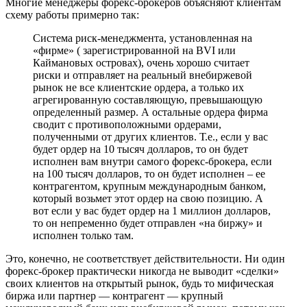
Многие менеджеры форекс-брокеров объясняют клиентам
схему работы примерно так:
Система риск-менеджмента, установленная на
«фирме» ( зарегистрированной на BVI или
Каймановых островах), очень хорошо считает
риски и отправляет на реальный внебиржевой
рынок не все клиентские ордера, а только их
агрегированную составляющую, превышающую
определенный размер. А остальные ордера фирма
сводит с противоположными ордерами,
полученными от других клиентов. Т.е., если у вас
будет ордер на 10 тысяч долларов, то он будет
исполнен вам внутри самого форекс-брокера, если
на 100 тысяч долларов, то он будет исполнен – ее
контрагентом, крупным международным банком,
который возьмет этот ордер на свою позицию. А
вот если у вас будет ордер на 1 миллион долларов,
то он непременно будет отправлен «на биржу» и
исполнен только там.
Это, конечно, не соответствует действительности. Ни один
форекс-брокер практически никогда не выводит «сделки»
своих клиентов на открытый рынок, будь то мифическая
биржа или партнер — контрагент — крупный