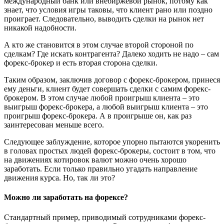
международный банк или внебиржевой рынок, потому как
знает, что условия игры таковы, что клиент рано или поздно
проиграет. Следовательно, выводить сделки на рынок нет
никакой надобности.
А кто же становится в этом случае второй стороной по
сделкам? Где искать контрагента? Далеко ходить не надо – сам
форекс-брокер и есть вторая сторона сделки.
Таким образом, заключив договор с форекс-брокером, принеся
ему деньги, клиент будет совершать сделки с самим форекс-
брокером. В этом случае любой проигрыш клиента – это
выигрыш форекс-брокера, а любой выигрыш клиента – это
проигрыш форекс-брокера. А в проигрыше он, как раз
заинтересован меньше всего.
Следующее заблуждение, которое упорно пытаются укоренить
в головах простых людей форекс-брокеры, состоит в том, что
на движениях котировок валют можно очень хорошо
заработать. Если только правильно угадать направление
движения курса. Но, так ли это?
Можно ли заработать на форексе?
Стандартный пример, приводимый сотрудниками форекс-