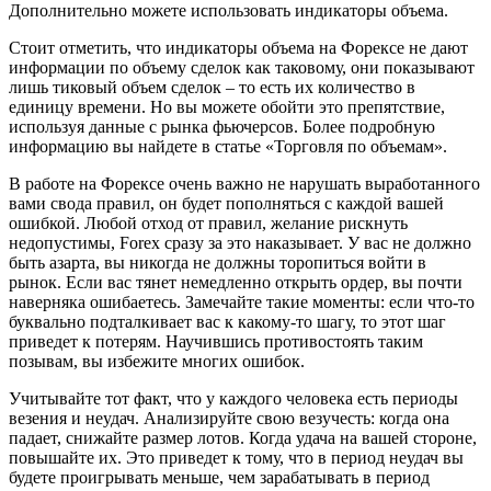
Дополнительно можете использовать индикаторы объема.
Стоит отметить, что индикаторы объема на Форексе не дают
информации по объему сделок как таковому, они показывают
лишь тиковый объем сделок – то есть их количество в
единицу времени. Но вы можете обойти это препятствие,
используя данные с рынка фьючерсов. Более подробную
информацию вы найдете в статье «Торговля по объемам».
В работе на Форексе очень важно не нарушать выработанного
вами свода правил, он будет пополняться с каждой вашей
ошибкой. Любой отход от правил, желание рискнуть
недопустимы, Forex сразу за это наказывает. У вас не должно
быть азарта, вы никогда не должны торопиться войти в
рынок. Если вас тянет немедленно открыть ордер, вы почти
наверняка ошибаетесь. Замечайте такие моменты: если что-то
буквально подталкивает вас к какому-то шагу, то этот шаг
приведет к потерям. Научившись противостоять таким
позывам, вы избежите многих ошибок.
Учитывайте тот факт, что у каждого человека есть периоды
везения и неудач. Анализируйте свою везучесть: когда она
падает, снижайте размер лотов. Когда удача на вашей стороне,
повышайте их. Это приведет к тому, что в период неудач вы
будете проигрывать меньше, чем зарабатывать в период