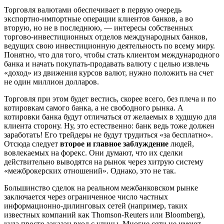
Торговля валютами обеспечивает в первую очередь
экспортно-импортные операции клиентов банков, а во
вторую, но не в последнюю, — интересы собственных
торгово-инвестиционных отделов международных банков,
ведущих свою инвестиционную деятельность по всему миру.
Понятно, что для того, чтобы стать клиентом международного
банка и начать покупать-продавать валюту с целью извлечь
«доход» из движения курсов валют, нужно положить на счет
не один миллион долларов.
Торговля при этом будет вестись, скорее всего, без плеча и по
котировкам самого банка, а не свободного рынка. А
котировки банка будут отличаться от желаемых в худшую для
клиента сторону. Ну, это естественно: банк ведь тоже должен
заработать! Его трейдеры не будут трудиться «за бесплатно».
Отсюда следует
второе и главное заблуждение
людей,
вовлекаемых на форекс. Они думают, что их сделки
действительно выводятся на рынок через хитрую систему
«межброкерских отношений». Однако, это не так.
Большинство сделок на реальном межбанковском рынке
заключается через ограниченное число частных
информационно-дилинговых сетей (например, таких
известных компаний как Thomson-Reuters или Bloomberg),
куда просто заказан вход с улицы. Многие сети не имеют