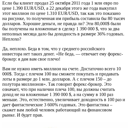
Если бы клиент продал 25 октября 2011 года 1 млн евро по
цене 1.390 EUR/USD, а 22 декабря этого же года выкупил
этот миллион по цене 1.310 EUR/USD, так как это показано
на рисунке, то полученная им прибыль составила бы 80 тысяч
долларов. Хорошие деньги, не правда ли? Эти 80,000$ были
бы получены на вложенные в сделку 1 390 000 $, что за два
неполных месяца дало бы доходность в размере 36% годовых.
Неплохо?
Да, неплохо. Беда в том, что у среднего российского
инвестора нет таких денег. «Не беда, — отвечает ему форекс-
брокер: я дам вам свое плечо!
Вам не нужно иметь миллион на счете. Достаточно всего 10
000$. Тогда с плечом 100 вы сможете покупать и продавать
лоты в размере до 1 млн. долларов. А с плечом 150 – до
полутора миллионов». Так говорит форекс-брокер. Это
означает, что при наличии плеча 100, вы должны считать
доход не на вложенные 1 390 000 $, а на сумму в 100 раз
меньше. Это, естественно, увеличивает доходность в 100 раз и
дает фантастические 3 600% годовых. Это фантастика –
скажет вам любой человек работающий на финансовом
рынке. И будет прав.