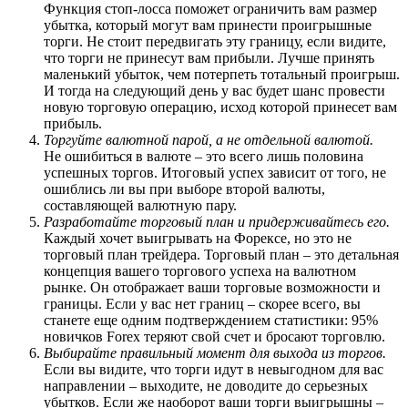
Функция стоп-лосса поможет ограничить вам размер
убытка, который могут вам принести проигрышные
торги. Не стоит передвигать эту границу, если видите,
что торги не принесут вам прибыли. Лучше принять
маленький убыток, чем потерпеть тотальный проигрыш.
И тогда на следующий день у вас будет шанс провести
новую торговую операцию, исход которой принесет вам
прибыль.
Торгуйте валютной парой, а не отдельной валютой.
Не ошибиться в валюте – это всего лишь половина
успешных торгов. Итоговый успех зависит от того, не
ошиблись ли вы при выборе второй валюты,
составляющей валютную пару.
Разработайте торговый план и придерживайтесь его.
Каждый хочет выигрывать на Форексе, но это не
торговый план трейдера. Торговый план – это детальная
концепция вашего торгового успеха на валютном
рынке. Он отображает ваши торговые возможности и
границы. Если у вас нет границ – скорее всего, вы
станете еще одним подтверждением статистики: 95%
новичков Forex теряют свой счет и бросают торговлю.
Выбирайте правильный момент для выхода из торгов.
Если вы видите, что торги идут в невыгодном для вас
направлении – выходите, не доводите до серьезных
убытков. Если же наоборот ваши торги выигрышны –