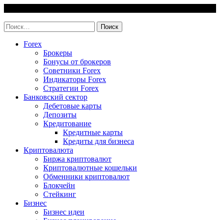
Skip
6 August, 2026
to
invest-easy.ru
content
Найти:
Forex
Брокеры
Бонусы от брокеров
Советники Forex
Индикаторы Forex
Стратегии Forex
Банковский сектор
Дебетовые карты
Депозиты
Кредитование
Кредитные карты
Кредиты для бизнеса
Криптовалюта
Биржа криптовалют
Криптовалютные кошельки
Обменники криптовалют
Блокчейн
Стейкинг
Бизнес
Бизнес идеи