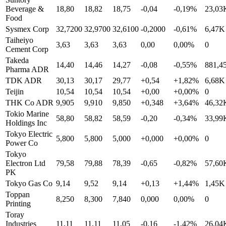
Beverage &
18,80
18,82
18,75
-0,04
-0,19%
23,03
Food
Sysmex Corp
32,7200
32,9700
32,6100
-0,2000
-0,61%
6,47K
Taiheiyo
3,63
3,63
3,63
0,00
0,00%
0
Cement Corp
Takeda
14,40
14,46
14,27
-0,08
-0,55%
881,4
Pharma ADR
TDK ADR
30,13
30,17
29,77
+0,54
+1,82%
6,68K
Teijin
10,54
10,54
10,54
+0,00
+0,00%
0
THK Co ADR
9,905
9,910
9,850
+0,348
+3,64%
46,32
Tokio Marine
58,80
58,82
58,59
-0,20
-0,34%
33,99
Holdings Inc
Tokyo Electric
5,800
5,800
5,000
+0,000
+0,00%
0
Power Co
Tokyo
Electron Ltd
79,58
79,88
78,39
-0,65
-0,82%
57,60
PK
Tokyo Gas Co
9,14
9,52
9,14
+0,13
+1,44%
1,45K
Toppan
8,250
8,300
7,840
0,000
0,00%
0
Printing
Toray
Industries
11,11
11,11
11,05
-0,16
-1,42%
26,04