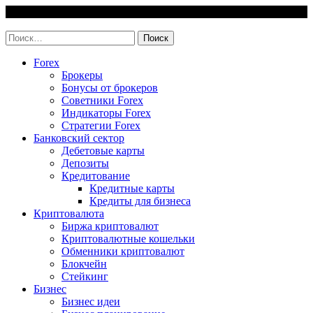
Skip
9 August, 2026
to
invest-easy.ru
content
Найти:
Forex
Брокеры
Бонусы от брокеров
Советники Forex
Индикаторы Forex
Стратегии Forex
Банковский сектор
Дебетовые карты
Депозиты
Кредитование
Кредитные карты
Кредиты для бизнеса
Криптовалюта
Биржа криптовалют
Криптовалютные кошельки
Обменники криптовалют
Блокчейн
Стейкинг
Бизнес
Бизнес идеи