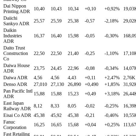
Dai Nippon
10,40
10,43
10,34
+0,10
+0,92%
19,03
Printing ADR
Daiichi
25,57
25,59
25,38
-0,57
-2,18%
29,02
Sankyo ADR
Daikin
Industries
16,37
16,40
15,98
-0,05
-0,30%
168,0
ADR
Daito Trust
Construction
22,50
22,50
21,40
-0,25
-1,10%
17,10
Co
Daiwa House
23,75
24,45
22,96
-0,08
-0,34%
14,07
ADR
Daiwa ADR
4,56
4,56
4,43
+0,11
+2,47%
2,76K
Denso ADR
27,010
27,130
26,890
+0,490
+1,85%
31,92
Pan Pacific Intl
15,88
15,88
15,23
+0,49
+3,18%
26,44
ADR
East Japan
8,12
8,33
8,05
-0,02
-0,25%
16,39
Railway ADR
Eisai Co ADR
45,38
45,92
45,38
-0,21
-0,46%
10,55
Fanuc
16,25
16,65
15,68
+0,04
+0,25%
113,6
Corporation
Fast Retailing