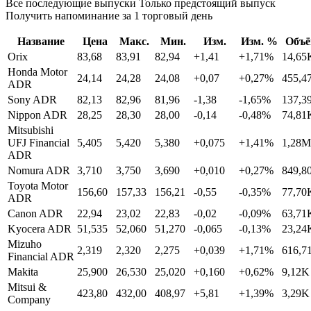
Все последующие выпуски Только предстоящий выпуск
Получить напоминание за 1 торговый день
Название
Цена
Макс.
Мин.
Изм.
Изм. %
Объ
Orix
83,68
83,91
82,94
+1,41
+1,71%
14,65
Honda Motor
24,14
24,28
24,08
+0,07
+0,27%
455,4
ADR
Sony ADR
82,13
82,96
81,96
-1,38
-1,65%
137,3
Nippon ADR
28,25
28,30
28,00
-0,14
-0,48%
74,81
Mitsubishi
UFJ Financial
5,405
5,420
5,380
+0,075
+1,41%
1,28M
ADR
Nomura ADR
3,710
3,750
3,690
+0,010
+0,27%
849,8
Toyota Motor
156,60
157,33
156,21
-0,55
-0,35%
77,70
ADR
Canon ADR
22,94
23,02
22,83
-0,02
-0,09%
63,71
Kyocera ADR
51,535
52,060
51,270
-0,065
-0,13%
23,24
Mizuho
2,319
2,320
2,275
+0,039
+1,71%
616,7
Financial ADR
Makita
25,900
26,530
25,020
+0,160
+0,62%
9,12K
Mitsui &
423,80
432,00
408,97
+5,81
+1,39%
3,29K
Company