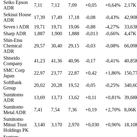
Seiko Epson
7,11
7,12
7,09
+0,05
+0,64%
2,17K
ADR
Sekisui House
17,39
17,49
17,18
-0,08
-0,43%
42,90
ADR
Seven i ADR
19,71
19,71
19,06
-0,88
-4,27%
33,63
Sharp ADR
1,887
1,900
1,888
-0,013
-0,66%
4,47K
Shin-Etsu
Chemical
29,57
30,40
29,15
-0,03
-0,08%
66,09
ADR
Shiseido
41,23
41,36
40,96
-0,17
-0,41%
40,85
Company
SMC Corp
22,97
23,77
22,87
+0,42
+1,86%
150,7
Japan
SoftBank
20,02
20,28
19,52
-0,05
-0,25%
340,6
Group
Sumitomo
13,69
13,73
13,62
+0,11
+0,81%
39,68
ADR
Sumitomo
7,41
7,54
7,36
+0,19
+2,70%
8,06K
Metal ADR
Sumitomo
Mitsui Trust
3,140
3,170
2,970
+0,030
+0,96%
18,10
Holdings PK
Suntory