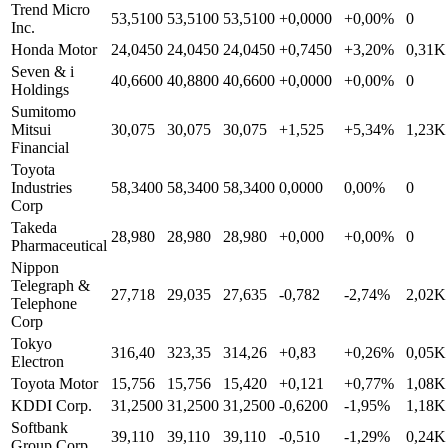
Trend Micro
53,5100
53,5100
53,5100
+0,0000
+0,00%
0
Inc.
Honda Motor
24,0450
24,0450
24,0450
+0,7450
+3,20%
0,31K
Seven & i
40,6600
40,8800
40,6600
+0,0000
+0,00%
0
Holdings
Sumitomo
Mitsui
30,075
30,075
30,075
+1,525
+5,34%
1,23K
Financial
Toyota
Industries
58,3400
58,3400
58,3400
0,0000
0,00%
0
Corp
Takeda
28,980
28,980
28,980
+0,000
+0,00%
0
Pharmaceutical
Nippon
Telegraph &
27,718
29,035
27,635
-0,782
-2,74%
2,02K
Telephone
Corp
Tokyo
316,40
323,35
314,26
+0,83
+0,26%
0,05K
Electron
Toyota Motor
15,756
15,756
15,420
+0,121
+0,77%
1,08K
KDDI Corp.
31,2500
31,2500
31,2500
-0,6200
-1,95%
1,18K
Softbank
39,110
39,110
39,110
-0,510
-1,29%
0,24K
Group Corp.