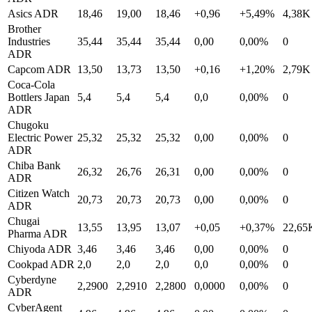
Asics ADR
18,46
19,00
18,46
+0,96
+5,49%
4,38K
Brother
Industries
35,44
35,44
35,44
0,00
0,00%
0
ADR
Capcom ADR
13,50
13,73
13,50
+0,16
+1,20%
2,79K
Coca-Cola
Bottlers Japan
5,4
5,4
5,4
0,0
0,00%
0
ADR
Chugoku
Electric Power
25,32
25,32
25,32
0,00
0,00%
0
ADR
Chiba Bank
26,32
26,76
26,31
0,00
0,00%
0
ADR
Citizen Watch
20,73
20,73
20,73
0,00
0,00%
0
ADR
Chugai
13,55
13,95
13,07
+0,05
+0,37%
22,65
Pharma ADR
Chiyoda ADR
3,46
3,46
3,46
0,00
0,00%
0
Cookpad ADR
2,0
2,0
2,0
0,0
0,00%
0
Cyberdyne
2,2900
2,2910
2,2800
0,0000
0,00%
0
ADR
CyberAgent