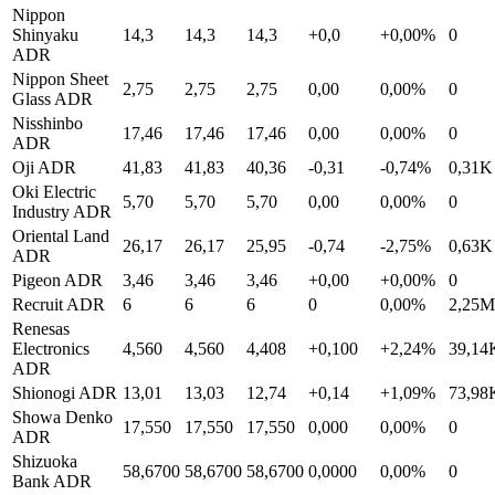
Nippon
Shinyaku
14,3
14,3
14,3
+0,0
+0,00%
0
ADR
Nippon Sheet
2,75
2,75
2,75
0,00
0,00%
0
Glass ADR
Nisshinbo
17,46
17,46
17,46
0,00
0,00%
0
ADR
Oji ADR
41,83
41,83
40,36
-0,31
-0,74%
0,31K
Oki Electric
5,70
5,70
5,70
0,00
0,00%
0
Industry ADR
Oriental Land
26,17
26,17
25,95
-0,74
-2,75%
0,63K
ADR
Pigeon ADR
3,46
3,46
3,46
+0,00
+0,00%
0
Recruit ADR
6
6
6
0
0,00%
2,25M
Renesas
Electronics
4,560
4,560
4,408
+0,100
+2,24%
39,14
ADR
Shionogi ADR
13,01
13,03
12,74
+0,14
+1,09%
73,98
Showa Denko
17,550
17,550
17,550
0,000
0,00%
0
ADR
Shizuoka
58,6700
58,6700
58,6700
0,0000
0,00%
0
Bank ADR