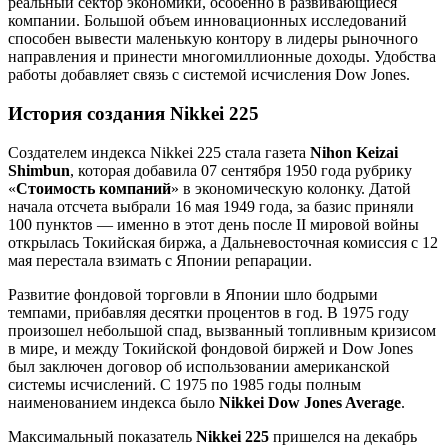
реальный сектор экономики, особенно в развивающиеся
компании. Большой объем инновационных исследований
способен вывести маленькую контору в лидеры рыночного
направления и принести многомиллионные доходы. Удобства
работы добавляет связь с системой исчисления Dow Jones.
История создания Nikkei 225
Создателем индекса Nikkei 225 стала газета
Nihon Keizai
Shimbun
, которая добавила 07 сентября 1950 года рубрику
«
Стоимость компаний
» в экономическую колонку. Датой
начала отсчета выбрали 16 мая 1949 года, за базис приняли
100 пунктов — именно в этот день после II мировой войны
открылась Токийская биржа, а Дальневосточная комиссия с 12
мая перестала взимать с Японии репарации.
Развитие фондовой торговли в Японии шло бодрыми
темпами, прибавляя десятки процентов в год. В 1975 году
произошел небольшой спад, вызванный топливным кризисом
в мире, и между Токийской фондовой биржей и Dow Jones
был заключен договор об использовании американской
системы исчислений. С 1975 по 1985 годы полным
наименованием индекса было
Nikkei Dow Jones Average
.
Максимальный показатель
Nikkei 225
пришелся на декабрь