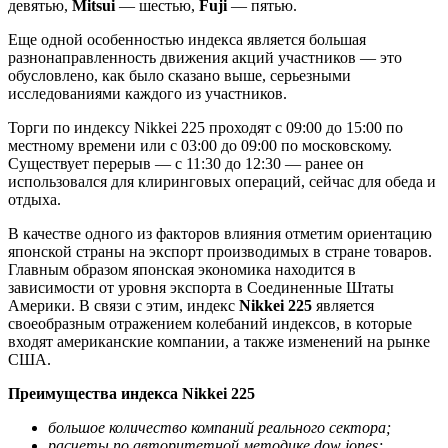
девятью,
Mitsui
— шестью,
Fuji
— пятью.
Еще одной особенностью индекса является большая
разнонаправленность движения акций участников — это
обусловлено, как было сказано выше, серьезными
исследованиями каждого из участников.
Торги по индексу Nikkei 225 проходят с 09:00 до 15:00 по
местному времени или с 03:00 до 09:00 по московскому.
Существует перерыв — с 11:30 до 12:30 — ранее он
использовался для клиринговых операций, сейчас для обеда и
отдыха.
В качестве одного из факторов влияния отметим ориентацию
японской страны на экспорт производимых в стране товаров.
Главным образом японская экономика находится в
зависимости от уровня экспорта в Соединенные Штаты
Америки. В связи с этим, индекс
Nikkei 225
является
своеобразным отражением колебаний индексов, в которые
входят американские компании, а также изменений на рынке
США.
Преимущества индекса Nikkei 225
большое количество компаний реального сектора;
расчеты по авторитетной методике dow jones;