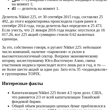
на момент 1;
d1
— делитель на момент 1.
Делитель Nikkei 225, от 30 сентября 2015 года, составлял 25
492, до этого корректировка происходила годом ранее в
сентябре 2014 года, тогда делитель был определен в 25 473.
Если учесть, что 21 января 2016 года индекс опустился до 16
017.26, все 225 акций суммарно стоили 0.62 валютных
единицы.
За это, собственно говоря, и ругают Nikkei 225: небольшое
число компаний, наличие «паровозов» и уклон в
высокотехнологичный сектор. Вопреки экономическому
шторму, захлестнувшему Юго-Восточную Азию, смена
участников индекса происходит всего лишь раз в год, и то —
не более шести акций за один раз. Зато есть 35 «подиндексов»
и группировка TOPIX.
Интересные факты
Капитализация Nikkei 225 более 4.5 трлн долл. США,
что равняется 2/3 от всей капитализации Токийской
фондовой биржи.
Общий объем реализации ценных бумаг приблизился к