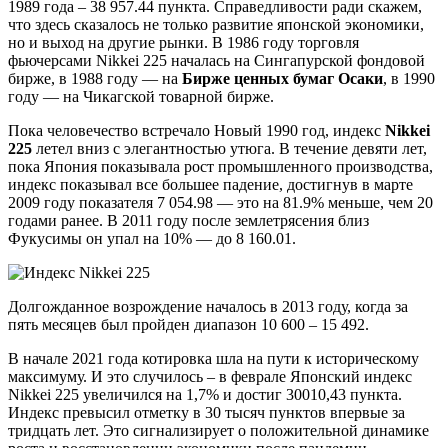
1989 года – 38 957.44 пункта. Справедливости ради скажем,
что здесь сказалось не только развитие японской экономики,
но и выход на другие рынки. В 1986 году торговля
фьючерсами Nikkei 225 началась на Сингапурской фондовой
бирже, в 1988 году — на
Бирже ценных бумаг Осаки
, в 1990
году — на Чикагской товарной бирже.
Пока человечество встречало Новый 1990 год, индекс
Nikkei
225
летел вниз с элегантностью утюга. В течение девяти лет,
пока Япония показывала рост промышленного производства,
индекс показывал все большее падение, достигнув в марте
2009 году показателя 7 054.98 — это на 81.9% меньше, чем 20
годами ранее. В 2011 году после землетрясения близ
Фукусимы он упал на 10% — до 8 160.01.
Долгожданное возрождение началось в 2013 году, когда за
пять месяцев был пройден диапазон 10 600 – 15 492.
В начале 2021 года котировка шла на пути к историческому
максимуму. И это случилось – в феврале Японский индекс
Nikkei 225 увеличился на 1,7% и достиг 30010,43 пункта.
Индекс превысил отметку в 30 тысяч пунктов впервые за
тридцать лет. Это сигнализирует о положительной динамике