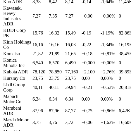
Kao ADR
8,38
8,42
8,14
-0,14
-1,64%
11,45
Kawasaki
Heavy
7,27
7,35
7,27
+0,00
+0,00%
0
Industries
ADR
KDDI Corp
15,76
16,32
15,49
-0,19
-1,19%
82,86
PK
Kirin Holdings
16,16
16,16
16,03
-0,22
-1,34%
16,19
Co
Komatsu
21,82
21,89
21,65
+0,18
+0,81%
38,45
Konica
6,540
6,570
6,490
+0,000
+0,00%
0
Minolta Inc
Kubota ADR
78,120
78,850
77,160
+2,100
+2,76%
39,89
Kuraray Co
23,75
23,75
23,75
0,00
0,00%
0
Lixil Group
40,11
40,11
39,94
+0,21
+0,53%
20,81
Corp
Mabuchi
6,34
6,34
6,34
0,00
0,00%
0
Motor Co
Marubeni
87,96
87,96
87,77
+0,75
+0,86%
6,42K
ADR
Mazda Motor
3,75
3,76
3,72
+0,06
+1,63%
16,60
ADR