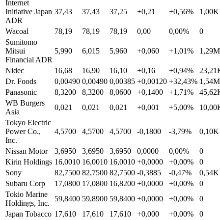
Internet
Initiative Japan
37,43
37,43
37,25
+0,21
+0,56%
1,00K
ADR
Wacoal
78,19
78,19
78,19
0,00
0,00%
0
Sumitomo
Mitsui
5,990
6,015
5,960
+0,060
+1,01%
1,29M
Financial ADR
Nidec
16,68
16,90
16,10
+0,16
+0,94%
23,21
Dr. Foods
0,00490
0,00490
0,00385
+0,00120
+32,43%
1,54M
Panasonic
8,3200
8,3200
8,0600
+0,1400
+1,71%
45,62
WB Burgers
0,021
0,021
0,021
+0,001
+5,00%
10,00
Asia
Tokyo Electric
Power Co.,
4,5700
4,5700
4,5700
-0,1800
-3,79%
0,10K
Inc.
Nissan Motor
3,6950
3,6950
3,6950
0,0000
0,00%
0
Kirin Holdings
16,0010
16,0010
16,0010
+0,0000
+0,00%
0
Sony
82,7500
82,7500
82,7500
-0,3885
-0,47%
0,54K
Subaru Corp
17,0800
17,0800
16,8200
+0,0000
+0,00%
0
Tokio Marine
59,8400
59,8900
59,8400
+0,0000
+0,00%
0
Holdings, Inc.
Japan Tobacco
17,610
17,610
17,610
+0,000
+0,00%
0