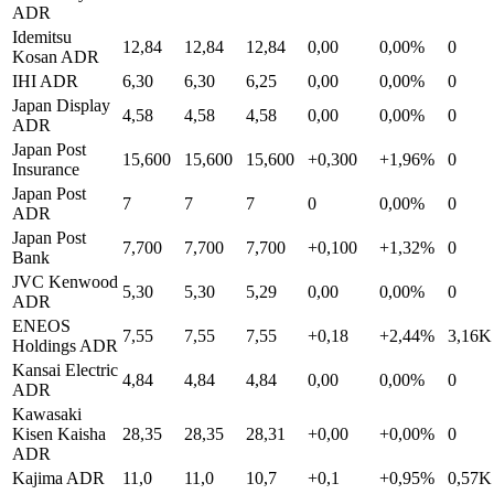
ADR
Idemitsu
12,84
12,84
12,84
0,00
0,00%
0
Kosan ADR
IHI ADR
6,30
6,30
6,25
0,00
0,00%
0
Japan Display
4,58
4,58
4,58
0,00
0,00%
0
ADR
Japan Post
15,600
15,600
15,600
+0,300
+1,96%
0
Insurance
Japan Post
7
7
7
0
0,00%
0
ADR
Japan Post
7,700
7,700
7,700
+0,100
+1,32%
0
Bank
JVC Kenwood
5,30
5,30
5,29
0,00
0,00%
0
ADR
ENEOS
7,55
7,55
7,55
+0,18
+2,44%
3,16K
Holdings ADR
Kansai Electric
4,84
4,84
4,84
0,00
0,00%
0
ADR
Kawasaki
Kisen Kaisha
28,35
28,35
28,31
+0,00
+0,00%
0
ADR
Kajima ADR
11,0
11,0
10,7
+0,1
+0,95%
0,57K