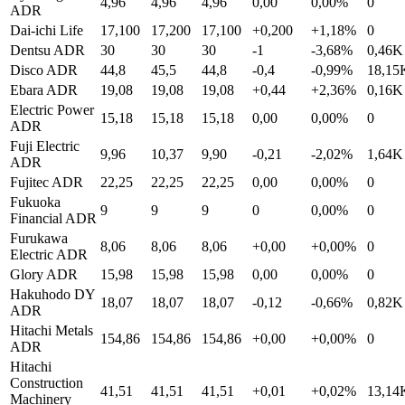
4,96
4,96
4,96
0,00
0,00%
0
ADR
Dai-ichi Life
17,100
17,200
17,100
+0,200
+1,18%
0
Dentsu ADR
30
30
30
-1
-3,68%
0,46K
Disco ADR
44,8
45,5
44,8
-0,4
-0,99%
18,15
Ebara ADR
19,08
19,08
19,08
+0,44
+2,36%
0,16K
Electric Power
15,18
15,18
15,18
0,00
0,00%
0
ADR
Fuji Electric
9,96
10,37
9,90
-0,21
-2,02%
1,64K
ADR
Fujitec ADR
22,25
22,25
22,25
0,00
0,00%
0
Fukuoka
9
9
9
0
0,00%
0
Financial ADR
Furukawa
8,06
8,06
8,06
+0,00
+0,00%
0
Electric ADR
Glory ADR
15,98
15,98
15,98
0,00
0,00%
0
Hakuhodo DY
18,07
18,07
18,07
-0,12
-0,66%
0,82K
ADR
Hitachi Metals
154,86
154,86
154,86
+0,00
+0,00%
0
ADR
Hitachi
Construction
41,51
41,51
41,51
+0,01
+0,02%
13,14
Machinery