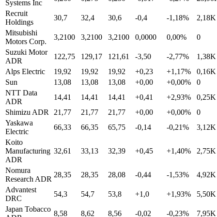
Systems Inc
Recruit
30,7
32,4
30,6
-0,4
-1,18%
2,18K
Holdings
Mitsubishi
3,2100
3,2100
3,2100
0,0000
0,00%
0
Motors Corp.
Suzuki Motor
122,75
129,17
121,61
-3,50
-2,77%
1,38K
ADR
Alps Electric
19,92
19,92
19,92
+0,23
+1,17%
0,16K
Sun
13,08
13,08
13,08
+0,00
+0,00%
0
NTT Data
14,41
14,41
14,41
+0,41
+2,93%
0,25K
ADR
Shimizu ADR
21,77
21,77
21,77
+0,00
+0,00%
0
Yaskawa
66,33
66,35
65,75
-0,14
-0,21%
3,12K
Electric
Koito
Manufacturing
32,61
33,13
32,39
+0,45
+1,40%
2,75K
ADR
Nomura
28,35
28,35
28,08
-0,44
-1,53%
4,92K
Research ADR
Advantest
54,3
54,7
53,8
+1,0
+1,93%
5,50K
DRC
Japan Tobacco
8,58
8,62
8,56
-0,02
-0,23%
7,95K