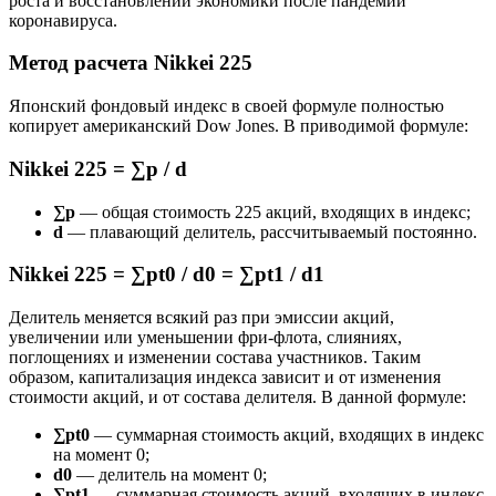
роста и восстановлении экономики после пандемии
коронавируса.
Метод расчета Nikkei 225
Японский фондовый индекс в своей формуле полностью
копирует американский Dow Jones. В приводимой формуле:
Nikkei 225 = ∑p / d
∑р
— общая стоимость 225 акций, входящих в индекс;
d
— плавающий делитель, рассчитываемый постоянно.
Nikkei 225 = ∑pt0 / d0 = ∑pt1 / d1
Делитель меняется всякий раз при эмиссии акций,
увеличении или уменьшении фри-флота, слияниях,
поглощениях и изменении состава участников. Таким
образом, капитализация индекса зависит и от изменения
стоимости акций, и от состава делителя. В данной формуле:
∑pt0
— суммарная стоимость акций, входящих в индекс
на момент 0;
d0
— делитель на момент 0;
∑pt1
— суммарная стоимость акций, входящих в индекс