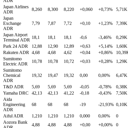
ADR
Japan Airlines
8,260
8,300
8,220
+0,060
+0,73%
5,71K
ADR
Japan
Exchange
7,79
7,87
7,72
+0,10
+1,23%
7,39K
ADR
Japan Airport
18,1
18,1
18,1
-0,6
-3,46%
0,29K
Terminal ADR
Park 24 ADR
12,88
12,90
12,89
+0,63
+5,14%
1,60K
Rakuten ADR
4,68
4,68
4,62
+0,04
+0,86%
10,39
Sumitomo
10,78
10,78
10,72
+0,03
+0,28%
1,29K
Electric ADR
Sumitomo
Chemical
19,32
19,47
19,32
0,00
0,00%
6,47K
ADR
T&D ADR
5,69
5,69
5,69
-0,05
-0,78%
0,38K
Yamaha DRC
42,13
42,13
41,22
-0,18
-0,43%
7,50K
Aida
Engineering
68
68
68
-19
-21,93%
0,10K
ADR
Aiful ADR
1,210
1,210
1,210
0,000
0,00%
0
Aozora Bank
4,88
4,88
4,88
+0,00
+0,00%
0
ADR