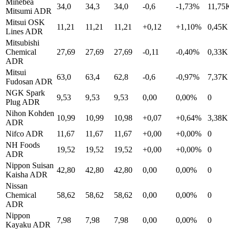
Minebea
34,0
34,3
34,0
-0,6
-1,73%
11,75
Mitsumi ADR
Mitsui OSK
11,21
11,21
11,21
+0,12
+1,10%
0,45K
Lines ADR
Mitsubishi
Chemical
27,69
27,69
27,69
-0,11
-0,40%
0,33K
ADR
Mitsui
63,0
63,4
62,8
-0,6
-0,97%
7,37K
Fudosan ADR
NGK Spark
9,53
9,53
9,53
0,00
0,00%
0
Plug ADR
Nihon Kohden
10,99
10,99
10,98
+0,07
+0,64%
3,38K
ADR
Nifco ADR
11,67
11,67
11,67
+0,00
+0,00%
0
NH Foods
19,52
19,52
19,52
+0,00
+0,00%
0
ADR
Nippon Suisan
42,80
42,80
42,80
0,00
0,00%
0
Kaisha ADR
Nissan
Chemical
58,62
58,62
58,62
0,00
0,00%
0
ADR
Nippon
7,98
7,98
7,98
0,00
0,00%
0
Kayaku ADR