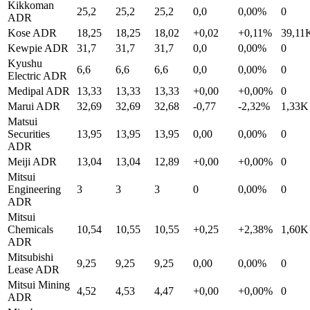
Kikkoman
25,2
25,2
25,2
0,0
0,00%
0
ADR
Kose ADR
18,25
18,25
18,02
+0,02
+0,11%
39,11
Kewpie ADR
31,7
31,7
31,7
0,0
0,00%
0
Kyushu
6,6
6,6
6,6
0,0
0,00%
0
Electric ADR
Medipal ADR
13,33
13,33
13,33
+0,00
+0,00%
0
Marui ADR
32,69
32,69
32,68
-0,77
-2,32%
1,33K
Matsui
Securities
13,95
13,95
13,95
0,00
0,00%
0
ADR
Meiji ADR
13,04
13,04
12,89
+0,00
+0,00%
0
Mitsui
Engineering
3
3
3
0
0,00%
0
ADR
Mitsui
Chemicals
10,54
10,55
10,55
+0,25
+2,38%
1,60K
ADR
Mitsubishi
9,25
9,25
9,25
0,00
0,00%
0
Lease ADR
Mitsui Mining
4,52
4,53
4,47
+0,00
+0,00%
0
ADR