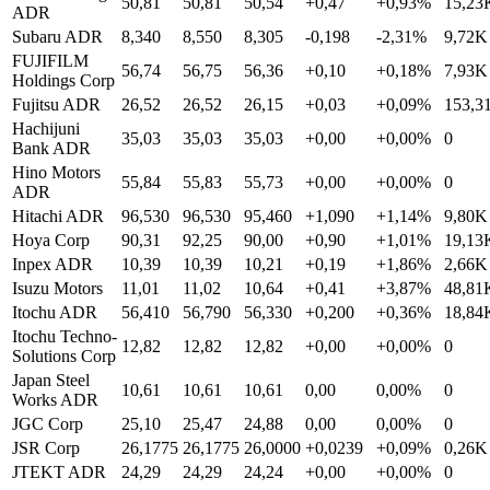
50,81
50,81
50,54
+0,47
+0,93%
15,23
ADR
Subaru ADR
8,340
8,550
8,305
-0,198
-2,31%
9,72K
FUJIFILM
56,74
56,75
56,36
+0,10
+0,18%
7,93K
Holdings Corp
Fujitsu ADR
26,52
26,52
26,15
+0,03
+0,09%
153,3
Hachijuni
35,03
35,03
35,03
+0,00
+0,00%
0
Bank ADR
Hino Motors
55,84
55,83
55,73
+0,00
+0,00%
0
ADR
Hitachi ADR
96,530
96,530
95,460
+1,090
+1,14%
9,80K
Hoya Corp
90,31
92,25
90,00
+0,90
+1,01%
19,13
Inpex ADR
10,39
10,39
10,21
+0,19
+1,86%
2,66K
Isuzu Motors
11,01
11,02
10,64
+0,41
+3,87%
48,81
Itochu ADR
56,410
56,790
56,330
+0,200
+0,36%
18,84
Itochu Techno-
12,82
12,82
12,82
+0,00
+0,00%
0
Solutions Corp
Japan Steel
10,61
10,61
10,61
0,00
0,00%
0
Works ADR
JGC Corp
25,10
25,47
24,88
0,00
0,00%
0
JSR Corp
26,1775
26,1775
26,0000
+0,0239
+0,09%
0,26K
JTEKT ADR
24,29
24,29
24,24
+0,00
+0,00%
0