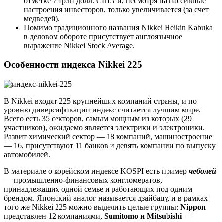
отметке 7 трлн долл. США и, несмотря на пассивные
настроения инвесторов, только увеличивается (за счет
медведей).
Помимо традиционного названия Nikkei Heikin Kabuka
в деловом обороте присутствует англоязычное
выражение Nikkei Stock Average.
Особенности индекса Nikkei 225
В Nikkei входят 225 крупнейших компаний страны, и по
уровню диверсификации индекс считается лучшим мире.
Всего есть 35 секторов, самым мощным из которых (29
участников), ожидаемо является электрики и электроники.
Развит химический сектор — 18 компаний, машиностроение
— 16, присутствуют 11 банков и девять компании по выпуску
автомобилей.
В материале о корейском индексе KOSPI есть пример
чеболей
— промышленно-финансовых конгломератов,
принадлежащих одной семье и работающих под одним
брендом. Японский аналог называется дзайбацу, и в рамках
того же Nikkei 225 можно выделить целые группы:
Nippon
представлен 12 компаниями,
Sumitomo и Mitsubishi
—