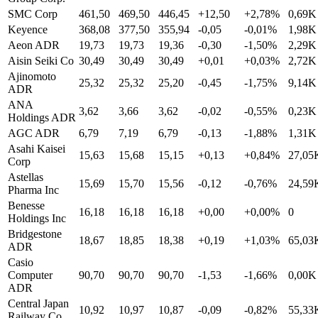
SMC Corp
461,50
469,50
446,45
+12,50
+2,78%
0,69K
Keyence
368,08
377,50
355,94
-0,05
-0,01%
1,98K
Aeon ADR
19,73
19,73
19,36
-0,30
-1,50%
2,29K
Aisin Seiki Co
30,49
30,49
30,49
+0,01
+0,03%
2,72K
Ajinomoto
25,32
25,32
25,20
-0,45
-1,75%
9,14K
ADR
ANA
3,62
3,66
3,62
-0,02
-0,55%
0,23K
Holdings ADR
AGC ADR
6,79
7,19
6,79
-0,13
-1,88%
1,31K
Asahi Kaisei
15,63
15,68
15,15
+0,13
+0,84%
27,05
Corp
Astellas
15,69
15,70
15,56
-0,12
-0,76%
24,59
Pharma Inc
Benesse
16,18
16,18
16,18
+0,00
+0,00%
0
Holdings Inc
Bridgestone
18,67
18,85
18,38
+0,19
+1,03%
65,03
ADR
Casio
Computer
90,70
90,70
90,70
-1,53
-1,66%
0,00K
ADR
Central Japan
10,92
10,97
10,87
-0,09
-0,82%
55,33
Railway Co