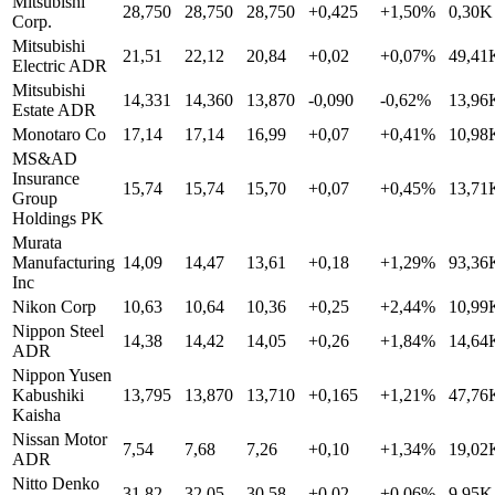
Mitsubishi
28,750
28,750
28,750
+0,425
+1,50%
0,30K
Corp.
Mitsubishi
21,51
22,12
20,84
+0,02
+0,07%
49,41
Electric ADR
Mitsubishi
14,331
14,360
13,870
-0,090
-0,62%
13,96
Estate ADR
Monotaro Co
17,14
17,14
16,99
+0,07
+0,41%
10,98
MS&AD
Insurance
15,74
15,74
15,70
+0,07
+0,45%
13,71
Group
Holdings PK
Murata
Manufacturing
14,09
14,47
13,61
+0,18
+1,29%
93,36
Inc
Nikon Corp
10,63
10,64
10,36
+0,25
+2,44%
10,99
Nippon Steel
14,38
14,42
14,05
+0,26
+1,84%
14,64
ADR
Nippon Yusen
Kabushiki
13,795
13,870
13,710
+0,165
+1,21%
47,76
Kaisha
Nissan Motor
7,54
7,68
7,26
+0,10
+1,34%
19,02
ADR
Nitto Denko
31,82
32,05
30,58
+0,02
+0,06%
9,95K