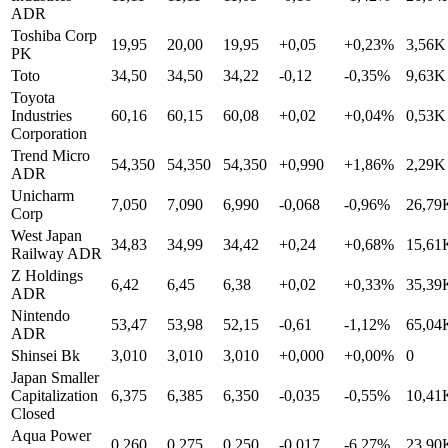
ADR
Toshiba Corp
19,95
20,00
19,95
+0,05
+0,23%
3,56K
PK
Toto
34,50
34,50
34,22
-0,12
-0,35%
9,63K
Toyota
Industries
60,16
60,15
60,08
+0,02
+0,04%
0,53K
Corporation
Trend Micro
54,350
54,350
54,350
+0,990
+1,86%
2,29K
ADR
Unicharm
7,050
7,090
6,990
-0,068
-0,96%
26,79
Corp
West Japan
34,83
34,99
34,42
+0,24
+0,68%
15,61
Railway ADR
Z Holdings
6,42
6,45
6,38
+0,02
+0,33%
35,39
ADR
Nintendo
53,47
53,98
52,15
-0,61
-1,12%
65,04
ADR
Shinsei Bk
3,010
3,010
3,010
+0,000
+0,00%
0
Japan Smaller
Capitalization
6,375
6,385
6,350
-0,035
-0,55%
10,41
Closed
Aqua Power
0,260
0,275
0,250
-0,017
-6,27%
23,90