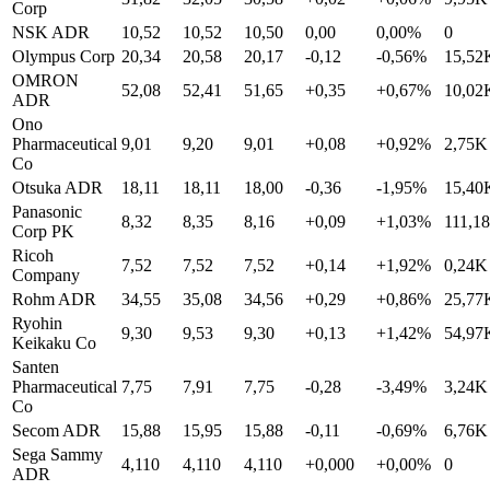
Corp
NSK ADR
10,52
10,52
10,50
0,00
0,00%
0
Olympus Corp
20,34
20,58
20,17
-0,12
-0,56%
15,52
OMRON
52,08
52,41
51,65
+0,35
+0,67%
10,02
ADR
Ono
Pharmaceutical
9,01
9,20
9,01
+0,08
+0,92%
2,75K
Co
Otsuka ADR
18,11
18,11
18,00
-0,36
-1,95%
15,40
Panasonic
8,32
8,35
8,16
+0,09
+1,03%
111,1
Corp PK
Ricoh
7,52
7,52
7,52
+0,14
+1,92%
0,24K
Company
Rohm ADR
34,55
35,08
34,56
+0,29
+0,86%
25,77
Ryohin
9,30
9,53
9,30
+0,13
+1,42%
54,97
Keikaku Co
Santen
Pharmaceutical
7,75
7,91
7,75
-0,28
-3,49%
3,24K
Co
Secom ADR
15,88
15,95
15,88
-0,11
-0,69%
6,76K
Sega Sammy
4,110
4,110
4,110
+0,000
+0,00%
0
ADR