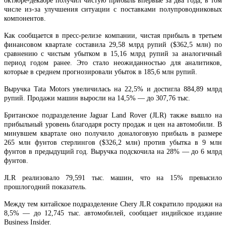
октябре-декабре получил чистую прибыль впервые за два года, в том
числе из-за улучшения ситуации с поставками полупроводниковых
компонентов.
Как сообщается в пресс-релизе компании, чистая прибыль в третьем
финансовом квартале составила 29,58 млрд рупий ($362,5 млн) по
сравнению с чистым убытком в 15,16 млрд рупий за аналогичный
период годом ранее. Это стало неожиданностью для аналитиков,
которые в среднем прогнозировали убыток в 185,6 млн рупий.
Выручка Tata Motors увеличилась на 22,5% и достигла 884,89 млрд
рупий. Продажи машин выросли на 14,5% — до 307,76 тыс.
Британское подразделение Jaguar Land Rover (JLR) также вышло на
прибыльный уровень благодаря росту продаж и цен на автомобили. В
минувшем квартале оно получило доналоговую прибыль в размере
265 млн фунтов стерлингов ($326,2 млн) против убытка в 9 млн
фунтов в предыдущий год. Выручка подскочила на 28% — до 6 млрд
фунтов.
JLR реализовало 79,591 тыс. машин, что на 15% превысило
прошлогодний показатель.
Между тем китайское подразделение Chery JLR сократило продажи на
8,5% — до 12,745 тыс. автомобилей, сообщает индийское издание
Business Insider.