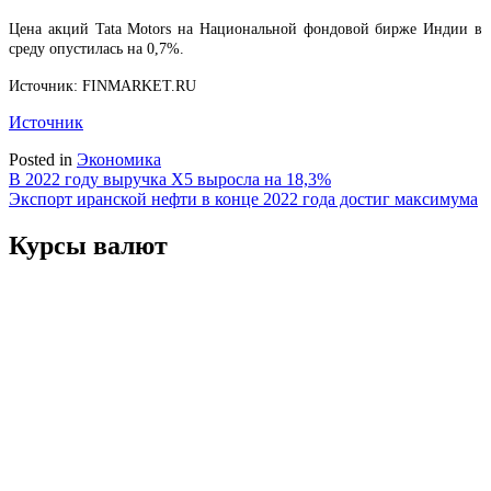
Цена акций Tata Motors на Национальной фондовой бирже Индии в
среду опустилась на 0,7%.
Источник: FINMARKET.RU
Источник
Posted in
Экономика
Навигация
В 2022 году выручка Х5 выросла на 18,3%
Экспорт иранской нефти в конце 2022 года достиг максимума
по
записям
Курсы валют