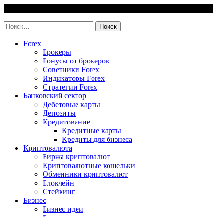
Skip
7 August, 2026
to
invest-easy.ru
content
Найти:
Forex
Брокеры
Бонусы от брокеров
Советники Forex
Индикаторы Forex
Стратегии Forex
Банковский сектор
Дебетовые карты
Депозиты
Кредитование
Кредитные карты
Кредиты для бизнеса
Криптовалюта
Биржа криптовалют
Криптовалютные кошельки
Обменники криптовалют
Блокчейн
Стейкинг
Бизнес
Бизнес идеи