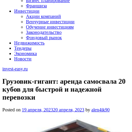
Бизнес планирование
Франшиза
Инвестиции
Акции компаний
Венчурные инвестиции
Обучение инвестициям
Законодательство
Фондовый рынок
Недвижимость
Тендеры
Экономика
Новости
invest-easy.ru
Грузовик-гигант: аренда самосвала 20
кубов для быстрой и надежной
перевозки
Posted on
19 апреля, 2023
20 апреля, 2023
by
alen4ik90