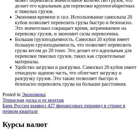
может перевозить значительное количество грузов, что
делает его идеальным для перевозки крупногабаритных
и тяжелых грузов.
Экономия времени и сил. Использование самосвала 20
кубов позволяет перевозить грузы быстро и безопасно.
Это значительно сокращает время, затрачиваемое на
перевозку грузов, и экономит силы перевозчика.
Большая грузоподъемность. Самосвал 20 кубов имеет
большую грузоподъемность, что позволяет перевозить
грузы весом до 20 тонн. Это делает его идеальным для
перевозки тяжелых грузов, таких как строительные
материалы.
Удобство загрузки и разгрузки. Самосвал 20 кубов имеет
откидную заднюю часть, что облегчает загрузку и
разгрузку грузов. Это также позволяет быстро и
безопасно перевозить грузы на большие расстояния.
Posted in
Экономика
Навигация
Террасная доска и ее монтаж
Банк России выявил 427 финансовых пирамид в стране в
по
первом квартале
записям
Курсы валют