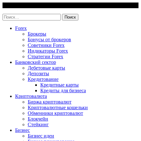
Skip
7 August, 2026
to
invest-easy.ru
content
Найти:
Forex
Брокеры
Бонусы от брокеров
Советники Forex
Индикаторы Forex
Стратегии Forex
Банковский сектор
Дебетовые карты
Депозиты
Кредитование
Кредитные карты
Кредиты для бизнеса
Криптовалюта
Биржа криптовалют
Криптовалютные кошельки
Обменники криптовалют
Блокчейн
Стейкинг
Бизнес
Бизнес идеи