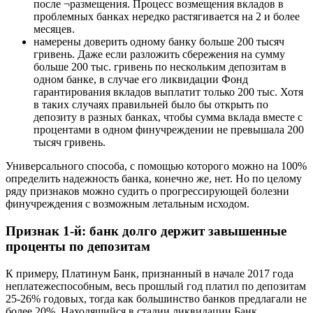
после ¬размещения. Процесс возмещения вкладов в
проблемных банках нередко растягивается на 2 и более
месяцев.
намерены доверить одному банку больше 200 тысяч
гривень. Даже если разложить сбережения на сумму
больше 200 тыс. гривень по нескольким депозитам в
одном банке, в случае его ликвидации Фонд
гарантирования вкладов выплатит только 200 тыс. Хотя
в таких случаях правильней было бы открыть по
депозиту в разных банках, чтобы сумма вклада вместе с
процентами в одном финучреждении не превышала 200
тысяч гривень.
Универсального способа, с помощью которого можно на 100%
определить надежность банка, конечно же, нет. Но по целому
ряду признаков можно судить о прогрессирующей болезни
финучреждения с возможным летальным исходом.
Признак 1-й: банк долго держит завышенные
проценты по депозитам
К примеру, Платинум Банк, признанный в начале 2017 года
неплатежеспособным, весь прошлый год платил по депозитам
25-26% годовых, тогда как большинство банков предлагали не
более 20%. Находящийся в стадии ликвидации Банк