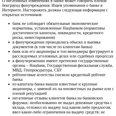
О негативных изменениях в банке может говорить плохой
бекграунд финучреждения. Ищем упоминания о банке в
Интернете. Насторожить должна следующая информация с
открытых источников:
банк не соблюдает обязательные экономические
нормативы, установленные Нацбанком (нормативы
достаточности капитала, ликвидности, кредитного
риска, инвестирования)
в финучреждении проводились обыски и выемка
документов (в том числе по клиентам банка)
банк или его акционеры и топ-менеджеры фигурирует в
расследуемых уголовных делах или судебных процессах
к финучережению имеют претензии государственные
органы – Нацбанк, Государственная фискальная служба,
МВД, Генпрокуратура, СБУ
рейтинговые агентства снизили кредитный рейтинг
банка
из капитала банка вышли известные и крупные
акционеры, с заменой их на неизвестных на рынке или с
плохой репутацией
негативные отзывы клиентов банка на банковских
форумах: необоснованно не выдал денежные средства с
вклада, отложил их выдачу под каким-либо предлогом;
ввел какие-либо ограничения на выдачу средств; не