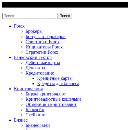
Skip
7 August, 2026
to
invest-easy.ru
content
Найти:
Forex
Брокеры
Бонусы от брокеров
Советники Forex
Индикаторы Forex
Стратегии Forex
Банковский сектор
Дебетовые карты
Депозиты
Кредитование
Кредитные карты
Кредиты для бизнеса
Криптовалюта
Биржа криптовалют
Криптовалютные кошельки
Обменники криптовалют
Блокчейн
Стейкинг
Бизнес
Бизнес идеи