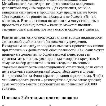
Михайловский, также долгое время завлекал вкладчиков
депозитами под 26% годовых. Для сравнения, банки с
западным капиталом в прошлом году предлагали не более
10% годовых по гривневым вкладам и не более 2-3% – по
валютным. Высокие ставки по депозитам могут говорить о
проблемах с ликвидностью – банк не может выполнять
текущие обязательства, поэтому остро нуждается в деньгах.
Размер депозитных ставок может служить лишь индикатором
финансовой стабильности банковского учреждения.
Вкладчикам не следует опасаться высоких процентных ставок
при условии их финансовой обоснованности. Так, банк может
привлекать депозиты по более высокой цене, если эти
средства затем используют при выдаче дорогих кредитов. К
тому же выбор депозитов исключительно с высокими
ставками может быть инвестиционной стратегией, если стоит
цель получить максимальный доход. Ведь даже в случае
банкротства банка Фонд гарантирования вернет вклад. Чтобы
минимизировать риски – размещайте в одном банке депозит,
сума которого вместе с процентами не превышает 200 000
гривень.
Признак 2-й: только плохие новости