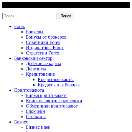
Skip
9 August, 2026
to
invest-easy.ru
content
Найти:
Forex
Брокеры
Бонусы от брокеров
Советники Forex
Индикаторы Forex
Стратегии Forex
Банковский сектор
Дебетовые карты
Депозиты
Кредитование
Кредитные карты
Кредиты для бизнеса
Криптовалюта
Биржа криптовалют
Криптовалютные кошельки
Обменники криптовалют
Блокчейн
Стейкинг
Бизнес
Бизнес идеи