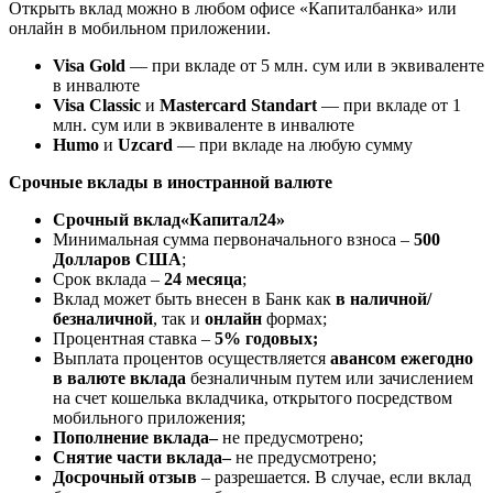
Открыть вклад можно в любом офисе «Капиталбанка» или
онлайн в мобильном приложении.
Visa Gold
— при вкладе от 5 млн. сум или в эквиваленте
в инвалюте
Visa Classic
и
Mastercard Standart
— при вкладе от 1
млн. сум или в эквиваленте в инвалюте
Humo
и
Uzcard
— при вкладе на любую сумму
Срочные вклады в иностранной валюте
Срочный вклад
«Капитал24»
Минимальная сумма первоначального взноса –
500
Долларов США
;
Срок вклада –
24 месяца
;
Вклад может быть внесен в Банк как
в наличной/
безналичной
, так и
онлайн
формах;
Процентная ставка –
5% годовых;
Выплата процентов осуществляется
авансом ежегодно
в валюте вклада
безналичным путем или зачислением
на счет кошелька вкладчика, открытого посредством
мобильного приложения;
Пополнение вклада
–
не предусмотрено;
Снятие части вклада
–
не предусмотрено;
Досрочный отзыв
– разрешается. В случае, если вклад