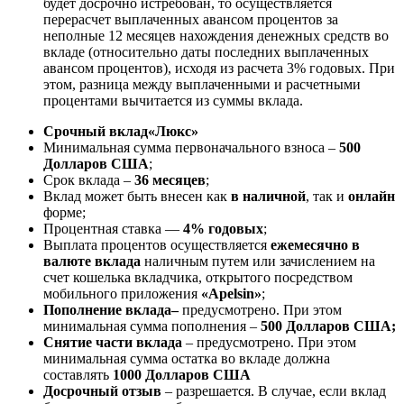
будет досрочно истребован, то осуществляется
перерасчет выплаченных авансом процентов за
неполные 12 месяцев нахождения денежных средств во
вкладе (относительно даты последних выплаченных
авансом процентов), исходя из расчета 3% годовых. При
этом, разница между выплаченными и расчетными
процентами вычитается из суммы вклада.
Срочный вклад
«Люкс»
Минимальная сумма первоначального взноса –
500
Долларов США
;
Срок вклада –
36 месяцев
;
Вклад может быть внесен как
в наличной
, так и
онлайн
форме;
Процентная ставка —
4% годовых
;
Выплата процентов осуществляется
ежемесячно в
валюте вклада
наличным путем или зачислением на
счет кошелька вкладчика, открытого посредством
мобильного приложения
«Apelsin»
;
Пополнение вклада
–
предусмотрено. При этом
минимальная сумма пополнения –
500 Долларов США
;
Снятие части вклада
– предусмотрено. При этом
минимальная сумма остатка во вкладе должна
составлять
1000 Долларов США
Досрочный отзыв
– разрешается. В случае, если вклад