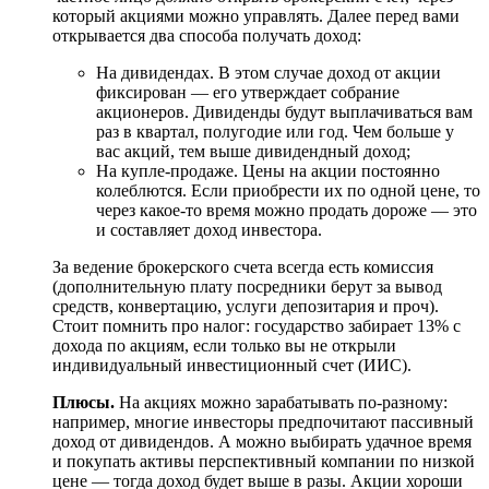
который акциями можно управлять. Далее перед вами
открывается два способа получать доход:
На дивидендах. В этом случае доход от акции
фиксирован — его утверждает собрание
акционеров. Дивиденды будут выплачиваться вам
раз в квартал, полугодие или год. Чем больше у
вас акций, тем выше дивидендный доход;
На купле-продаже. Цены на акции постоянно
колеблются. Если приобрести их по одной цене, то
через какое-то время можно продать дороже — это
и составляет доход инвестора.
За ведение брокерского счета всегда есть комиссия
(дополнительную плату посредники берут за вывод
средств, конвертацию, услуги депозитария и проч).
Стоит помнить про налог: государство забирает 13% с
дохода по акциям, если только вы не открыли
индивидуальный инвестиционный счет (ИИС).
Плюсы.
На акциях можно зарабатывать по-разному:
например, многие инвесторы предпочитают пассивный
доход от дивидендов. А можно выбирать удачное время
и покупать активы перспективный компании по низкой
цене — тогда доход будет выше в разы. Акции хороши