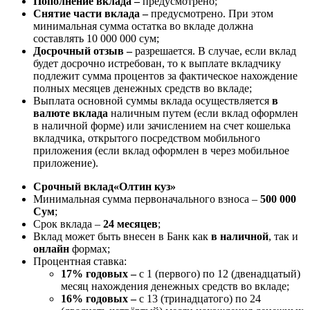
Пополнение вклада –
предусмотрено;
Снятие части вклада –
предусмотрено. При этом
минимальная сумма остатка во вкладе должна
составлять 10 000 000 сум;
Досрочный отзыв –
разрешается. В случае, если вклад
будет досрочно истребован, то к выплате вкладчику
подлежит сумма процентов за фактическое нахождение
полных месяцев денежных средств во вкладе;
Выплата основной суммы вклада осуществляется
в
валюте вклада
наличным путем (если вклад оформлен
в наличной форме) или зачислением на счет кошелька
вкладчика, открытого посредством мобильного
приложения (если вклад оформлен в через мобильное
приложение).
Срочный вклад
«Олтин куз»
Минимальная сумма первоначального взноса –
500 000
Сум
;
Срок вклада –
24 месяцев
;
Вклад может быть внесен в Банк как
в наличной
, так и
онлайн
формах;
Процентная ставка:
17% годовых –
с 1 (первого) по 12 (двенадцатый)
месяц нахождения денежных средств во вкладе;
16% годовых –
с 13 (тринадцатого) по 24