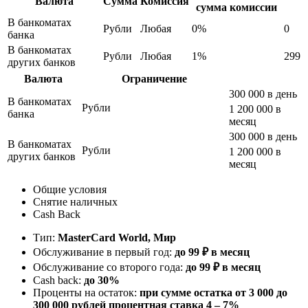
Валюта
Сумма
Комиссия
сумма комиссии
В банкоматах
Рубли
Любая
0%
0
банка
В банкоматах
Рубли
Любая
1%
299
других банков
Валюта
Ограничение
300 000 в день
В банкоматах
Рубли
1 200 000 в
банка
месяц
300 000 в день
В банкоматах
Рубли
1 200 000 в
других банков
месяц
Общие условия
Снятие наличных
Cash Back
Тип:
MasterСard World, Мир
Обслуживание в первый год:
до 99 ₽ в месяц
Обслуживание со второго года:
до 99 ₽ в месяц
Cash back:
до 30%
Проценты на остаток:
при сумме остатка от 3 000 до
300 000 рублей процентная ставка 4 – 7%