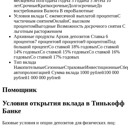
месяцевНа полгодаНа годНа 3 годаНа 5 летНа 10
летСрочныеКраткосрочныеДолгосрочныеДо
востребования Валюта В евроВалютные
Условия вклада С ежемесячной выплатой процентовС
частичным снятиемОнлайнС высоким
процентомВыгодные Возможность досрочного снятия С
льготным расторжением
Архивные продукты Архив депозитов Ставка 6
процентов7 процентов8 процентов9 процентовПод
большой процентСо ставкой 18% годовыхСо ставкой
14% годовыхСо ставкой 15% годовыхСо ставкой 16%
годовыхСо ставкой 17% годовых
Тип вклада
НакопительныеСезонныеСтраховыеИнвестиционныеСбе
автопролонгацией Сумма вклада 1000 рублей100 000
рублей1 000 000 рублей
Помощник
Условия открытия вклада в Тинькофф
Банке
Базовые условия и опции депозитов для физических лиц: