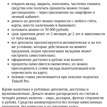
открыть вклад, закрыть, пополнять, частично снимать
средства или получать проценты можно только
дистанционно – через приложение на смартфоне и
личный кабинет;
деньги на депозит можно перевести с любого счёта,
карты, внести наличными в банкомате;
положить можно от 50 000 рублей;
срок хранения денег от 2 месяцев до 2 лет в зависимости
от типа вклада;
все депозиты пролонгируются автоматически и на тех
же условиях, которые действовали на момент
продления, опции пролонгации вкладчик может
настроить самостоятельно;
оформление доступно в рублях или валюте;
проценты начисляются ежемесячно, их можно
присоединить к сумме вклада (капитализация) или
перечислить на карту;
базовая ставка увеличивается при покупке подписки
Tinkoff Pro.
Кроме валютных и рублевых депозитов, доступны и
мультивалютные. Деньги можно распределить по счетам в
четырёх разных валютах – евро, долларах, фунтах стерлингов
и рублях. Средства конвертируются без потери начисленных
процентов, без комиссии и по текущему курсу.