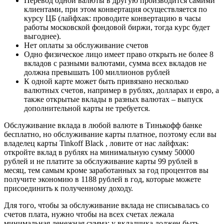
Перевод одной валюты в другую производится самими
клиентами, при этом конвертация осуществляется по
курсу ЦБ (лайфхак: проводите конвертацию в часы
работы московской фондовой биржи, тогда курс будет
выгоднее).
Нет оплаты за обслуживание счетов
Одно физическое лицо имеет право открыть не более 8
вкладов с разными валютами, сумма всех вкладов не
должна превышать 100 миллионов рублей
К одной карте может быть привязано несколько
валютных счетов, например в рублях, долларах и евро, а
также открытые вклады в разных валютах – выпуск
дополнительной карты не требуется.
Обслуживание вклада в любой валюте в Тинькофф банке
бесплатно, но обслуживание карты платное, поэтому если вы
владелец карты Tinkoff Black , ловите от нас лайфхак:
откройте вклад в рублях на минимальную сумму 50000
рублей и не платите за обслуживание карты 99 рублей в
месяц, тем самым кроме заработанных за год процентов вы
получите экономию в 1188 рублей в год, которые можете
присоединить к полученному доходу.
Для того, чтобы за обслуживание вклада не списывалась со
счетов плата, нужно чтобы на всех счетах лежала
минимальная денежная сумма; у вкладчика должен быть