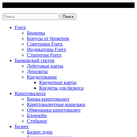
Skip
10 August, 2026
to
invest-easy.ru
content
Найти:
Forex
Брокеры
Бонусы от брокеров
Советники Forex
Индикаторы Forex
Стратегии Forex
Банковский сектор
Дебетовые карты
Депозиты
Кредитование
Кредитные карты
Кредиты для бизнеса
Криптовалюта
Биржа криптовалют
Криптовалютные кошельки
Обменники криптовалют
Блокчейн
Стейкинг
Бизнес
Бизнес идеи