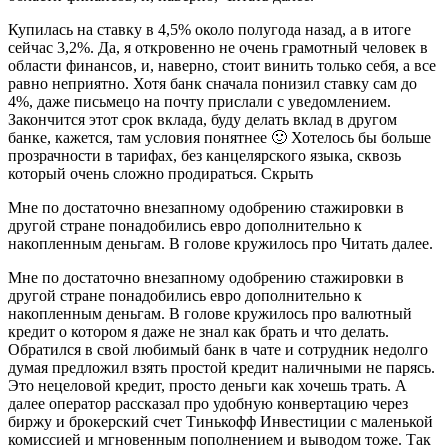
Купилась на ставку в 4,5% около полугода назад, а в итоге
сейчас 3,2%. Да, я откровенно не очень грамотный человек в
области финансов, и, наверно, стоит винить только себя, а все
равно неприятно. Хотя банк сначала понизил ставку сам до
4%, даже письмецо на почту прислали с уведомлением.
Закончится этот срок вклада, буду делать вклад в другом
банке, кажется, там условия понятнее 🙂 Хотелось бы больше
прозрачности в тарифах, без канцелярского языка, сквозь
который очень сложно продираться. Скрыть
Мне по достаточно внезапному одобрению стажировки в
другой стране понадобились евро дополнительно к
накопленным деньгам. В голове кружилось про Читать далее.
Мне по достаточно внезапному одобрению стажировки в
другой стране понадобились евро дополнительно к
накопленным деньгам. В голове кружилось про валютный
кредит о котором я даже не знал как брать и что делать.
Обратился в свой любимый банк в чате и сотрудник недолго
думая предложил взять простой кредит наличными не парясь.
Это нецеловой кредит, просто деньги как хочешь трать. А
далее оператор рассказал про удобную конвертацию через
биржу и брокерский счет Тинькофф Инвестиции с маленькой
комиссией и мгновенным пополнением и выводом тоже. Так