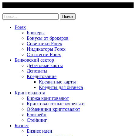
Skip
9 August, 2026
to
invest-easy.ru
content
Найти:
Forex
Брокеры
Бонусы от брокеров
Советники Forex
Индикаторы Forex
Стратегии Forex
Банковский сектор
Дебетовые карты
Депозиты
Кредитование
Кредитные карты
Кредиты для бизнеса
Криптовалюта
Биржа криптовалют
Криптовалютные кошельки
Обменники криптовалют
Блокчейн
Стейкинг
Бизнес
Бизнес идеи