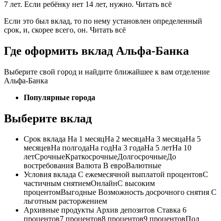
7 лет. Если ребёнку нет 14 лет, нужно. Читать всё
Если это был вклад, то по нему установлен определенный
срок, и, скорее всего, он. Читать всё
Где оформить вклад Альфа-Банка
Выберите свой город и найдите ближайшее к вам отделение
Альфа-Банка
Популярные города
Выберите вклад
Срок вклада На 1 месяцНа 2 месяцаНа 3 месяцаНа 5
месяцевНа полгодаНа годНа 3 годаНа 5 летНа 10
летСрочныеКраткосрочныеДолгосрочныеДо
востребования Валюта В евроВалютные
Условия вклада С ежемесячной выплатой процентовС
частичным снятиемОнлайнС высоким
процентомВыгодные Возможность досрочного снятия С
льготным расторжением
Архивные продукты Архив депозитов Ставка 6
процентов7 процентов8 процентов9 процентовПод