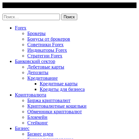
Skip
7 August, 2026
to
invest-easy.ru
content
Найти:
Forex
Брокеры
Бонусы от брокеров
Советники Forex
Индикаторы Forex
Стратегии Forex
Банковский сектор
Дебетовые карты
Депозиты
Кредитование
Кредитные карты
Кредиты для бизнеса
Криптовалюта
Биржа криптовалют
Криптовалютные кошельки
Обменники криптовалют
Блокчейн
Стейкинг
Бизнес
Бизнес идеи