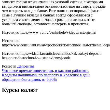
зависит только от изначальных условий сделки, с которыми
вы должны внимательно ознакомиться еще на старте, прежде
чем открыть вклад в банке. Еще один неоспоримый факт –
самые лучшие вклады в банках всегда оформляются с
условием снятия денег в конце срока, и если вы хотите
большей свободы, готовьтесь потерять в процентах.
Источник
https://www.vbr.ru/banki/help/vklady/rastorgenie/
Источник
http://www.consultant.ru/law/podborki/dosrochnoe_rastorzhenie_depo
Источник
https://vkladrf.ru/articles/analitics/kak-zakryt-depozit-
bez-poter-dosrochno-i-v-ustanovlennyj-srok
Posted in
Депозиты
Навигация
Что такое прямые инвестиции, и как они работают.
Кредиты наличными по паспорту в Уралсибе в день
по
обращения без справок от 6.90%
записям
Курсы валют