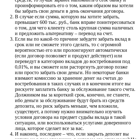
проинформировать его о том, каким образом вы хотели
бы забрать свои деньги в день окончания договора.
В случае если сумма, которую вы хотите забрать,
превышает 600 тыс. руб., банк вправе поинтересоваться
о том, для чего клиенту столь крупная сумма наличных
и предложить альтернативу – перевод на счет.
Если вы по какой-то причине забудете забрать вклад в
срок или не сможете этого сделать, то с огромной
вероятностью его или пролонгируют автоматически
(если договор позволяет и продукт действует) или
переведут в категорию вкладов до востребования под
0,01%, и вы сможете или расторгнуть договор позже
или просто забрать свои деньги. Но некоторые банки
взимают комиссию за хранение денег на счетах до
востребования в таких случаях и в конечном итоге вы
рискуете заплатить банку за обслуживание такого счета.
Должником вы за короткий срок, конечно, не станете,
ибо деньги за обслуживание будут брать из средств
депозита, но риск забрать меньше, чем вложили,
существует, а потому нужно внимательно изучить
условия договора на предмет судьбы вклада в такой
ситуации, или воспользоваться услугами доверенного
лица, которое сделает все за вас.
И наконец, последнее – что, если закрыть депозит вы