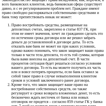
всех банковских клиентов, ведь банковская сфера существует
давно, и с ее регулированием проблем нет. Граждане имеют
право свободно распоряжаться собственными средствами и
банк тому препятствовать никак не может:
Право востребовать средства, размещенные на
депозитных счетах, закреплено в статье 837 ГК, при
этом не имеет значения, хочет ли гражданин сделать это
по истечении срока договора или же решил забрать
деньги до установленной в договоре даты. То есть
отказать вам банк не может ни при каких условиях,
однако важно понимать, что закон защищает ваши права
только в части тела депозита, то есть той суммы, которая
была вами внесена на депозитный счет. В части
процентов ситуация будет решаться согласно условиям
вашего договора. То есть вы можете получить их часть
или и вовсе потерять проценты, если банк оставил за
собой такое право в случае невыполнения клиентом
сроков и условий заключенного ранее договора.
Кроме того, что закон защищает ваше право на
востребование собственных средств, он также
регулирует и сроки возврата вложенных денег, то есть
бесконечно ждать весточек от банка или новых
отговорок не придется – согласно 859 статье ГК у банка
есть 7 дней на возврат денег с момента подачи вами