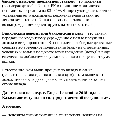
банков с высокой процентной ставкой
– то проценты
(вознаграждение) в банках РК в принципе отличаются
ненамного, в среднем на 03-0,5%. Финрегулятор ежемесячно
устанавливает максимально рекомендуемые ставки по
депозитам в тенге и банки ставят свои ставки по
вознаграждениям, ориентируясь на эти показатели.
Банковский депозит или банковский вклад – это
деньги,
переданные кредитному учреждению с целью получения
дохода в виде процентов. Вы передаете свободные денежные
средства во временное пользование банку на определенных
условиях и взамен получаете вознаграждение (доход) в виде
ежемесячно добавляемого установленного процента от суммы
вклада.
Естественно, чем выше процент по вкладу в банке
(депозитные ставки, ставки по вкладам) – тем выше ваш
доход, тем больше денег добавляется ежемесячно к вашей
сумме вклада.
Для тех, кто не в курсе. Еще с
1 октября 2018 года в
Казахстане вступили в силу ряд изменений по депозитам.
А именно:
— Депозиты физических лиц в тенге теперь деляться на