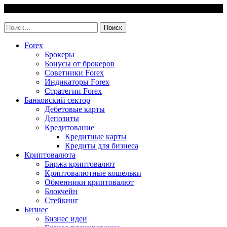
Skip
10 August, 2026
to
invest-easy.ru
content
Найти:
Forex
Брокеры
Бонусы от брокеров
Советники Forex
Индикаторы Forex
Стратегии Forex
Банковский сектор
Дебетовые карты
Депозиты
Кредитование
Кредитные карты
Кредиты для бизнеса
Криптовалюта
Биржа криптовалют
Криптовалютные кошельки
Обменники криптовалют
Блокчейн
Стейкинг
Бизнес
Бизнес идеи