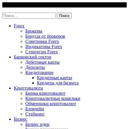
Skip
7 August, 2026
to
invest-easy.ru
content
Найти:
Forex
Брокеры
Бонусы от брокеров
Советники Forex
Индикаторы Forex
Стратегии Forex
Банковский сектор
Дебетовые карты
Депозиты
Кредитование
Кредитные карты
Кредиты для бизнеса
Криптовалюта
Биржа криптовалют
Криптовалютные кошельки
Обменники криптовалют
Блокчейн
Стейкинг
Бизнес
Бизнес идеи