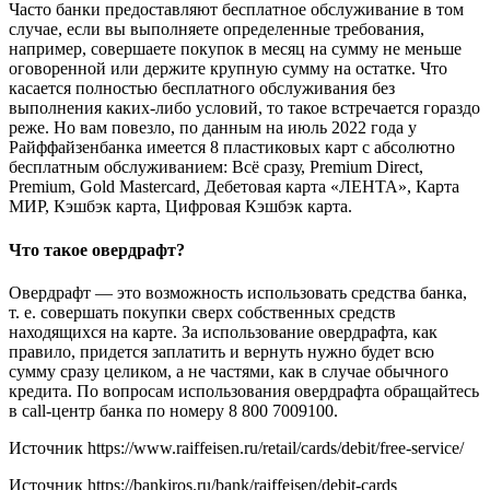
Часто банки предоставляют бесплатное обслуживание в том
случае, если вы выполняете определенные требования,
например, совершаете покупок в месяц на сумму не меньше
оговоренной или держите крупную сумму на остатке. Что
касается полностью бесплатного обслуживания без
выполнения каких-либо условий, то такое встречается гораздо
реже. Но вам повезло, по данным на июль 2022 года у
Райффайзенбанка имеется 8 пластиковых карт с абсолютно
бесплатным обслуживанием: Всё сразу, Premium Direct,
Premium, Gold Mastercard, Дебетовая карта «ЛЕНТА», Карта
МИР, Кэшбэк карта, Цифровая Кэшбэк карта.
Что такое овердрафт?
Овердрафт — это возможность использовать средства банка,
т. е. совершать покупки сверх собственных средств
находящихся на карте. За использование овердрафта, как
правило, придется заплатить и вернуть нужно будет всю
сумму сразу целиком, а не частями, как в случае обычного
кредита. По вопросам использования овердрафта обращайтесь
в call-центр банка по номеру 8 800 7009100.
Источник
https://www.raiffeisen.ru/retail/cards/debit/free-service/
Источник
https://bankiros.ru/bank/raiffeisen/debit-cards