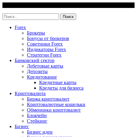
Skip
9 August, 2026
to
invest-easy.ru
content
Найти:
Forex
Брокеры
Бонусы от брокеров
Советники Forex
Индикаторы Forex
Стратегии Forex
Банковский сектор
Дебетовые карты
Депозиты
Кредитование
Кредитные карты
Кредиты для бизнеса
Криптовалюта
Биржа криптовалют
Криптовалютные кошельки
Обменники криптовалют
Блокчейн
Стейкинг
Бизнес
Бизнес идеи