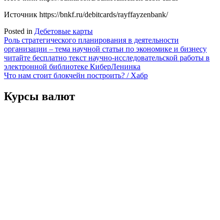
Источник
https://bnkf.ru/debitcards/rayffayzenbank/
Posted in
Дебетовые карты
Навигация
Роль стратегического планирования в деятельности
организации – тема научной статьи по экономике и бизнесу
по
читайте бесплатно текст научно-исследовательской работы в
записям
электронной библиотеке КиберЛенинка
Что нам стоит блокчейн построить? / Хабр
Курсы валют