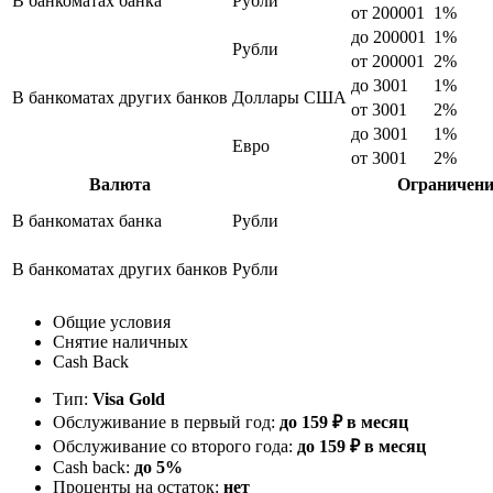
В банкоматах банка
Рубли
от 200001
1%
до 200001
1%
Рубли
от 200001
2%
до 3001
1%
В банкоматах других банков
Доллары США
от 3001
2%
до 3001
1%
Евро
от 3001
2%
Валюта
Ограничени
В банкоматах банка
Рубли
В банкоматах других банков
Рубли
Общие условия
Снятие наличных
Cash Back
Тип:
Visa Gold
Обслуживание в первый год:
до 159 ₽ в месяц
Обслуживание со второго года:
до 159 ₽ в месяц
Cash back:
до 5%
Проценты на остаток:
нет