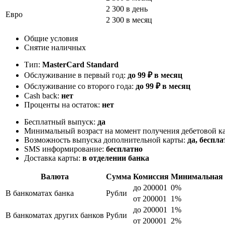
2 300 в день
Евро
2 300 в месяц
Общие условия
Снятие наличных
Тип:
MasterСard Standard
Обслуживание в первый год:
до 99 ₽ в месяц
Обслуживание со второго года:
до 99 ₽ в месяц
Cash back:
нет
Проценты на остаток:
нет
Бесплатный выпуск:
да
Минимальный возраст на момент получения дебетовой к
Возможность выпуска дополнительной карты:
да, беспла
SMS информирование:
бесплатно
Доставка карты:
в отделении банка
Валюта
Сумма
Комиссия
Минимальная 
до 200001
0%
В банкоматах банка
Рубли
от 200001
1%
до 200001
1%
В банкоматах других банков
Рубли
от 200001
2%