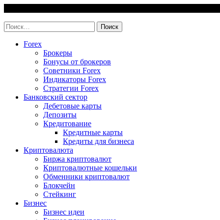
Skip
9 August, 2026
to
invest-easy.ru
content
Найти:
Forex
Брокеры
Бонусы от брокеров
Советники Forex
Индикаторы Forex
Стратегии Forex
Банковский сектор
Дебетовые карты
Депозиты
Кредитование
Кредитные карты
Кредиты для бизнеса
Криптовалюта
Биржа криптовалют
Криптовалютные кошельки
Обменники криптовалют
Блокчейн
Стейкинг
Бизнес
Бизнес идеи