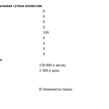
льная сумма комиссии
0
0
0
0
199
0
4
0
4
е
150 000 в месяц
2 300 в день
В банкоматах банка