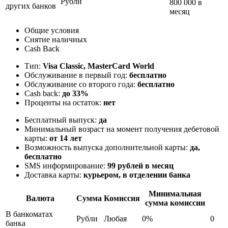
Рубли
800 000 в
других банков
месяц
Общие условия
Снятие наличных
Cash Back
Тип:
Visa Classic, MasterСard World
Обслуживание в первый год:
бесплатно
Обслуживание со второго года:
бесплатно
Cash back:
до 33%
Проценты на остаток:
нет
Бесплатный выпуск:
да
Минимальный возраст на момент получения дебетовой
карты:
от 14 лет
Возможность выпуска дополнительной карты:
да,
бесплатно
SMS информирование:
99 рублей в месяц
Доставка карты:
курьером, в отделении банка
Минимальная
Валюта
Сумма
Комиссия
сумма комиссии
В банкоматах
Рубли
Любая
0%
0
банка