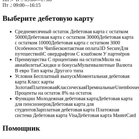
Пт .: 09:00—16:15
Выберите дебетовую карту
Среднемесячный остаток Дебетовая карта с остатком
50000Дебетовая карта с остатком 30000Дебетовая карта
с остатком 10000Дебетовая карта с остатком 3000
Особенности ЧипБесконтактная оплата3D SecureДля
путешествийС овердрафтом С кэшбэком У партнёров
Преимущества С процентами на остатокМили на
авиабилетыСкидки и бонусыМультивалютные Валюта
В евро Тип карты Другого типа
Условия Бесплатный выпускМоментальная дебетовая
карта Класс карты
ЗолотаяПлатиноваяКлассическаяПремиальныеUnembosse
Проценты на остаток 8% на остаток
Функции Молодежная дебетовая картаДебетовая карта
для пенсионеровДебетовая карта для
студентовЗарплатная дебетовая карта Платежная
система Дебетовая карта VisaДебетовая карта MasterCard
Помощник