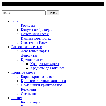
Skip
9 August, 2026
to
invest-easy.ru
content
Найти:
Forex
Брокеры
Бонусы от брокеров
Советники Forex
Индикаторы Forex
Стратегии Forex
Банковский сектор
Дебетовые карты
Депозиты
Кредитование
Кредитные карты
Кредиты для бизнеса
Криптовалюта
Биржа криптовалют
Криптовалютные кошельки
Обменники криптовалют
Блокчейн
Стейкинг
Бизнес
Бизнес идеи