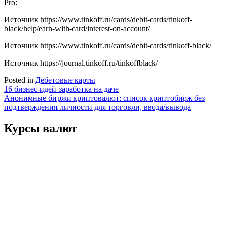
Pro:
Источник
https://www.tinkoff.ru/cards/debit-cards/tinkoff-
black/help/earn-with-card/interest-on-account/
Источник
https://www.tinkoff.ru/cards/debit-cards/tinkoff-black/
Источник
https://journal.tinkoff.ru/tinkoffblack/
Posted in
Дебетовые карты
Навигация
16 бизнес-идей заработка на даче
Анонимные биржи криптовалют: список криптобирж без
по
подтверждения личности для торговли, ввода/вывода
записям
Курсы валют