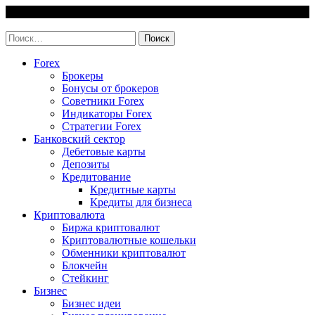
Skip
7 August, 2026
to
invest-easy.ru
content
Найти:
Forex
Брокеры
Бонусы от брокеров
Советники Forex
Индикаторы Forex
Стратегии Forex
Банковский сектор
Дебетовые карты
Депозиты
Кредитование
Кредитные карты
Кредиты для бизнеса
Криптовалюта
Биржа криптовалют
Криптовалютные кошельки
Обменники криптовалют
Блокчейн
Стейкинг
Бизнес
Бизнес идеи