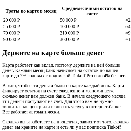
Среднемесячный остаток на
Траты по карте в месяц
счете
20 000 Р
50 000 Р
≈2
55 000 Р
100 000 Р
≈4
70 000 Р
210 000 Р
≈9
90 000 Р
300 000 Р
≈1
Держите на карте больше денег
Карта работает как вклад, поэтому держите на ней больше
денег. Каждый месяц банк начисляет на остаток по вашей
карте до 7% годовых с подпиской Tinkoff Pro и до 4% без нее.
Важно, чтобы эти деньги были на карте каждый день. Карта
фиксирует остаток на счете ежедневно и «запоминает»,
сколько денег вам должен банк. В начале следующего месяца
эти деньги поступают на счет. Для этого вам не нужно
звонить в колцентр или включать услугу в интернет-банке.
Все работает автоматически.
Сколько вы заработаете на процентах, зависит от того, сколько
денег вы храните на карте и есть ли у вас подписка Tinkoff