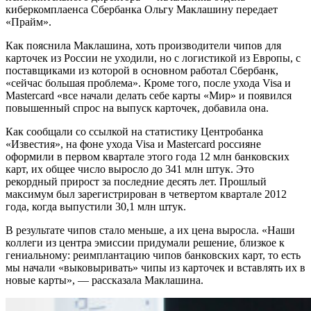
киберкомплаенса Сбербанка Ольгу Маклашину передает
«Прайм».
Как пояснила Маклашина, хоть производители чипов для
карточек из России не уходили, но с логистикой из Европы, с
поставщиками из которой в основном работал Сбербанк,
«сейчас большая проблема». Кроме того, после ухода Visa и
Mastercard «все начали делать себе карты «Мир» и появился
повышенный спрос на выпуск карточек, добавила она.
Как сообщали со ссылкой на статистику Центробанка
«Известия», на фоне ухода Visa и Mastercard россияне
оформили в первом квартале этого года 12 млн банковских
карт, их общее число выросло до 341 млн штук. Это
рекордный прирост за последние десять лет. Прошлый
максимум был зарегистрирован в четвертом квартале 2012
года, когда выпустили 30,1 млн штук.
В результате чипов стало меньше, а их цена выросла. «Наши
коллеги из центра эмиссии придумали решение, близкое к
гениальному: реимплантацию чипов банковских карт, то есть
мы начали «выковыривать» чипы из карточек и вставлять их в
новые карты», — рассказала Маклашина.