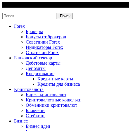
Skip
6 August, 2026
to
invest-easy.ru
content
Найти:
Forex
Брокеры
Бонусы от брокеров
Советники Forex
Индикаторы Forex
Стратегии Forex
Банковский сектор
Дебетовые карты
Депозиты
Кредитование
Кредитные карты
Кредиты для бизнеса
Криптовалюта
Биржа криптовалют
Криптовалютные кошельки
Обменники криптовалют
Блокчейн
Стейкинг
Бизнес
Бизнес идеи