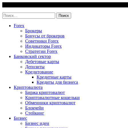
Skip
7 August, 2026
to
invest-easy.ru
content
Найти:
Forex
Брокеры
Бонусы от брокеров
Советники Forex
Индикаторы Forex
Стратегии Forex
Банковский сектор
Дебетовые карты
Депозиты
Кредитование
Кредитные карты
Кредиты для бизнеса
Криптовалюта
Биржа криптовалют
Криптовалютные кошельки
Обменники криптовалют
Блокчейн
Стейкинг
Бизнес
Бизнес идеи