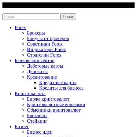
Skip
7 August, 2026
to
invest-easy.ru
content
Найти:
Forex
Брокеры
Бонусы от брокеров
Советники Forex
Индикаторы Forex
Стратегии Forex
Банковский сектор
Дебетовые карты
Депозиты
Кредитование
Кредитные карты
Кредиты для бизнеса
Криптовалюта
Биржа криптовалют
Криптовалютные кошельки
Обменники криптовалют
Блокчейн
Стейкинг
Бизнес
Бизнес идеи