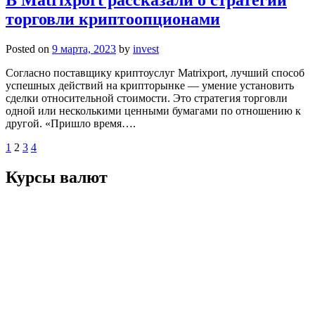
В Matrixport рассказали о стратегии
торговли криптоопционами
Posted on
9 марта, 2023
by
invest
Согласно поставщику криптоуслуг Matrixport, лучший способ
успешных действий на крипторынке — умение установить
сделки относительной стоимости. Это стратегия торговли
одной или несколькими ценными бумагами по отношению к
другой. «Пришло время….
Пагинация
1
2
3
4
записей
Курсы валют