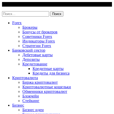
Skip
6 August, 2026
to
invest-easy.ru
content
Найти:
Forex
Брокеры
Бонусы от брокеров
Советники Forex
Индикаторы Forex
Стратегии Forex
Банковский сектор
Дебетовые карты
Депозиты
Кредитование
Кредитные карты
Кредиты для бизнеса
Криптовалюта
Биржа криптовалют
Криптовалютные кошельки
Обменники криптовалют
Блокчейн
Стейкинг
Бизнес
Бизнес идеи