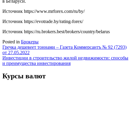
в Беларуси.
Источник
https://www.mrforex.com/ru/by/
Источник
https://evotrade.by/rating-forex/
Источник
https://ru.brokers.best/brokers/country/belarus
Posted in
Брокеры
Навигация
Гречка дешевеет тоннами – Газета Коммерсантъ № 92 (7293)
от 27.05.2022
по
Инвестиции в строительство жилой недвижимости: способы
записям
и преимущества инвестирования
Курсы валют