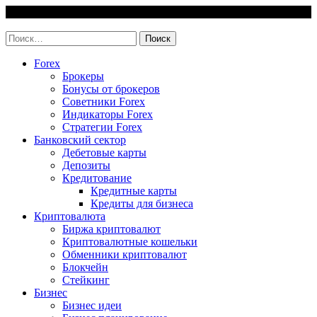
Skip
10 August, 2026
to
invest-easy.ru
content
Найти:
Forex
Брокеры
Бонусы от брокеров
Советники Forex
Индикаторы Forex
Стратегии Forex
Банковский сектор
Дебетовые карты
Депозиты
Кредитование
Кредитные карты
Кредиты для бизнеса
Криптовалюта
Биржа криптовалют
Криптовалютные кошельки
Обменники криптовалют
Блокчейн
Стейкинг
Бизнес
Бизнес идеи