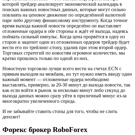
которой трейдер анализирует экономический календарь в
поисках важных новостных данных, которые могут сильно
повлиять на ценовое движение по определённой валютной
паре либо другому финансовому инструменту. Когда точное
время выхода важной новости определёно он выставляет
отложенные ордера в обе стороны и ждёт её выхода, надеясь
поймать сильный импульс. Когда цена прорвётся в одну из
сторон и зацепит один из отложенных ордеров трейдер будет
вести его по трейлинг-стопу, удалив при этом второй ордер.
Торговых стратегий по новостям огромное количество, мы
кратко прошлись только по одной из них.
Новостную торговлю лучше всего вести на счетах ECN с
прямым выходом на межбанк, но тут нужно иметь ввиду один
важный момент — отложенные ордера необходимо
выставлять, примерно, за 20-30 минут до выхода новости, так
как если войти в рынок за несколько минут либо секунд до
выхода данных можно сразу уйти в приличный минус из-за
многократно увеличенного спреда.
И не забывайте ставить стопы для того, чтобы не слить
депозит!
Форекс брокер RoboForex