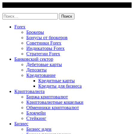
Skip
8 August, 2026
to
invest-easy.ru
content
Найти:
Forex
Брокеры
Бонусы от брокеров
Советники Forex
Индикаторы Forex
Стратегии Forex
Банковский сектор
Дебетовые карты
Депозиты
Кредитование
Кредитные карты
Кредиты для бизнеса
Криптовалюта
Биржа криптовалют
Криптовалютные кошельки
Обменники криптовалют
Блокчейн
Стейкинг
Бизнес
Бизнес идеи