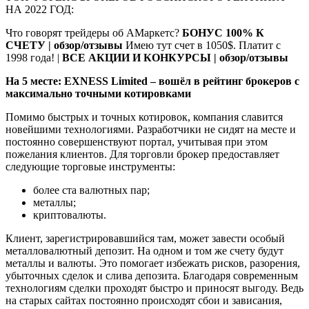
НА 2022 ГОД:
Что говорят трейдеры об АМаркетс?
БОНУС 100% К
СЧЕТУ | обзор/отзывы
Имею тут счет в 1050$. Платит с
1998 года! |
ВСЕ АКЦИИ И КОНКУРСЫ | обзор/отзывы
На 5 месте: EXNESS Limited – вошёл в рейтинг брокеров с
максимально точными котировками
Помимо быстрых и точных котировок, компания славится
новейшими технологиями. Разработчики не сидят на месте и
постоянно совершенствуют портал, учитывая при этом
пожелания клиентов. Для торговли брокер предоставляет
следующие торговые инструменты:
более ста валютных пар;
металлы;
криптовалюты.
Клиент, зарегистрировавшийся там, может завести особый
металловалютный депозит. На одном и том же счету будут
металлы и валюты. Это помогает избежать рисков, разорения,
убыточных сделок и слива депозита. Благодаря современным
технологиям сделки проходят быстро и приносят выгоду. Ведь
на старых сайтах постоянно происходят сбои и зависания,