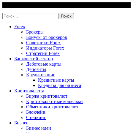
Skip
10 August, 2026
to
invest-easy.ru
content
Найти:
Forex
Брокеры
Бонусы от брокеров
Советники Forex
Индикаторы Forex
Стратегии Forex
Банковский сектор
Дебетовые карты
Депозиты
Кредитование
Кредитные карты
Кредиты для бизнеса
Криптовалюта
Биржа криптовалют
Криптовалютные кошельки
Обменники криптовалют
Блокчейн
Стейкинг
Бизнес
Бизнес идеи