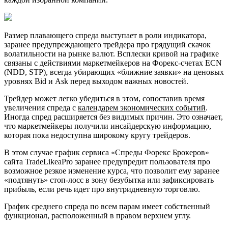
Размер плавающего спреда выступает в роли индикатора,
заранее предупреждающего трейдера про грядущий скачок
волатильности на рынке валют. Всплески кривой на графике
связаны с действиями маркетмейкеров на Форекс-счетах ECN
(NDD, STP), всегда убирающих «ближние заявки» на ценовых
уровнях Bid и Ask перед выходом важных новостей.
Трейдер может легко убедиться в этом, сопоставив время
увеличения спреда с
календарем экономических событий
.
Иногда спред расширяется без видимых причин. Это означает,
что маркетмейкеры получили инсайдерскую информацию,
которая пока недоступна широкому кругу трейдеров.
В этом случае график сервиса «Спреды Форекс Брокеров»
сайта TradeLikeaPro заранее предупредит пользователя про
возможное резкое изменение курса, что позволит ему заранее
«подтянуть» стоп-лосс в зону безубытка или зафиксировать
прибыль, если речь идет про внутридневную торговлю.
График среднего спреда по всем парам имеет собственный
функционал, расположенный в правом верхнем углу.