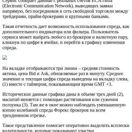
Сервис собирает данные с реальных счетов ECN-типа
(Electronic Communication Network), выводящих заявки
напрямую, без посредников в сеть свободной торговли между
трейдерами, прайм-брокерами и крупными банками.
Такая отчетность дает возможность использования спреда, как
дополнительного индикатора или фильтра. Пользователь
сервиса может выбрать любого из брокеров и валютную пару,
кликнув по цифре в ячейке, и перейти к графику изменения
спреда.
На вкладке отображаются три линии – средняя стоимость
актива, цена Bid и Ask, обновляемые раз в минуту. Среднее
значение и текущая цифра спреда выведены на вкладку слева,
(1) вместе с таймером, показывающим время GMT +3.
Исторические данные графика даны в объеме трех дней (2),
масштаб меняется с помощью растягивания или сужения
ползунка (3). Там же в окне можно наблюдать уменьшенную
копию колебаний спреда Форекс брокеров на всем
трехдневном отрезке.
Такое представление помогает оперативно выделить всплески
волатильности, которые показывают участки