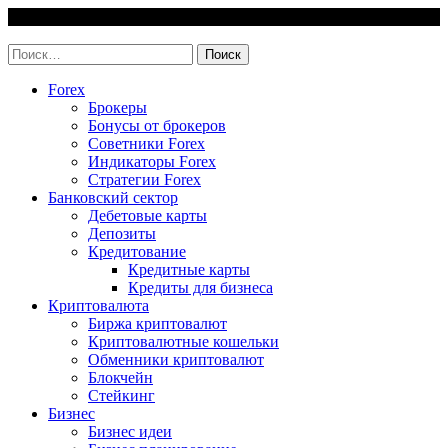
Skip
6 August, 2026
to
invest-easy.ru
content
Найти:
Forex
Брокеры
Бонусы от брокеров
Советники Forex
Индикаторы Forex
Стратегии Forex
Банковский сектор
Дебетовые карты
Депозиты
Кредитование
Кредитные карты
Кредиты для бизнеса
Криптовалюта
Биржа криптовалют
Криптовалютные кошельки
Обменники криптовалют
Блокчейн
Стейкинг
Бизнес
Бизнес идеи