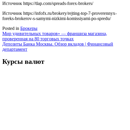
Источник
https://tlap.com/spreads-forex-brokers/
Источник
https://infofx.ru/brokery/rejting-top-7-proverennyx-
foreks-brokerov-s-samymi-nizkimi-komissiyami-po-spredu/
Posted in
Брокеры
Навигация
Мир удивительных товаров» — франшиза магазина,
проверенная на 80 торговых точках
по
Депозиты Банка Москвы. Обзор вкладов | Финансовый
записям
департамент
Курсы валют