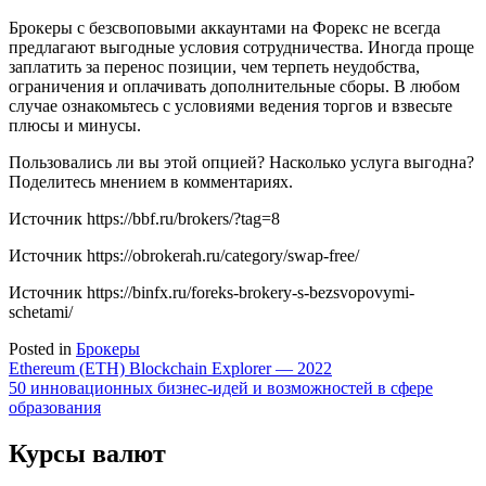
Брокеры с безсвоповыми аккаунтами на Форекс не всегда
предлагают выгодные условия сотрудничества. Иногда проще
заплатить за перенос позиции, чем терпеть неудобства,
ограничения и оплачивать дополнительные сборы. В любом
случае ознакомьтесь с условиями ведения торгов и взвесьте
плюсы и минусы.
Пользовались ли вы этой опцией? Насколько услуга выгодна?
Поделитесь мнением в комментариях.
Источник
https://bbf.ru/brokers/?tag=8
Источник
https://obrokerah.ru/category/swap-free/
Источник
https://binfx.ru/foreks-brokery-s-bezsvopovymi-
schetami/
Posted in
Брокеры
Навигация
Ethereum (ETH) Blockchain Explorer — 2022
50 инновационных бизнес-идей и возможностей в сфере
по
образования
записям
Курсы валют