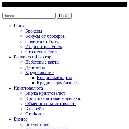
Skip
7 August, 2026
to
invest-easy.ru
content
Найти:
Forex
Брокеры
Бонусы от брокеров
Советники Forex
Индикаторы Forex
Стратегии Forex
Банковский сектор
Дебетовые карты
Депозиты
Кредитование
Кредитные карты
Кредиты для бизнеса
Криптовалюта
Биржа криптовалют
Криптовалютные кошельки
Обменники криптовалют
Блокчейн
Стейкинг
Бизнес
Бизнес идеи