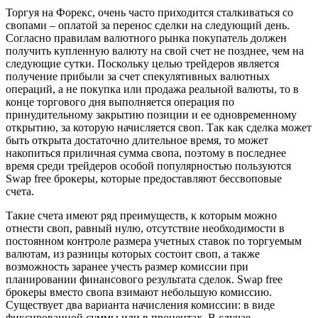
Торгуя на Форекс, очень часто приходится сталкиваться со
свопами – оплатой за перенос сделки на следующий день.
Согласно правилам валютного рынка покупатель должен
получить купленную валюту на свой счет не позднее, чем на
следующие сутки. Поскольку целью трейдеров является
получение прибыли за счет спекулятивных валютных
операций, а не покупка или продажа реальной валюты, то в
конце торгового дня выполняется операция по
принудительному закрытию позиции и ее одновременному
открытию, за которую начисляется своп. Так как сделка может
быть открыта достаточно длительное время, то может
накопиться приличная сумма свопа, поэтому в последнее
время среди трейдеров особой популярностью пользуются
Swap free брокеры, которые предоставляют бессвоповые
счета.
Такие счета имеют ряд преимуществ, к которым можно
отнести своп, равный нулю, отсутствие необходимости в
постоянном контроле размера учетных ставок по торгуемым
валютам, из разницы которых состоит своп, а также
возможность заранее учесть размер комиссии при
планировании финансового результата сделок. Swap free
брокеры вместо свопа взимают небольшую комиссию.
Существует два варианта начисления комиссии: в виде
фиксированной суммы или в процентах. В случае