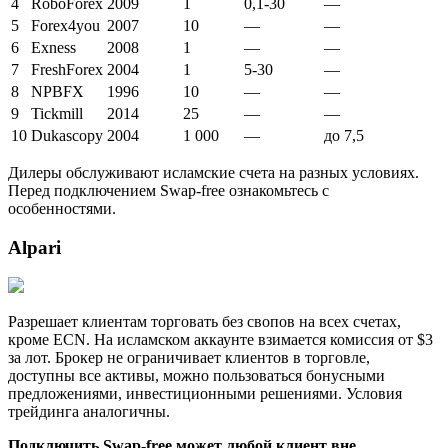
4
RoboForex
2009
1
0,1-30
—
5
Forex4you
2007
10
—
—
6
Exness
2008
1
—
—
7
FreshForex
2004
1
5-30
—
8
NPBFX
1996
10
—
—
9
Tickmill
2014
25
—
—
10
Dukascopy
2004
1 000
—
до 7,5
Дилеры обслуживают исламские счета на разных условиях.
Перед подключением Swap-free ознакомьтесь с
особенностями.
Alpari
Разрешает клиентам торговать без свопов на всех счетах,
кроме ECN. На исламском аккаунте взимается комиссия от $3
за лот. Брокер не ограничивает клиентов в торговле,
доступны все активы, можно пользоваться бонусными
предложениями, инвестиционными решениями. Условия
трейдинга аналогичны.
Подключить Swap-free может любой клиент вне