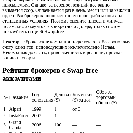
приемлемым. Однако, за перенос позиций все равно
взимается сбор. Оплачивается раз в день, месяц или за каждый
ордер. Ряд брокеров поощряет инвесторов, работающих на
стандартных условиях. Поэтому оцените плюсы и минусы
исламских аккаунтов у конкретного дилера, только потом
пользуйтесь опцией Swap-free.
Некоторые брокерские компании подключают к бессвоповому
счету клиентов, исповедующих исключительно Ислам.
Необходимо доказать, приверженность к религии, прислав
копию паспорта.
Рейтинг брокеров с Swap-free
аккаунтами
Сбор за
Год
Депозит
Комиссия
№
Название
торговый
основания
($)
($) за лот
оборот ($)
1
Alpari
1999
1
от 3
—
2
InstaForex
2007
1
—
—
Grand
3
2006
100
—
—
Capital