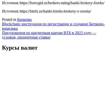
Источник
https://forexgid.ru/brokers-rating/banki-brokery-foreks/
Источник
https://binfx.ru/banki-foreks-brokery-v-rossiia/
Posted in
Брокеры
Навигация
Blockchain: инструкция по регистрации и создание Биткоин-
кошелька
по
Предложения по кредитным картам ВТБ в 2022 году —
записям
условия, процентные ставки
Курсы валют