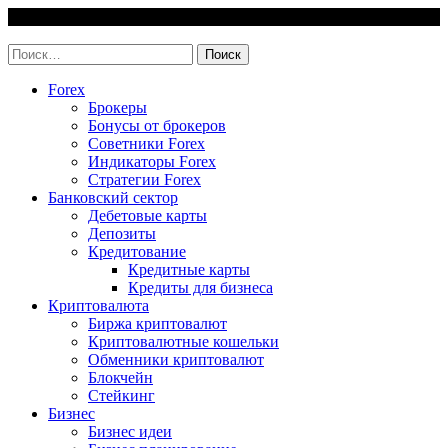
Skip
9 August, 2026
to
invest-easy.ru
content
Найти:
Forex
Брокеры
Бонусы от брокеров
Советники Forex
Индикаторы Forex
Стратегии Forex
Банковский сектор
Дебетовые карты
Депозиты
Кредитование
Кредитные карты
Кредиты для бизнеса
Криптовалюта
Биржа криптовалют
Криптовалютные кошельки
Обменники криптовалют
Блокчейн
Стейкинг
Бизнес
Бизнес идеи