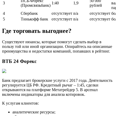
ПСБ-Форекс
50 000
3
1:40
1,9
ва
(Промсвязьбанк)
рублей
па
4
Сбербанк
отсутствует
n/a
отсутствует
бо
5
Тинькофф банк
отсутствует
n/a
отсутствует
бо
Где торговать выгоднее?
Существуют нюансы, которые помогут сделать выбор в
пользу той или иной организации. Опирайтесь на описанные
преимущества и недостатки компаний, попавших в рейтинг.
ВТБ 24 Форекс
Банк предлагает брокерские услуги с 2017 года. Деятельность
регулируется ЦБ РФ. Кредитный рычаг – 1:45, сделки
открываются на платформе Метатрейдер 5. В арсенал
включены индикаторы для анализа котировок.
К услугам клиентов:
аналитические ресурсы;