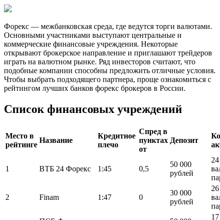
Форекс — межбанковская среда, где ведутся торги валютами.
Основными участниками выступают центральные и
коммерческие финансовые учреждения. Некоторые
открывают брокерское направление и приглашают трейдеров
играть на валютном рынке. Ряд инвесторов считают, что
подобные компании способны предложить отличные условия.
Чтобы выбрать подходящего партнера, проще ознакомиться с
рейтингом лучших банков форекс брокеров в России.
Список финансовых учреждений
Спред в
Место в
Кредитное
Ко
Название
пунктах
Депозит
рейтинге
плечо
ак
от
24
50 000
1
ВТБ 24 Форекс
1:45
0,5
ва
рублей
па
26
30 000
2
Finam
1:47
0
ва
рублей
па
17