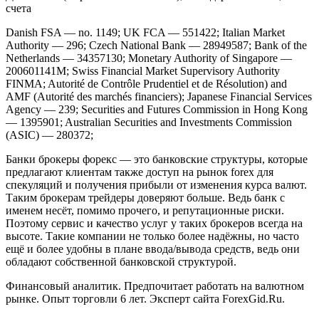
счета
Danish FSA — no. 1149; UK FCA — 551422; Italian Market
Authority — 296; Czech National Bank — 28949587; Bank of the
Netherlands — 34357130; Monetary Authority of Singapore —
200601141M; Swiss Financial Market Supervisory Authority
FINMA; Autorité de Contrôle Prudentiel et de Résolution) and
AMF (Autorité des marchés financiers); Japanese Financial Services
Agency — 239; Securities and Futures Commission in Hong Kong
— 1395901; Australian Securities and Investments Commission
(ASIC) — 280372;
Банки брокеры форекс — это банковские структуры, которые
предлагают клиентам также доступ на рынок forex для
спекуляций и получения прибыли от изменения курса валют.
Таким брокерам трейдеры доверяют больше. Ведь банк с
именем несёт, помимо прочего, и репутационные риски.
Поэтому сервис и качество услуг у таких брокеров всегда на
высоте. Такие компании не только более надёжны, но часто
ещё и более удобны в плане ввода/вывода средств, ведь они
обладают собственной банковской структурой.
Финансовый аналитик. Предпочитает работать на валютном
рынке. Опыт торговли 6 лет. Эксперт сайта ForexGid.Ru.